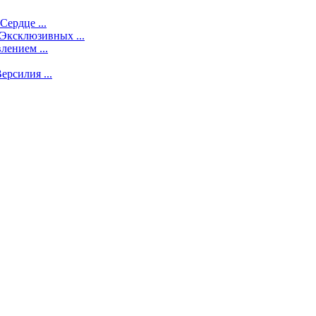
ердце ...
Эксклюзивных ...
ением ...
рсилия ...