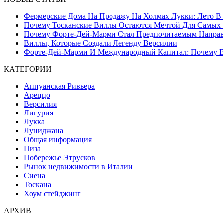
Фермерские Дома На Продажу На Холмах Лукки: Лето В С
Почему Тосканские Виллы Остаются Мечтой Для Самых 
Почему Форте-Дей-Марми Стал Предпочитаемым Направл
Виллы, Которые Создали Легенду Версилии
Форте-Дей-Марми И Международный Капитал: Почему Ве
КАТЕГОРИИ
Аппуанская Ривьера
Ареццо
Версилия
Лигурия
Лукка
Луниджана
Общая информация
Пиза
Побережье Этрусков
Рынок недвижимости в Италии
Сиена
Тоскана
Хоум стейджинг
АРХИВ