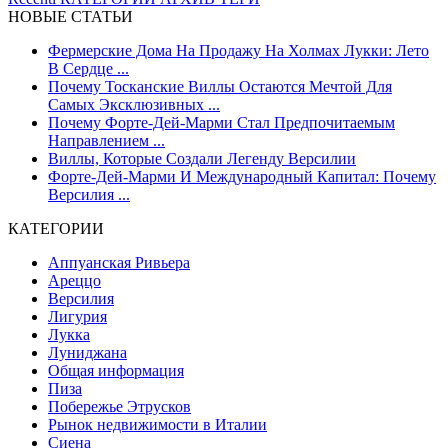
НОВЫЕ СТАТЬИ
Фермерские Дома На Продажу На Холмах Лукки: Лето
В Сердце ...
Почему Тосканские Виллы Остаются Мечтой Для
Самых Эксклюзивных ...
Почему Форте-Дей-Марми Стал Предпочитаемым
Направлением ...
Виллы, Которые Создали Легенду Версилии
Форте-Дей-Марми И Международный Капитал: Почему
Версилия ...
КАТЕГОРИИ
Аппуанская Ривьера
Ареццо
Версилия
Лигурия
Лукка
Луниджана
Общая информация
Пиза
Побережье Этрусков
Рынок недвижимости в Италии
Сиена