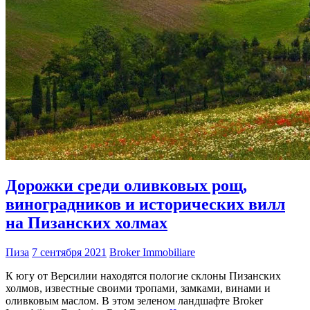
Дорожки среди оливковых рощ,
виноградников и исторических вилл
на Пизанских холмах
Пиза
7 сентября 2021
Broker Immobiliare
К югу от Версилии находятся пологие склоны Пизанских
холмов, известные своими тропами, замками, винами и
оливковым маслом. В этом зеленом ландшафте Broker