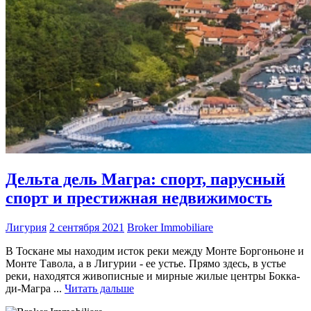
Дельта дель Магра: спорт, парусный
спорт и престижная недвижимость
Лигурия
2 сентября 2021
Broker Immobiliare
В Тоскане мы находим исток реки между Монте Боргоньоне и
Монте Тавола, а в Лигурии - ее устье. Прямо здесь, в устье
реки, находятся живописные и мирные жилые центры Бокка-
ди-Магра ...
Читать дальше