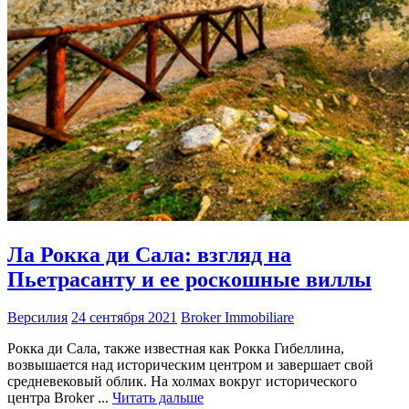
Ла Рокка ди Сала: взгляд на
Пьетрасанту и ее роскошные виллы
Версилия
24 сентября 2021
Broker Immobiliare
Рокка ди Сала, также известная как Рокка Гибеллина,
возвышается над историческим центром и завершает свой
средневековый облик. На холмах вокруг исторического
центра Broker ...
Читать дальше