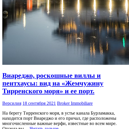
Виареджо, роскошные виллы и
пентхаусы: вид на «Жемчужину
Тирренского моря» и ее порт.
Версилия
18 сентября 2021
Broker Immobiliare
На берегу Тирренского моря, в устье канала Бурламакка,
находится порт Виареджо и его причал, где расположены
многочисленные важные верфи, известные во всем мире.
Отсюда вы ...
Читать дальше