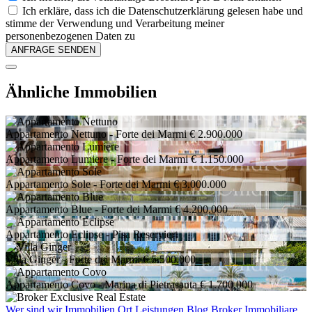
Ich erkläre, dass ich die Datenschutzerklärung gelesen habe und
stimme der Verwendung und Verarbeitung meiner
personenbezogenen Daten zu
Ähnliche Immobilien
Appartamento Nettuno
- Forte dei Marmi
€ 2.900.000
Appartamento Lumiere
- Forte dei Marmi
€ 1.150.000
Appartamento Sole
- Forte dei Marmi
€ 3.000.000
Appartamento Blue
- Forte dei Marmi
€ 4.200.000
Appartamento Eclipse
- Pisa
Reserviert
Villa Ginger
- Forte dei Marmi
€ 5.500.000
Appartamento Covo
- Marina di Pietrasanta
€ 1.700.000
Wer sind wir
Immobilien
Ort
Leistungen
Blog Broker Immobiliare