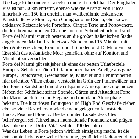
Die Lage ist besonders strategisch und gut erreichbar. Der Flughafen
Pisa ist nur 30 km entfernt, ebenso wie die Altstadt von Lucca.
Innerhalb von 150 km erreicht man weltberühmte toskanische
Kunststädte wie Florenz, San Gimignano und Siena, ebenso wie
exklusive Reiseziele wie Portofino, Cinque Terre und Portovenere,
die für ihren natürlichen Charme und ihre Schönheit bekannt sind.
Forte dei Marmi ist auch bestens an die großen italienischen Städte
angebunden: Mailand ist in etwa 2 Stunden und 15 Minuten mit
dem Auto erreichbar, Rom in rund 3 Stunden und 15 Minuten – so
lässt sich das toskanische Meer genießen, ohne auf Komfort und
Mobilität zu verzichten.
Forte dei Marmi gilt seit jeher als eines der besten Urlaubsziele
Europas. Seit dem späten 19. Jahrhundert haben Adelige aus ganz
Europa, Diplomaten, Geschäftsleute, Künstler und Berühmtheiten
hier prächtige Villen erbaut, versteckt im Grün der Pinienwälder, um
den feinen Sandstrand und die entspannte Atmosphäre zu genießen.
Neben der Schönheit seiner Strände, Gärten und Altstadt ist Forte
dei Marmi auch für seine Eleganz und mondäne Atmosphäre
bekannt. Die luxuriösen Boutiquen und High-End-Geschäfte ziehen
ebenso viele Besucher an wie die nahe gelegenen Kunststädte
Lucca, Pisa und Florenz. Die berühmten Lokale des Ortes
beherbergen seit Jahrzehnten internationale Prominenz und prägen
das italienische „Dolce Vita“ seit den 1960er Jahren.
Was das Leben in Forte jedoch wirklich einzigartig macht, ist die
entspannte Lebensart: weite Freiräume, gemütliche Radtouren durch