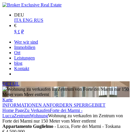
DEU
ITA
ENG
RUS
€
$
£
₽
Wer wir sind
Immobilien
Ort
Leistungen
blog
Kontakt
DETAIL
Karte
INFORMATIONEN ANFORDERN SPERRGEBIET
Home Page
Zu Verkaufen
Forte dei Marmi -
Lucca
Zentrum
Wohnung
Wohnung zu verkaufen im Zentrum von
Forte dei Marmi nur 150 Meter vom Meer entfernt
Appartamento Guglielmo
- Lucca, Forte dei Marmi - Toskana
€ 4.500.000