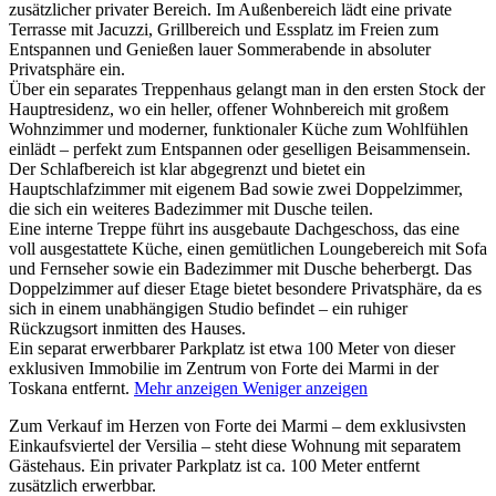
zusätzlicher privater Bereich. Im Außenbereich lädt eine private
Terrasse mit Jacuzzi, Grillbereich und Essplatz im Freien zum
Entspannen und Genießen lauer Sommerabende in absoluter
Privatsphäre ein.
Über ein separates Treppenhaus gelangt man in den ersten Stock der
Hauptresidenz, wo ein heller, offener Wohnbereich mit großem
Wohnzimmer und moderner, funktionaler Küche zum Wohlfühlen
einlädt – perfekt zum Entspannen oder geselligen Beisammensein.
Der Schlafbereich ist klar abgegrenzt und bietet ein
Hauptschlafzimmer mit eigenem Bad sowie zwei Doppelzimmer,
die sich ein weiteres Badezimmer mit Dusche teilen.
Eine interne Treppe führt ins ausgebaute Dachgeschoss, das eine
voll ausgestattete Küche, einen gemütlichen Loungebereich mit Sofa
und Fernseher sowie ein Badezimmer mit Dusche beherbergt.
Das
Doppelzimmer auf dieser Etage bietet besondere Privatsphäre, da es
sich in einem unabhängigen Studio befindet – ein ruhiger
Rückzugsort inmitten des Hauses.
Ein separat erwerbbarer Parkplatz ist etwa 100 Meter von dieser
exklusiven Immobilie im Zentrum von Forte dei Marmi in der
Toskana entfernt.
Mehr anzeigen
Weniger anzeigen
Zum Verkauf im Herzen von Forte dei Marmi – dem exklusivsten
Einkaufsviertel der Versilia – steht diese Wohnung mit separatem
Gästehaus. Ein privater Parkplatz ist ca. 100 Meter entfernt
zusätzlich erwerbbar.