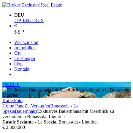
DEU
ITA
ENG
RUS
€
$
£
₽
Wer wir sind
Immobilien
Ort
Leistungen
blog
Kontakt
DETAIL
Karte
Foto
Home Page
Zu Verkaufen
Bonassola - La
Spezia
Bauernhaus
Exklusives Bauernhaus mit Meerblick zu
verkaufen in Bonassola, Ligurien
Casale Sestante
- La Spezia, Bonassola - Ligurien
€ 2.300.000