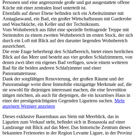
Personen und eine angrenzende große und gut ausgestattete offene
Küche mit einer zentralen Insel unterteilt ist.
Ebenfalls auf dieser Ebene befinden sich ein Arbeitszimmer mit
Amiaglaswand, ein Bad, ein großer Wirtschaftsraum mit Garderobe
und Waschküche, ein Keller und der Technikraum.
Vom Wohnbereich aus führt eine spezielle freitragende Treppe mit
Steinstufen zu einem zweiten Wohnbereich im ersten Stock, der sich
durch ein Loft mit Blick auf den darunter liegenden Wohnbereich
auszeichnet.
Die erste Etage beherbergt den Schlafbereich,
bietet einen herrlichen
Blick auf das Meer und besteht aus vier großen Schlafzimmern, von
denen zwei über ein eigenes Bad verfügen, sowie einem weiteren
Bad für die beiden anderen Schlafzimmer und einer
Panoramaterrasse.
Dank der sorgfältigen Renovierung, der großen Räume und der
Panoramalage weist diese Immobilie einzigartige Merkmale auf, die
sie sowohl für diejenigen interessant machen, die eine Investition
tätigen möchten, als auch für diejenigen, die ein luxuriöses Haus in
einer der prestigeträchtigsten Gegenden Liguriens suchen.
Mehr
anzeigen
Weniger anzeigen
Dieses exklusive Bauernhaus aus Stein mit Meerblick, das in
Ligurien zum Verkauf steht, befindet sich in Bonassola auf einer
Landzunge mit Blick auf das Meer. Das historische Zentrum dieses
bekannten Ferienortes in der Region Levante Ligure, in der Provinz