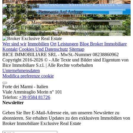
Casale Petra
- Capannori
€ 1.350.000
Casale Bellavista
- Pietrasanta
Auf Anfrage
Casale Aneto
- Massarosa
€ 1.250.000
Casale Il Principe
- Palaia
Auf Anfrage
Wer sind wir
Immobilien
Ort
Leistungen
Blog Broker Immobiliare
Kontakt
Cookies Und Datenschutz
Sitemap
BICE IMMOBILIARE SRL - MwSt.-Nummer 08238860962
Copyright 2016-2026 © - Alle Texte und Bilder sind Eigentum von
Bice Immobiliare S.r.l. | Alle Rechte vorbehalten
Unternehmensdaten
Modifica preferenze cookie
Forte dei Marmi - Italien
Viale Ammiraglio Morin n° 101
Telefon:
+39 0584 81726
Newsletter
Geben Sie Ihre E-Mail-Adresse ein, um unseren Newsletter zu
abonnieren. Sie erhalten Updates zu den exklusiven Immobilien von
Broker Immobiliare Exclusive Real Estate