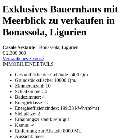
Exklusives Bauernhaus mit
Meerblick zu verkaufen in
Bonassola, Ligurien
Casale Sestante
- Bonassola, Ligurien
€ 2.300.000
Vertrauliches Exposé
IMMOBILIENDETAILS
Gesamtfläche der Gebäude
:
400 Qm.
Grundstücksfläche
:
10000 Qm.
Zimmeranzahl
:
10
Schlafzimmer
:
4
Badezimmer
:
4
Energieklasse
:
G
Energieeffizienzindex
:
199,33 kWh/(m²*a)
Stellplätze
:
2
Erhaltungszustand
:
sehr gut
Kamin
:
✓
Entfernung zur Altstadt
:
8000 Mt.
Aussicht
:
meer