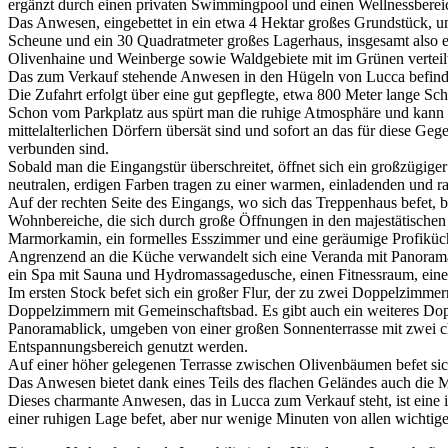
ergänzt durch einen privaten Swimmingpool und einen Wellnessberei
Das Anwesen, eingebettet in ein etwa 4 Hektar großes Grundstück, u
Scheune und ein 30 Quadratmeter großes Lagerhaus, insgesamt also e
Olivenhaine und Weinberge sowie Waldgebiete mit im Grünen verteil
Das zum Verkauf stehende Anwesen in den Hügeln von Lucca befindet
Die Zufahrt erfolgt über eine gut gepflegte, etwa 800 Meter lange Sc
Schon vom Parkplatz aus spürt man die ruhige Atmosphäre und kann 
mittelalterlichen Dörfern übersät sind und sofort an das für diese Geg
verbunden sind.
Sobald man die Eingangstür überschreitet, öffnet sich ein großzügige
neutralen, erdigen Farben tragen zu einer warmen, einladenden und ra
Auf der rechten Seite des Eingangs, wo sich das Treppenhaus befet, b
Wohnbereiche, die sich durch große Öffnungen in den majestätischen
Marmorkamin, ein formelles Esszimmer und eine geräumige Profiküche, 
Angrenzend an die Küche verwandelt sich eine Veranda mit Panoramabl
ein Spa mit Sauna und Hydromassagedusche, einen Fitnessraum, ein
Im ersten Stock befet sich ein großer Flur, der zu zwei Doppelzimme
Doppelzimmern mit Gemeinschaftsbad. Es gibt auch ein weiteres Dop
Panoramablick, umgeben von einer großen Sonnenterrasse mit zwei cha
Entspannungsbereich genutzt werden.
Auf einer höher gelegenen Terrasse zwischen Olivenbäumen befet sich 
Das Anwesen bietet dank eines Teils des flachen Geländes auch die M
Dieses charmante Anwesen, das in Lucca zum Verkauf steht, ist eine id
einer ruhigen Lage befet, aber nur wenige Minuten von allen wichtigen