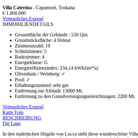
Villa Caterina
- Capannori, Toskana
€ 1.800.000
Vertrauliches Exposé
IMMOBILIENDETAILS
Gesamtfläche der Gebäude
:
530 Qm.
Grundstücksfläche
:
4 Hektar
Zimmeranzahl
:
19
Schlafzimmer
:
5
Badezimmer
:
4
Energieklasse
:
G
Energieeffizienzindex
:
234,14 kWh/(m²*a)
Olivenhain / Weinberg
:
✓
Pool
:
✓
Erhaltungszustand
:
sehr gut
Entfernung zur Altstadt
:
13000 Mt.
Entfernung zu den Grundversorgungseinrichtungen
:
2200 Mt.
Vertrauliches Exposé
Karte
Foto
BESCHREIBUNG
Die Lage
In den malerischen Hügeln von Lucca steht diese wunderschöne Villa