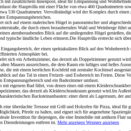
ch mit zusätzlichem Innenpool, ideal für Entspannung und Wohlbefinde
mfasst die Hauptvilla mit einer Fläche von etwa 460 Quadratmetern s
twa 530 Quadratmeter. Vervollständigt wird der Komplex durch einen 
ten Entspannungsbereichen.
 sich auf einem malerischen Hügel in panoramischer und abgeschiede
hotterstraße, die durch einen bezaubernden Wald und Weinberge führt u
einen atemberaubenden Blick auf die umliegenden Hügel genießen, die
end typische ländliche Leben erinnern.Die Hauptvilla erstreckt sich übe
r Eingangsbereich, der einen spektakulären Blick auf den Wohnbereich u
ffinierten Atmosphäre bei.
efet sich ein Arbeitszimmer, das derzeit als Doppelzimmer genutzt wir
 alten Mauern auszeichnen, die dem Raum ein luftiges und helles Auss
die mit einem herrlichen Kochfeld mit zentraler Kochinsel ausgestatte
ick auf das Tal in einen Freizeit- und Essbereich im Freien. Diese Ve
en Entspannungsbereich und ein Badezimmer umfasst.
rn mit eigenem Bad führt, von denen eines mit einem Kleiderschrankber
pelzimmer, das derzeit als Kleiderschrankraum genutzt wird.Im Außen
rakteristischen Backsteinanbauten: einer dient als Lagerraum, der an
eine überdachte Terrasse mit Grill und Holzofen für Pizza, ideal für 
öglichkeit, Pferde zu halten, und eignet sich für angenehme Spaziergä
eale Investition für diejenigen, die eine Immobilie mit antikem Flair s
 Dienstleistungen entfernt ist.
Mehr anzeigen
Weniger anzeigen