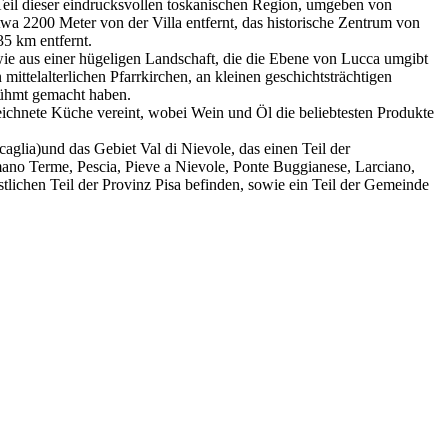
 Teil dieser eindrucksvollen toskanischen Region, umgeben von
wa 2200 Meter von der Villa entfernt, das historische Zentrum von
35 km entfernt.
owie aus einer hügeligen Landschaft, die die Ebene von Lucca umgibt
mittelalterlichen Pfarrkirchen, an kleinen geschichtsträchtigen
rühmt gemacht haben.
eichnete Küche vereint, wobei Wein und Öl die beliebtesten Produkte
aglia)und das Gebiet Val di Nievole, das einen Teil der
no Terme, Pescia, Pieve a Nievole, Ponte Buggianese, Larciano,
lichen Teil der Provinz Pisa befinden, sowie ein Teil der Gemeinde