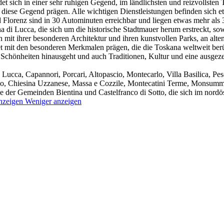
 sich in einer sehr ruhigen Gegend, im ländlichsten und reizvollsten
diese Gegend prägen. Alle wichtigen Dienstleistungen befinden sich et
 Florenz sind in 30 Autominuten erreichbar und liegen etwas mehr als 
a di Lucca, die sich um die historische Stadtmauer herum erstreckt, s
 mit ihrer besonderen Architektur und ihren kunstvollen Parks, an alten 
t mit den besonderen Merkmalen prägen, die die Toskana weltweit be
n Schönheiten hinausgeht und auch Traditionen, Kultur und eine ausgez
ucca, Capannori, Porcari, Altopascio, Montecarlo, Villa Basilica, Pesc
o, Chiesina Uzzanese, Massa e Cozzile, Montecatini Terme, Monsumma
der Gemeinden Bientina und Castelfranco di Sotto, die sich im nordöst
nzeigen
Weniger anzeigen