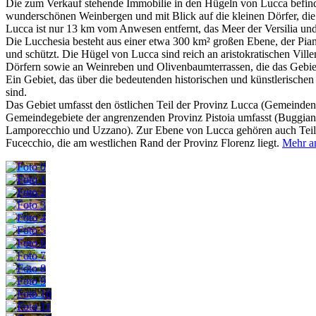
Die zum Verkauf stehende Immobilie in den Hügeln von Lucca befindet
wunderschönen Weinbergen und mit Blick auf die kleinen Dörfer, die 
Lucca ist nur 13 km vom Anwesen entfernt, das Meer der Versilia und
Die Lucchesia besteht aus einer etwa 300 km² großen Ebene, der Pian
und schützt. Die Hügel von Lucca sind reich an aristokratischen Villen
Dörfern sowie an Weinreben und Olivenbaumterrassen, die das Gebie
Ein Gebiet, das über die bedeutenden historischen und künstlerische
sind.
Das Gebiet umfasst den östlichen Teil der Provinz Lucca (Gemeinden L
Gemeindegebiete der angrenzenden Provinz Pistoia umfasst (Buggian
Lamporecchio und Uzzano).
Zur Ebene von Lucca gehören auch Teile 
Fucecchio, die am westlichen Rand der Provinz Florenz liegt.
Mehr a