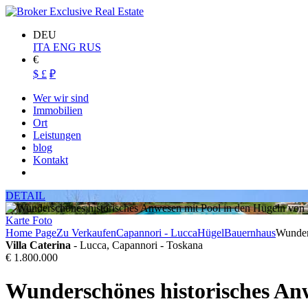
DEU
ITA
ENG
RUS
€
$
£
₽
Wer wir sind
Immobilien
Ort
Leistungen
blog
Kontakt
DETAIL
Karte
Foto
Home Page
Zu Verkaufen
Capannori - Lucca
Hügel
Bauernhaus
Wunder
Villa Caterina
- Lucca, Capannori - Toskana
€ 1.800.000
Wunderschönes historisches Anw