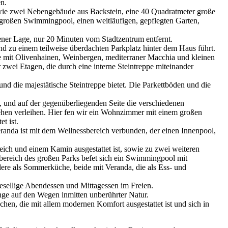
n.
owie zwei Nebengebäude aus Backstein, eine 40 Quadratmeter große
großen Swimmingpool, einen weitläufigen, gepflegten Garten,
ner Lage, nur 20 Minuten vom Stadtzentrum entfernt.
nd zu einem teilweise überdachten Parkplatz hinter dem Haus führt.
 mit Olivenhainen, Weinbergen, mediterraner Macchia und kleinen
r zwei Etagen, die durch eine interne Steintreppe miteinander
nd die majestätische Steintreppe bietet. Die Parkettböden und die
d, und auf der gegenüberliegenden Seite die verschiedenen
ehen verleihen. Hier fen wir ein Wohnzimmer mit einem großen
t ist.
randa ist mit dem Wellnessbereich verbunden, der einen Innenpool,
eich und einem Kamin ausgestattet ist, sowie zu zwei weiteren
bereich des großen Parks befet sich ein Swimmingpool mit
dere als Sommerküche, beide mit Veranda, die als Ess- und
gesellige Abendessen und Mittagessen im Freien.
nge auf den Wegen inmitten unberührter Natur.
uchen, die mit allem modernen Komfort ausgestattet ist und sich in