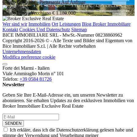
Casale Bellavista
- Pietrasanta
Auf Anfrage
Casale Lotto
- Vecchiano
€ 1.180.000
Wer sind wir
Immobilien
Ort
Leistungen
Blog Broker Immobiliare
Kontakt
Cookies Und Datenschutz
Sitemap
BICE IMMOBILIARE SRL - MwSt.-Nummer 08238860962
Copyright 2016-2026 © - Alle Texte und Bilder sind Eigentum von
Bice Immobiliare S.r.l. | Alle Rechte vorbehalten
Unternehmensdaten
Modifica preferenze cookie
Forte dei Marmi - Italien
Viale Ammiraglio Morin n° 101
Telefon:
+39 0584 81726
Newsletter
Geben Sie Ihre E-Mail-Adresse ein, um unseren Newsletter zu
abonnieren. Sie erhalten Updates zu den exklusiven Immobilien von
Broker Immobiliare Exclusive Real Estate
SENDEN
Ich erkläre, dass ich die Datenschutzerklärung gelesen habe und
stimme der Verwendung und Verarbeitung meiner