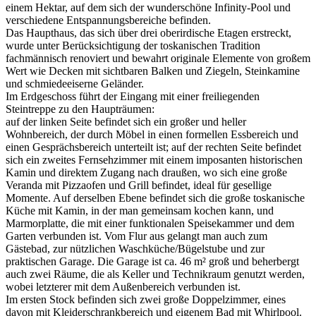
einem Hektar, auf dem sich der wunderschöne Infinity-Pool und
verschiedene Entspannungsbereiche befinden.
Das Haupthaus, das sich über drei oberirdische Etagen erstreckt,
wurde unter Berücksichtigung der toskanischen Tradition
fachmännisch renoviert und bewahrt originale Elemente von großem
Wert wie Decken mit sichtbaren Balken und Ziegeln, Steinkamine
und schmiedeeiserne Geländer.
Im Erdgeschoss führt der Eingang mit einer freiliegenden
Steintreppe zu den Haupträumen:
auf der linken Seite befindet sich ein großer und heller
Wohnbereich, der durch Möbel in einen formellen Essbereich und
einen Gesprächsbereich unterteilt ist; auf der rechten Seite befindet
sich ein zweites Fernsehzimmer mit einem imposanten historischen
Kamin und direktem Zugang nach draußen,
wo sich eine große
Veranda mit Pizzaofen und Grill befindet, ideal für gesellige
Momente. Auf derselben Ebene befindet sich die große toskanische
Küche mit Kamin, in der man gemeinsam kochen kann, und
Marmorplatte, die mit einer funktionalen Speisekammer und dem
Garten verbunden ist. Vom Flur aus gelangt man auch zum
Gästebad, zur nützlichen Waschküche/Bügelstube und zur
praktischen Garage. Die Garage ist ca. 46 m² groß und beherbergt
auch zwei Räume, die als Keller und Technikraum genutzt werden,
wobei letzterer mit dem Außenbereich verbunden ist.
Im ersten Stock befinden sich zwei große Doppelzimmer, eines
davon mit Kleiderschrankbereich und eigenem Bad mit Whirlpool.