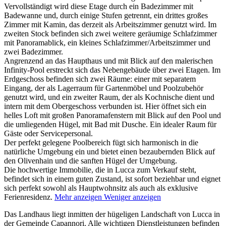
Vervollständigt wird diese Etage durch ein Badezimmer mit
Badewanne und, durch einige Stufen getrennt, ein drittes großes
Zimmer mit Kamin, das derzeit als Arbeitszimmer genutzt wird. Im
zweiten Stock befinden sich zwei weitere geräumige Schlafzimmer
mit Panoramablick, ein kleines Schlafzimmer/Arbeitszimmer und
zwei Badezimmer.
Angrenzend an das Haupthaus und mit Blick auf den malerischen
Infinity-Pool erstreckt sich das Nebengebäude über zwei Etagen. Im
Erdgeschoss befinden sich zwei Räume: einer mit separatem
Eingang, der als Lagerraum für Gartenmöbel und Poolzubehör
genutzt wird, und ein zweiter Raum, der als Kochnische dient und
intern mit dem Obergeschoss verbunden ist. Hier öffnet sich ein
helles Loft mit großen Panoramafenstern mit Blick auf den Pool und
die umliegenden Hügel, mit Bad mit Dusche. Ein idealer Raum für
Gäste oder Servicepersonal.
Der perfekt gelegene Poolbereich fügt sich harmonisch in die
natürliche Umgebung ein und bietet einen bezaubernden Blick auf
den Olivenhain und die sanften Hügel der Umgebung.
Die hochwertige Immobilie, die in Lucca zum Verkauf steht,
befindet sich in einem guten Zustand, ist sofort beziehbar und eignet
sich perfekt sowohl als Hauptwohnsitz als auch als exklusive
Ferienresidenz.
Mehr anzeigen
Weniger anzeigen
Das Landhaus liegt inmitten der hügeligen Landschaft von Lucca in
der Gemeinde Capannori. Alle wichtigen Dienstleistungen befinden