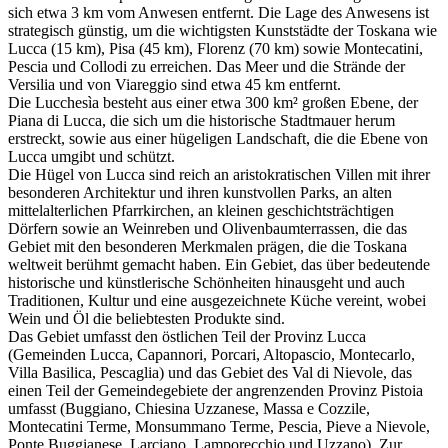
sich etwa 3 km vom Anwesen entfernt. Die Lage des Anwesens ist
strategisch günstig, um die wichtigsten Kunststädte der Toskana wie
Lucca (15 km), Pisa (45 km), Florenz (70 km) sowie Montecatini,
Pescia und Collodi zu erreichen. Das Meer und die Strände der
Versilia und von Viareggio sind etwa 45 km entfernt.
Die Lucchesìa besteht aus einer etwa 300 km² großen Ebene, der
Piana di Lucca, die sich um die historische Stadtmauer herum
erstreckt, sowie aus einer hügeligen Landschaft, die die Ebene von
Lucca umgibt und schützt.
Die Hügel von Lucca sind reich an aristokratischen Villen mit ihrer
besonderen Architektur und ihren kunstvollen Parks, an alten
mittelalterlichen Pfarrkirchen, an kleinen geschichtsträchtigen
Dörfern sowie an Weinreben und Olivenbaumterrassen, die das
Gebiet mit den besonderen Merkmalen prägen, die die Toskana
weltweit berühmt gemacht haben. Ein Gebiet, das über bedeutende
historische und künstlerische Schönheiten hinausgeht und auch
Traditionen, Kultur und eine ausgezeichnete Küche vereint, wobei
Wein und Öl die beliebtesten Produkte sind.
Das Gebiet umfasst den östlichen Teil der Provinz Lucca
(Gemeinden Lucca, Capannori, Porcari, Altopascio, Montecarlo,
Villa Basilica, Pescaglia) und das Gebiet des Val di Nievole, das
einen Teil der Gemeindegebiete der angrenzenden Provinz Pistoia
umfasst (Buggiano, Chiesina Uzzanese, Massa e Cozzile,
Montecatini Terme, Monsummano Terme, Pescia, Pieve a Nievole,
Ponte Buggianese, Larciano, Lamporecchio und Uzzano). Zur