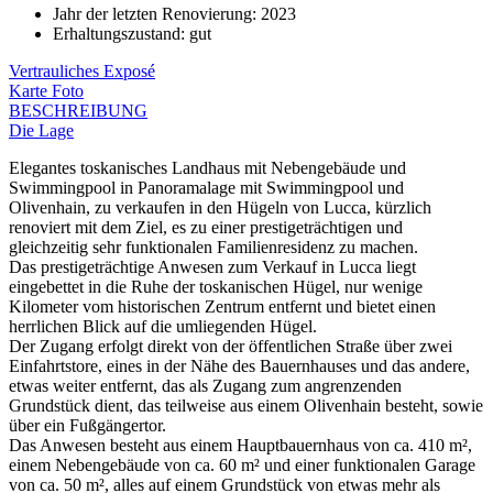
Jahr der letzten Renovierung
:
2023
Erhaltungszustand
:
gut
Vertrauliches Exposé
Karte
Foto
BESCHREIBUNG
Die Lage
Elegantes toskanisches Landhaus mit Nebengebäude und
Swimmingpool in Panoramalage mit Swimmingpool und
Olivenhain, zu verkaufen in den Hügeln von Lucca, kürzlich
renoviert mit dem Ziel, es zu einer prestigeträchtigen und
gleichzeitig sehr funktionalen Familienresidenz zu machen.
Das prestigeträchtige Anwesen zum Verkauf in Lucca liegt
eingebettet in die Ruhe der toskanischen Hügel, nur wenige
Kilometer vom historischen Zentrum entfernt und bietet einen
herrlichen Blick auf die umliegenden Hügel.
Der Zugang erfolgt direkt von der öffentlichen Straße über zwei
Einfahrtstore, eines in der Nähe des Bauernhauses und das andere,
etwas weiter entfernt, das als Zugang zum angrenzenden
Grundstück dient, das teilweise aus einem Olivenhain besteht, sowie
über ein Fußgängertor.
Das Anwesen besteht aus einem Hauptbauernhaus von ca. 410 m²,
einem Nebengebäude von ca. 60 m² und einer funktionalen Garage
von ca. 50 m², alles auf einem Grundstück von etwas mehr als