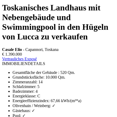
Toskanisches Landhaus mit
Nebengebäude und
Swimmingpool in den Hügeln
von Lucca zu verkaufen
Casale Elio
- Capannori, Toskana
€ 1.390.000
Vertrauliches Exposé
IMMOBILIENDETAILS
Gesamtfläche der Gebäude
:
520 Qm.
Grundstücksfläche
:
10.000 Qm.
Zimmeranzahl
:
14
Schlafzimmer
:
5
Badezimmer
:
4
Energieklasse
:
C
Energieeffizienzindex
:
67,66 kWh/(m²*a)
Olivenhain / Weinberg
:
✓
Gästehaus
:
✓
Pool
:
✓