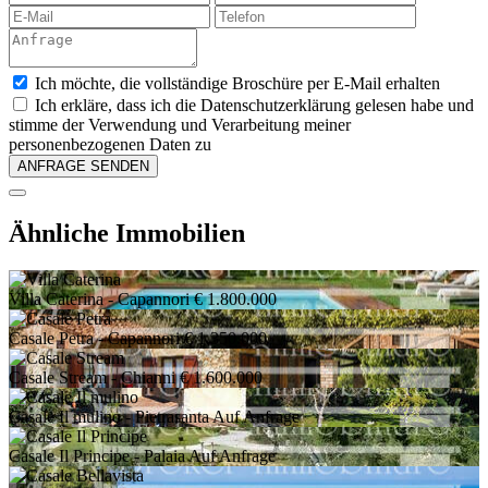
Ich möchte, die vollständige Broschüre per E-Mail erhalten
Ich erkläre, dass ich die Datenschutzerklärung gelesen habe und
stimme der Verwendung und Verarbeitung meiner
personenbezogenen Daten zu
Ähnliche Immobilien
Villa Caterina
- Capannori
€ 1.800.000
Casale Petra
- Capannori
€ 1.350.000
Casale Stream
- Chianni
€ 1.600.000
Casale Il mulino
- Pietrasanta
Auf Anfrage
Casale Il Principe
- Palaia
Auf Anfrage