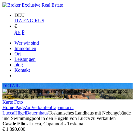
DEU
ITA
ENG
RUS
€
$
£
₽
Wer wir sind
Immobilien
Ort
Leistungen
blog
Kontakt
DETAIL
Karte
Foto
Home Page
Zu Verkaufen
Capannori -
Lucca
Hügel
Bauernhaus
Toskanisches Landhaus mit Nebengebäude
und Swimmingpool in den Hügeln von Lucca zu verkaufen
Casale Elio
- Lucca, Capannori - Toskana
€ 1.390.000