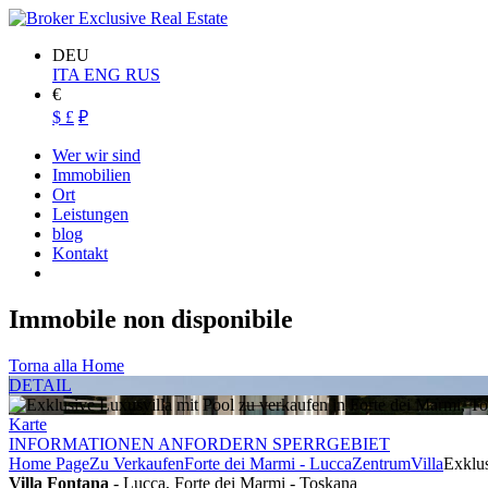
DEU
ITA
ENG
RUS
€
$
£
₽
Wer wir sind
Immobilien
Ort
Leistungen
blog
Kontakt
Immobile non disponibile
Torna alla Home
DETAIL
Karte
INFORMATIONEN ANFORDERN SPERRGEBIET
Home Page
Zu Verkaufen
Forte dei Marmi - Lucca
Zentrum
Villa
Exklus
Villa Fontana
- Lucca, Forte dei Marmi - Toskana