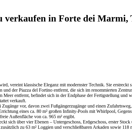
zu verkaufen in Forte dei Marmi,
wird, vereint klassische Eleganz mit modernster Technik. Sie erstreckt 
d der Piazza del Fortino entfernt, die sich im renommierten Zentrum d
m Meer entfernt, befindet sich in der Endphase der Fertigstellung und
ttet verkauft.
rei Zugänge vor, davon zwei Fußgängerzugänge und einen Zufahrtsweg, 
Errichtung eines ca. 80 m² großen Infinity-Pools mit Whirlpool, Gegen
freie Außenfläche von ca. 965 m² ergibt.
eckt sich über vier Ebenen – Untergeschoss, Erdgeschoss, erster Stock
², zusätzlich zu 63 m² Loggien und verschließbaren Arkaden sowie 118