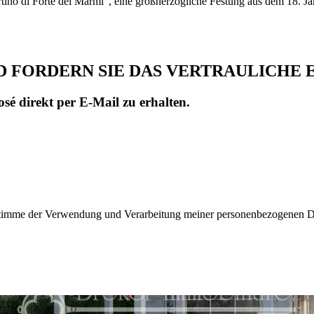
rtino di Forte dei Marmi", eine großherzogliche Festung aus dem 18. Ja
D FORDERN SIE DAS VERTRAULICHE 
sé direkt per E-Mail zu erhalten.
d stimme der Verwendung und Verarbeitung meiner personenbezogenen 