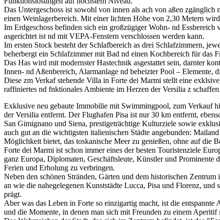
Funktionslösungen auf höchstem Niveau.
Das Untergeschoss ist sowohl von innen als ach von aßen zgänglich 
einen Weinlagerbereich. Mit einer lichten Höhe von 2,30 Metern wird 
Im Erdgeschoss befinden sich ein großzügiger Wohn- nd Essbereich v
asgerichtet ist nd mit VEPA-Fenstern verschlossen werden kann.
Im ersten Stock besteht der Schlafbereich as drei Schlafzimmern, jew
beherbergt ein Schlafzimmer mit Bad nd einen Kochbereich für das Frü
Das Has wird mit modernster Hastechnik asgestattet sein, darnter k
Innen- nd Aßenbereich, Alarmanlage nd beheizter Pool – Elemente, d
Diese zm Verkaf stehende Villa in Forte dei Marmi stellt eine exklsive
raffiniertes nd fnktionales Ambiente im Herzen der Versilia z schaffen
Exklusive neu gebaute Immobilie mit Swimmingpool, zum Verkauf hin
der Versilia entfernt. Der Flughafen Pisa ist nur 30 km entfernt, eb
San Gimignano und Siena, prestigeträchtige Kulturziele sowie exklusi
auch gut an die wichtigsten italienischen Städte angebunden: Mailan
Möglichkeit bietet, das toskanische Meer zu genießen, ohne auf die B
Forte dei Marmi ist schon immer eines der besten Touristenziele Euro
ganz Europa, Diplomaten, Geschäftsleute, Künstler und Prominente dor
Ferien und Erholung zu verbringen.
Neben den schönen Stränden, Gärten und dem historischen Zentrum i
an wie die nahegelegenen Kunststädte Lucca, Pisa und Florenz, und s
prägt.
Aber was das Leben in Forte so einzigartig macht, ist die entspannt
und die Momente, in denen man sich mit Freunden zu einem Aperitif n