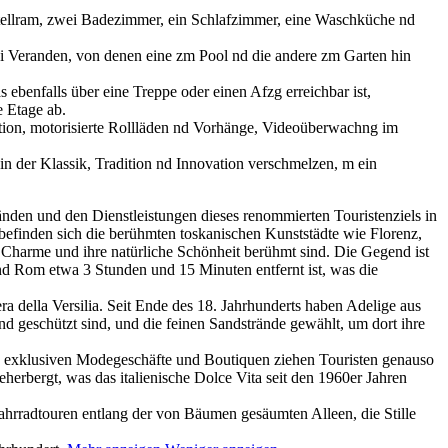
bstellram, zwei Badezimmer, ein Schlafzimmer, eine Waschküche nd
ei Veranden, von denen eine zm Pool nd die andere zm Garten hin
 ebenfalls über eine Treppe oder einen Afzg erreichbar ist,
e Etage ab.
ation, motorisierte Rollläden nd Vorhänge, Videoüberwachng im
, in der Klassik, Tradition nd Innovation verschmelzen, m ein
en und den Dienstleistungen dieses renommierten Touristenziels in
t befinden sich die berühmten toskanischen Kunststädte wie Florenz,
n Charme und ihre natürliche Schönheit berühmt sind. Die Gegend ist
nd Rom etwa 3 Stunden und 15 Minuten entfernt ist, was die
a della Versilia. Seit Ende des 18. Jahrhunderts haben Adelige aus
nd geschützt sind, und die feinen Sandstrände gewählt, um dort ihre
e exklusiven Modegeschäfte und Boutiquen ziehen Touristen genauso
erbergt, was das italienische Dolce Vita seit den 1960er Jahren
ahrradtouren entlang der von Bäumen gesäumten Alleen, die Stille