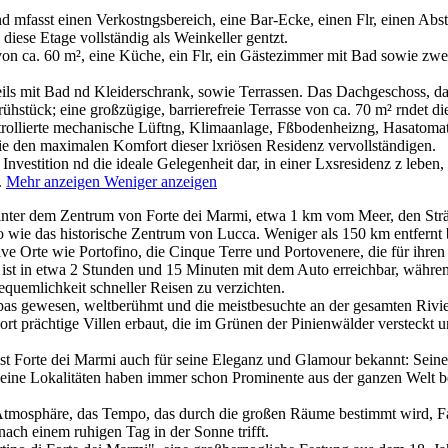
nd mfasst einen Verkostngsbereich, eine Bar-Ecke, einen Flr, einen A
diese Etage vollständig als Weinkeller gentzt.
on ca. 60 m², eine Küche, ein Flr, ein Gästezimmer mit Bad sowie zw
eils mit Bad nd Kleiderschrank, sowie Terrassen. Das Dachgeschoss, das
hstück; eine großzügige, barrierefreie Terrasse von ca. 70 m² rndet di
ontrollierte mechanische Lüftng, Klimaanlage, Fßbodenheizng, Hasatom
ie den maximalen Komfort dieser lxriösen Residenz vervollständigen.
 Investition nd die ideale Gelegenheit dar, in einer Lxsresidenz z leben
.
Mehr anzeigen
Weniger anzeigen
ter dem Zentrum von Forte dei Marmi, etwa 1 km vom Meer, den Stränd
enso wie das historische Zentrum von Lucca. Weniger als 150 km entfern
ve Orte wie Portofino, die Cinque Terre und Portovenere, die für ihre
d ist in etwa 2 Stunden und 15 Minuten mit dem Auto erreichbar, währe
equemlichkeit schneller Reisen zu verzichten.
pas gewesen, weltberühmt und die meistbesuchte an der gesamten Rivier
t prächtige Villen erbaut, die im Grünen der Pinienwälder versteckt u
st Forte dei Marmi auch für seine Eleganz und Glamour bekannt: Sein
eine Lokalitäten haben immer schon Prominente aus der ganzen Welt beh
e Atmosphäre, das Tempo, das durch die großen Räume bestimmt wird, F
ach einem ruhigen Tag in der Sonne trifft.