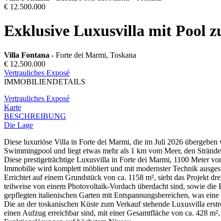
€ 12.500.000
Exklusive Luxusvilla mit Pool 
Villa Fontana
- Forte dei Marmi, Toskana
€ 12.500.000
Vertrauliches Exposé
IMMOBILIENDETAILS
Vertrauliches Exposé
Karte
BESCHREIBUNG
Die Lage
Diese luxuriöse Villa in Forte dei Marmi, die im Juli 2026 übergeben 
Swimmingpool und liegt etwas mehr als 1 km vom Meer, den Stränden un
Diese prestigeträchtige Luxusvilla in Forte dei Marmi, 1100 Meter vo
Immobilie wird komplett möbliert und mit modernster Technik ausgesta
Errichtet auf einem Grundstück von ca. 1158 m², sieht das Projekt d
teilweise von einem Photovoltaik-Vordach überdacht sind, sowie die 
gepflegten italienischen Garten mit Entspannungsbereichen, was eine 
Die an der toskanischen Küste zum Verkauf stehende Luxusvilla erstr
einen Aufzug erreichbar sind, mit einer Gesamtfläche von ca. 428 m