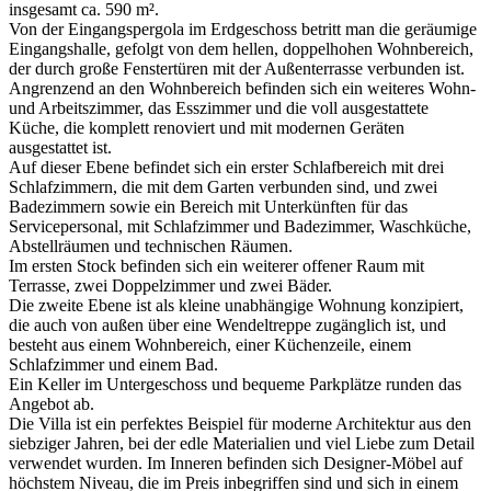
insgesamt ca. 590 m².
Von der Eingangspergola im Erdgeschoss betritt man die geräumige
Eingangshalle, gefolgt von dem hellen, doppelhohen Wohnbereich,
der durch große Fenstertüren mit der Außenterrasse verbunden ist.
Angrenzend an den Wohnbereich befinden sich ein weiteres Wohn-
und Arbeitszimmer, das Esszimmer und die voll ausgestattete
Küche, die komplett renoviert und mit modernen Geräten
ausgestattet ist.
Auf dieser Ebene befindet sich ein erster Schlafbereich mit drei
Schlafzimmern, die mit dem Garten verbunden sind, und zwei
Badezimmern sowie ein Bereich mit Unterkünften für das
Servicepersonal, mit Schlafzimmer und Badezimmer, Waschküche,
Abstellräumen und technischen Räumen.
Im ersten Stock befinden sich ein weiterer offener Raum mit
Terrasse, zwei Doppelzimmer und zwei Bäder.
Die zweite Ebene ist als kleine unabhängige Wohnung konzipiert,
die auch von außen über eine Wendeltreppe zugänglich ist, und
besteht aus einem Wohnbereich, einer Küchenzeile, einem
Schlafzimmer und einem Bad.
Ein Keller im Untergeschoss und bequeme Parkplätze runden das
Angebot ab.
Die Villa ist ein perfektes Beispiel für moderne Architektur aus den
siebziger Jahren, bei der edle Materialien und viel Liebe zum Detail
verwendet wurden. Im Inneren befinden sich Designer-Möbel auf
höchstem Niveau, die im Preis inbegriffen sind und sich in einem