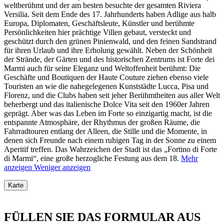
weltberühmt und der am besten besuchte der gesamten Riviera
Versilia. Seit dem Ende des 17. Jahrhunderts haben Adlige aus halb
Europa, Diplomaten, Geschäftsleute, Künstler und berühmte
Persönlichkeiten hier prächtige Villen gebaut, versteckt und
geschützt durch den grünen Pinienwald, und den feinen Sandstrand
für ihren Urlaub und ihre Erholung gewählt. Neben der Schönheit
der Strände, der Gärten und des historischen Zentrums ist Forte dei
Marmi auch für seine Eleganz und Weltoffenheit berühmt: Die
Geschäfte und Boutiquen der Haute Couture ziehen ebenso viele
Touristen an wie die nahegelegenen Kunststädte Lucca, Pisa und
Florenz,
und die Clubs haben seit jeher Berühmtheiten aus aller Welt
beherbergt und das italienische Dolce Vita seit den 1960er Jahren
geprägt. Aber was das Leben im Forte so einzigartig macht, ist die
entspannte Atmosphäre, der Rhythmus der großen Räume, die
Fahrradtouren entlang der Alleen, die Stille und die Momente, in
denen sich Freunde nach einem ruhigen Tag in der Sonne zu einem
Aperitif treffen. Das Wahrzeichen der Stadt ist das „Fortino di Forte
di Marmi“, eine große herzogliche Festung aus dem 18.
Mehr
anzeigen
Weniger anzeigen
Karte
FÜLLEN SIE DAS FORMULAR AUS