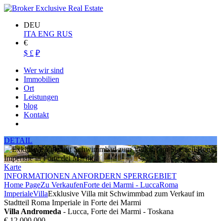
DEU
ITA
ENG
RUS
€
$
£
₽
Wer wir sind
Immobilien
Ort
Leistungen
blog
Kontakt
DETAIL
Karte
INFORMATIONEN ANFORDERN SPERRGEBIET
Home Page
Zu Verkaufen
Forte dei Marmi - Lucca
Roma
Imperiale
Villa
Exklusive Villa mit Schwimmbad zum Verkauf im
Stadtteil Roma Imperiale in Forte dei Marmi
Villa Andromeda
- Lucca, Forte dei Marmi - Toskana
€ 12.000.000