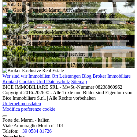
Villa Giselle
- Forte dei Marmi
Auf Anfrage
Villa Tolomeo
- Forte dei Marmi
€ 15.000.000
Villa Savanna
- Forte dei Marmi
€ 6.500.000
Villa Italia
- Forte dei Marmi
Auf Anfrage
Villa Origami
- Forte dei Marmi
Reserviert
Villa Ludmilla
- Forte dei Marmi
€ 17.000.000
Wer sind wir
Immobilien
Ort
Leistungen
Blog Broker Immobiliare
Kontakt
Cookies Und Datenschutz
Sitemap
BICE IMMOBILIARE SRL - MwSt.-Nummer 08238860962
Copyright 2016-2026 © - Alle Texte und Bilder sind Eigentum von
Bice Immobiliare S.r.l. | Alle Rechte vorbehalten
Unternehmensdaten
Modifica preferenze cookie
Forte dei Marmi - Italien
Viale Ammiraglio Morin n° 101
Telefon:
+39 0584 81726
Newsletter