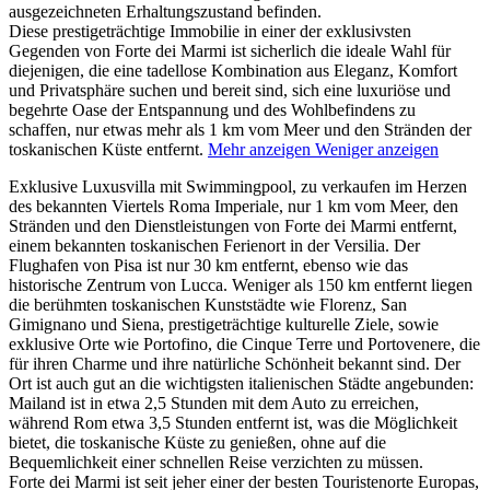
ausgezeichneten Erhaltungszustand befinden.
Diese prestigeträchtige Immobilie in einer der exklusivsten
Gegenden von Forte dei Marmi ist sicherlich die ideale Wahl für
diejenigen, die eine tadellose Kombination aus Eleganz, Komfort
und Privatsphäre suchen und bereit sind, sich eine luxuriöse und
begehrte Oase der Entspannung und des Wohlbefindens zu
schaffen, nur etwas mehr als 1 km vom Meer und den Stränden der
toskanischen Küste entfernt.
Mehr anzeigen
Weniger anzeigen
Exklusive Luxusvilla mit Swimmingpool, zu verkaufen im Herzen
des bekannten Viertels Roma Imperiale, nur 1 km vom Meer, den
Stränden und den Dienstleistungen von Forte dei Marmi entfernt,
einem bekannten toskanischen Ferienort in der Versilia. Der
Flughafen von Pisa ist nur 30 km entfernt, ebenso wie das
historische Zentrum von Lucca. Weniger als 150 km entfernt liegen
die berühmten toskanischen Kunststädte wie Florenz, San
Gimignano und Siena, prestigeträchtige kulturelle Ziele, sowie
exklusive Orte wie Portofino, die Cinque Terre und Portovenere, die
für ihren Charme und ihre natürliche Schönheit bekannt sind. Der
Ort ist auch gut an die wichtigsten italienischen Städte angebunden:
Mailand ist in etwa 2,5 Stunden mit dem Auto zu erreichen,
während Rom etwa 3,5 Stunden entfernt ist, was die Möglichkeit
bietet, die toskanische Küste zu genießen, ohne auf die
Bequemlichkeit einer schnellen Reise verzichten zu müssen.
Forte dei Marmi ist seit jeher einer der besten Touristenorte Europas,