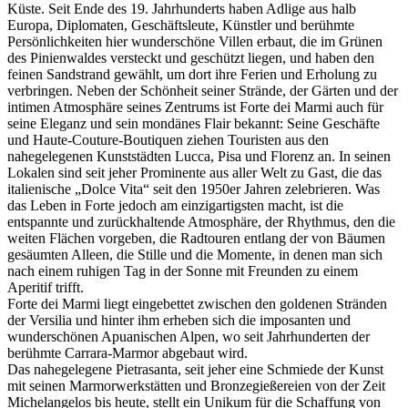
Küste. Seit Ende des 19. Jahrhunderts haben Adlige aus halb
Europa, Diplomaten, Geschäftsleute, Künstler und berühmte
Persönlichkeiten hier wunderschöne Villen erbaut, die im Grünen
des Pinienwaldes versteckt und geschützt liegen, und haben den
feinen Sandstrand gewählt, um dort ihre Ferien und Erholung zu
verbringen. Neben der Schönheit seiner Strände, der Gärten und der
intimen Atmosphäre seines Zentrums ist Forte dei Marmi auch für
seine Eleganz und sein mondänes Flair bekannt: Seine Geschäfte
und Haute-Couture-Boutiquen ziehen Touristen aus den
nahegelegenen Kunststädten Lucca, Pisa und Florenz an. In seinen
Lokalen sind seit jeher Prominente aus aller Welt zu Gast, die das
italienische „Dolce Vita“ seit den 1950er Jahren zelebrieren. Was
das Leben in Forte jedoch am einzigartigsten macht, ist die
entspannte und zurückhaltende Atmosphäre, der Rhythmus, den die
weiten Flächen vorgeben, die Radtouren entlang der von Bäumen
gesäumten Alleen, die Stille und die Momente, in denen man sich
nach einem ruhigen Tag in der Sonne mit Freunden zu einem
Aperitif trifft.
Forte dei Marmi liegt eingebettet zwischen den goldenen Stränden
der Versilia und hinter ihm erheben sich die imposanten und
wunderschönen Apuanischen Alpen, wo seit Jahrhunderten der
berühmte Carrara-Marmor abgebaut wird.
Das nahegelegene Pietrasanta, seit jeher eine Schmiede der Kunst
mit seinen Marmorwerkstätten und Bronzegießereien von der Zeit
Michelangelos bis heute, stellt ein Unikum für die Schaffung von