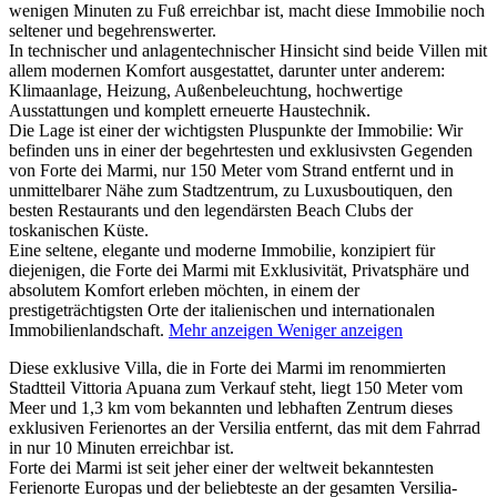
wenigen Minuten zu Fuß erreichbar ist, macht diese Immobilie noch
seltener und begehrenswerter.
In technischer und anlagentechnischer Hinsicht sind beide Villen mit
allem modernen Komfort ausgestattet, darunter unter anderem:
Klimaanlage, Heizung, Außenbeleuchtung, hochwertige
Ausstattungen und komplett erneuerte Haustechnik.
Die Lage ist einer der wichtigsten Pluspunkte der Immobilie: Wir
befinden uns in einer der begehrtesten und exklusivsten Gegenden
von Forte dei Marmi, nur 150 Meter vom Strand entfernt und in
unmittelbarer Nähe zum Stadtzentrum, zu Luxusboutiquen, den
besten Restaurants und den legendärsten Beach Clubs der
toskanischen Küste.
Eine seltene, elegante und moderne Immobilie, konzipiert für
diejenigen, die Forte dei Marmi mit Exklusivität, Privatsphäre und
absolutem Komfort erleben möchten, in einem der
prestigeträchtigsten Orte der italienischen und internationalen
Immobilienlandschaft.
Mehr anzeigen
Weniger anzeigen
Diese exklusive Villa, die in Forte dei Marmi im renommierten
Stadtteil Vittoria Apuana zum Verkauf steht, liegt 150 Meter vom
Meer und 1,3 km vom bekannten und lebhaften Zentrum dieses
exklusiven Ferienortes an der Versilia entfernt, das mit dem Fahrrad
in nur 10 Minuten erreichbar ist.
Forte dei Marmi ist seit jeher einer der weltweit bekanntesten
Ferienorte Europas und der beliebteste an der gesamten Versilia-