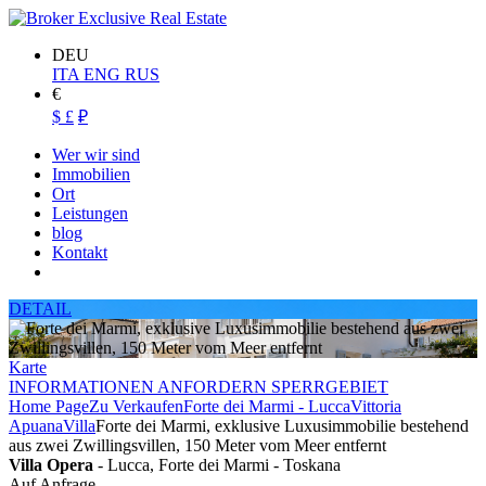
DEU
ITA
ENG
RUS
€
$
£
₽
Wer wir sind
Immobilien
Ort
Leistungen
blog
Kontakt
DETAIL
Karte
INFORMATIONEN ANFORDERN SPERRGEBIET
Home Page
Zu Verkaufen
Forte dei Marmi - Lucca
Vittoria
Apuana
Villa
Forte dei Marmi, exklusive Luxusimmobilie bestehend
aus zwei Zwillingsvillen, 150 Meter vom Meer entfernt
Villa Opera
- Lucca, Forte dei Marmi - Toskana
Auf Anfrage