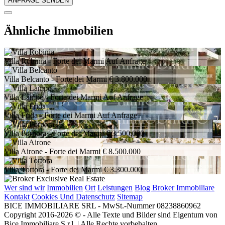
Ähnliche Immobilien
Villa Robinia
- Forte dei Marmi
Auf Anfrage
Villa Belcanto
- Forte dei Marmi
€ 3.800.000
Villa Lampo
- Forte dei Marmi
Auf Anfrage
Villa Frida
- Forte dei Marmi
Auf Anfrage
Villa Porpora
- Forte dei Marmi
€ 3.500.000
Villa Airone
- Forte dei Marmi
€ 8.500.000
Villa Tortora
- Forte dei Marmi
€ 3.300.000
Wer sind wir
Immobilien
Ort
Leistungen
Blog Broker Immobiliare
Kontakt
Cookies Und Datenschutz
Sitemap
BICE IMMOBILIARE SRL - MwSt.-Nummer 08238860962
Copyright 2016-2026 © - Alle Texte und Bilder sind Eigentum von
Bice Immobiliare S.r.l. | Alle Rechte vorbehalten