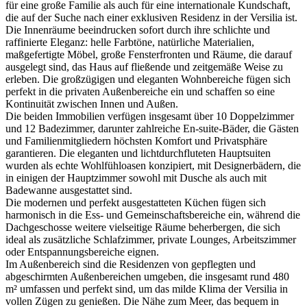
für eine große Familie als auch für eine internationale Kundschaft,
die auf der Suche nach einer exklusiven Residenz in der Versilia ist.
Die Innenräume beeindrucken sofort durch ihre schlichte und
raffinierte Eleganz: helle Farbtöne, natürliche Materialien,
maßgefertigte Möbel, große Fensterfronten und Räume, die darauf
ausgelegt sind, das Haus auf fließende und zeitgemäße Weise zu
erleben. Die großzügigen und eleganten Wohnbereiche fügen sich
perfekt in die privaten Außenbereiche ein und schaffen so eine
Kontinuität zwischen Innen und Außen.
Die beiden Immobilien verfügen insgesamt über 10 Doppelzimmer
und 12 Badezimmer, darunter zahlreiche En-suite-Bäder, die Gästen
und Familienmitgliedern höchsten Komfort und Privatsphäre
garantieren.
Die eleganten und lichtdurchfluteten Hauptsuiten
wurden als echte Wohlfühloasen konzipiert, mit Designerbädern, die
in einigen der Hauptzimmer sowohl mit Dusche als auch mit
Badewanne ausgestattet sind.
Die modernen und perfekt ausgestatteten Küchen fügen sich
harmonisch in die Ess- und Gemeinschaftsbereiche ein, während die
Dachgeschosse weitere vielseitige Räume beherbergen, die sich
ideal als zusätzliche Schlafzimmer, private Lounges, Arbeitszimmer
oder Entspannungsbereiche eignen.
Im Außenbereich sind die Residenzen von gepflegten und
abgeschirmten Außenbereichen umgeben, die insgesamt rund 480
m² umfassen und perfekt sind, um das milde Klima der Versilia in
vollen Zügen zu genießen. Die Nähe zum Meer, das bequem in