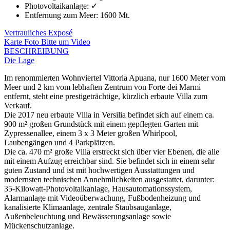
Photovoltaikanlage
:
✓
Entfernung zum Meer
:
1600 Mt.
Vertrauliches Exposé
Karte
Foto
Bitte um Video
BESCHREIBUNG
Die Lage
Im renommierten Wohnviertel Vittoria Apuana, nur 1600 Meter vom
Meer und 2 km vom lebhaften Zentrum von Forte dei Marmi
entfernt, steht eine prestigeträchtige, kürzlich erbaute Villa zum
Verkauf.
Die 2017 neu erbaute Villa in Versilia befindet sich auf einem ca.
900 m² großen Grundstück mit einem gepflegten Garten mit
Zypressenallee, einem 3 x 3 Meter großen Whirlpool,
Laubengängen und 4 Parkplätzen.
Die ca. 470 m² große Villa erstreckt sich über vier Ebenen, die alle
mit einem Aufzug erreichbar sind. Sie befindet sich in einem sehr
guten Zustand und ist mit hochwertigen Ausstattungen und
modernsten technischen Annehmlichkeiten ausgestattet, darunter:
35-Kilowatt-Photovoltaikanlage, Hausautomationssystem,
Alarmanlage mit Videoüberwachung, Fußbodenheizung und
kanalisierte Klimaanlage, zentrale Staubsauganlage,
Außenbeleuchtung und Bewässerungsanlage sowie
Mückenschutzanlage.