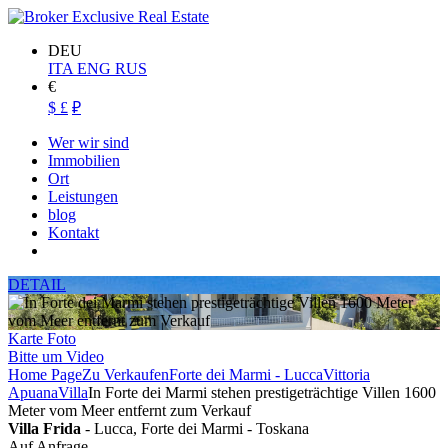
DEU
ITA
ENG
RUS
€
$
£
₽
Wer wir sind
Immobilien
Ort
Leistungen
blog
Kontakt
DETAIL
Karte
Foto
Bitte um Video
Home Page
Zu Verkaufen
Forte dei Marmi - Lucca
Vittoria
Apuana
Villa
In Forte dei Marmi stehen prestigeträchtige Villen 1600
Meter vom Meer entfernt zum Verkauf
Villa Frida
- Lucca, Forte dei Marmi - Toskana
Auf Anfrage