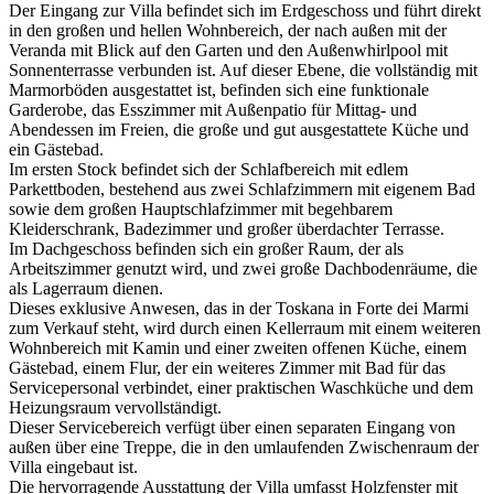
Der Eingang zur Villa befindet sich im Erdgeschoss und führt direkt
in den großen und hellen Wohnbereich, der nach außen mit der
Veranda mit Blick auf den Garten und den Außenwhirlpool mit
Sonnenterrasse verbunden ist. Auf dieser Ebene, die vollständig mit
Marmorböden ausgestattet ist, befinden sich eine funktionale
Garderobe, das Esszimmer mit Außenpatio für Mittag- und
Abendessen im Freien, die große und gut ausgestattete Küche und
ein Gästebad.
Im ersten Stock befindet sich der Schlafbereich mit edlem
Parkettboden, bestehend aus zwei Schlafzimmern mit eigenem Bad
sowie dem großen Hauptschlafzimmer mit begehbarem
Kleiderschrank, Badezimmer und großer überdachter Terrasse.
Im Dachgeschoss befinden sich ein großer Raum, der als
Arbeitszimmer genutzt wird, und zwei große Dachbodenräume, die
als Lagerraum dienen.
Dieses exklusive Anwesen, das in der Toskana in Forte dei Marmi
zum Verkauf steht, wird durch einen Kellerraum mit einem weiteren
Wohnbereich mit Kamin und einer zweiten offenen Küche, einem
Gästebad, einem Flur, der ein weiteres Zimmer mit Bad für das
Servicepersonal verbindet, einer praktischen Waschküche und dem
Heizungsraum vervollständigt.
Dieser Servicebereich verfügt über einen separaten Eingang von
außen über eine Treppe, die in den umlaufenden Zwischenraum der
Villa eingebaut ist.
Die hervorragende Ausstattung der Villa umfasst Holzfenster mit