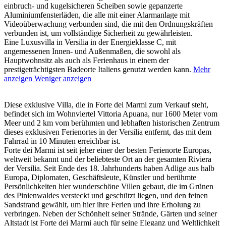
einbruch- und kugelsicheren Scheiben sowie gepanzerte
Aluminiumfensterläden, die alle mit einer Alarmanlage mit
Videoüberwachung verbunden sind, die mit den Ordnungskräften
verbunden ist, um vollständige Sicherheit zu gewährleisten.
Eine Luxusvilla in Versilia in der Energieklasse C, mit
angemessenen Innen- und Außenmaßen, die sowohl als
Hauptwohnsitz als auch als Ferienhaus in einem der
prestigeträchtigsten Badeorte Italiens genutzt werden kann.
Mehr
anzeigen
Weniger anzeigen
Diese exklusive Villa, die in Forte dei Marmi zum Verkauf steht,
befindet sich im Wohnviertel Vittoria Apuana, nur 1600 Meter vom
Meer und 2 km vom berühmten und lebhaften historischen Zentrum
dieses exklusiven Ferienortes in der Versilia entfernt, das mit dem
Fahrrad in 10 Minuten erreichbar ist.
Forte dei Marmi ist seit jeher einer der besten Ferienorte Europas,
weltweit bekannt und der beliebteste Ort an der gesamten Riviera
der Versilia. Seit Ende des 18. Jahrhunderts haben Adlige aus halb
Europa, Diplomaten, Geschäftsleute, Künstler und berühmte
Persönlichkeiten hier wunderschöne Villen gebaut, die im Grünen
des Pinienwaldes versteckt und geschützt liegen, und den feinen
Sandstrand gewählt, um hier ihre Ferien und ihre Erholung zu
verbringen. Neben der Schönheit seiner Strände, Gärten und seiner
Altstadt ist Forte dei Marmi auch für seine Eleganz und Weltlichkeit