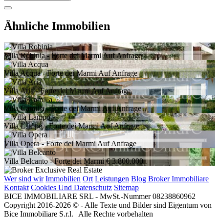
Ähnliche Immobilien
Villa Robinia
- Forte dei Marmi
Auf Anfrage
Villa Acqua
- Forte dei Marmi
Auf Anfrage
Villa Aria
- Forte dei Marmi
Auf Anfrage
Villa Camilla
- Forte dei Marmi
Auf Anfrage
Villa Lampo
- Forte dei Marmi
Auf Anfrage
Villa Opera
- Forte dei Marmi
Auf Anfrage
Villa Belcanto
- Forte dei Marmi
€ 3.800.000
Wer sind wir
Immobilien
Ort
Leistungen
Blog Broker Immobiliare
Kontakt
Cookies Und Datenschutz
Sitemap
BICE IMMOBILIARE SRL - MwSt.-Nummer 08238860962
Copyright 2016-2026 © - Alle Texte und Bilder sind Eigentum von
Bice Immobiliare S.r.l. | Alle Rechte vorbehalten