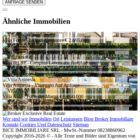
Ähnliche Immobilien
Villa Focus
- Lido di Camaiore
€ 2.695.000
Villa Gaia
- Lido di Camaiore
€ 1.500.000
Villa del Re
- Crespina Lorenzana
Auf Anfrage
Villa Tolomeo
- Forte dei Marmi
€ 15.000.000
Villa Amnesia
- Viareggio
Auf Anfrage
Villa Aida
- Forte dei Marmi
€ 5.250.000
Villa Italia
- Forte dei Marmi
Auf Anfrage
Wer sind wir
Immobilien
Ort
Leistungen
Blog Broker Immobiliare
Kontakt
Cookies Und Datenschutz
Sitemap
BICE IMMOBILIARE SRL - MwSt.-Nummer 08238860962
Copyright 2016-2026 © - Alle Texte und Bilder sind Eigentum von