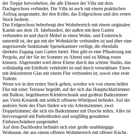
der Treppe hervorheben, die alle Ebenen der Villa mit dem
Dachgeschoss verbindet. Die Villa ist auch mit einem praktischen
Aufzug ausgestattet, der den Keller, das Erdgeschoss und den ersten
Stock bedient.
Das Erdgeschoss beherbergt den Wohnbereich mit einem originalen
Kamin aus dem 18. Jahrhundert, der außen mit dem Garten
verbunden ist und durch Möbel in einen Wohn- und Essbereich
unterteilt ist, der gut mit der Wohnküche verbunden ist und über eine
angrenzende funktionale Speisekammer verfügt, die ebenfalls
direkten Zugang zum Garten bietet. Hier gibt es eine Pflasterung mit
Pergola, auf der Sie im Sommer zu Abend und zu Mittag essen
können. Abgerundet wird diese Ebene durch das schöne Studio, das
vollständig mit Edelholz verkleidet ist und durch versenkbare Türen
mit dekoriertem Glas mit einem Flur verbunden ist, sowie eine erste
Toilette.
Wenn wir in den ersten Stock gehen, werden wir von einem hellen
Flur mit einer Terrasse begrüßt, auf der sich das Hauptschlafzimmer
mit Balkon, begehbarem Kleiderschrank und großem Badezimmer
aus Vietri-Keramik mit seitlich offenem Whirlpool befindet. Auf der
anderen Seite des Flurs finden wir ein Arbeitszimmer, zwei
Doppelzimmer, die sich ein Badezimmer mit Dusche teilen. Alles ist
hervorragend mit Parkettboden und sorgfältig gestalteten
Einbauschränken ausgestattet.
Auf dem Dachboden befindet sich eine große unabhängige
Wohnung, die aus einem offenen Wohnbereich mit offener Küche,