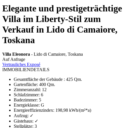
Elegante und prestigeträchtige
Villa im Liberty-Stil zum
Verkauf in Lido di Camaiore,
Toskana
Villa Eleonora
- Lido di Camaiore, Toskana
Auf Anfrage
Vertrauliches Exposé
IMMOBILIENDETAILS
Gesamtfläche der Gebäude
:
425 Qm.
Gartenfläche
:
400 Qm.
Zimmeranzahl
:
12
Schlafzimmer
:
6
Badezimmer
:
5
Energieklasse
:
G
Energieeffizienzindex
:
198,98 kWh/(m²*a)
Aufzug
:
✓
Gästehaus
:
✓
Stellplätze
:
3