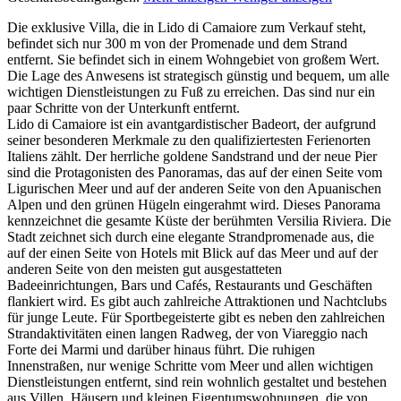
Die exklusive Villa, die in Lido di Camaiore zum Verkauf steht,
befindet sich nur 300 m von der Promenade und dem Strand
entfernt. Sie befindet sich in einem Wohngebiet von großem Wert.
Die Lage des Anwesens ist strategisch günstig und bequem, um alle
wichtigen Dienstleistungen zu Fuß zu erreichen. Das sind nur ein
paar Schritte von der Unterkunft entfernt.
Lido di Camaiore ist ein avantgardistischer Badeort, der aufgrund
seiner besonderen Merkmale zu den qualifiziertesten Ferienorten
Italiens zählt. Der herrliche goldene Sandstrand und der neue Pier
sind die Protagonisten des Panoramas, das auf der einen Seite vom
Ligurischen Meer und auf der anderen Seite von den Apuanischen
Alpen und den grünen Hügeln eingerahmt wird. Dieses Panorama
kennzeichnet die gesamte Küste der berühmten Versilia Riviera. Die
Stadt zeichnet sich durch eine elegante Strandpromenade aus, die
auf der einen Seite von Hotels mit Blick auf das Meer und auf der
anderen Seite von den meisten gut ausgestatteten
Badeeinrichtungen, Bars und Cafés, Restaurants und Geschäften
flankiert wird. Es gibt auch zahlreiche Attraktionen und Nachtclubs
für junge Leute. Für Sportbegeisterte gibt es neben den zahlreichen
Strandaktivitäten einen langen Radweg, der von Viareggio nach
Forte dei Marmi und darüber hinaus führt. Die ruhigen
Innenstraßen, nur wenige Schritte vom Meer und allen wichtigen
Dienstleistungen entfernt, sind rein wohnlich gestaltet und bestehen
aus Villen, Häusern und kleinen Eigentumswohnungen, die von