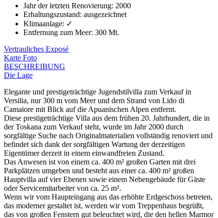
Jahr der letzten Renovierung
:
2000
Erhaltungszustand
:
ausgezeichnet
Klimaanlage
:
✓
Entfernung zum Meer
:
300 Mt.
Vertrauliches Exposé
Karte
Foto
BESCHREIBUNG
Die Lage
Elegante und prestigeträchtige Jugendstilvilla zum Verkauf in
Versilia, nur 300 m vom Meer und dem Strand von Lido di
Camaiore mit Blick auf die Apuanischen Alpen entfernt.
Diese prestigeträchtige Villa aus dem frühen 20. Jahrhundert, die in
der Toskana zum Verkauf steht, wurde im Jahr 2000 durch
sorgfältige Suche nach Originalmaterialien vollständig renoviert und
befindet sich dank der sorgfältigen Wartung der derzeitigen
Eigentümer derzeit in einem einwandfreien Zustand.
Das Anwesen ist von einem ca. 400 m² großen Garten mit drei
Parkplätzen umgeben und besteht aus einer ca. 400 m² großen
Hauptvilla auf vier Ebenen sowie einem Nebengebäude für Gäste
oder Servicemitarbeiter von ca. 25 m².
Wenn wir vom Haupteingang aus das erhöhte Erdgeschoss betreten,
das moderner gestaltet ist, werden wir vom Treppenhaus begrüßt,
das von großen Fenstern gut beleuchtet wird, die den hellen Marmor