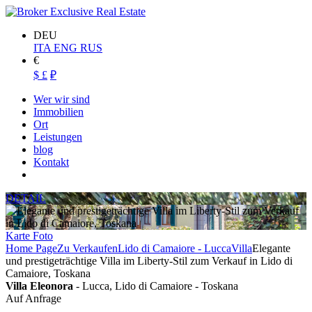
DEU
ITA
ENG
RUS
€
$
£
₽
Wer wir sind
Immobilien
Ort
Leistungen
blog
Kontakt
DETAIL
Karte
Foto
Home Page
Zu Verkaufen
Lido di Camaiore - Lucca
Villa
Elegante
und prestigeträchtige Villa im Liberty-Stil zum Verkauf in Lido di
Camaiore, Toskana
Villa Eleonora
- Lucca, Lido di Camaiore - Toskana
Auf Anfrage