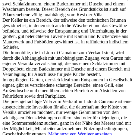
zwei Schlafzimmern, einem Badezimmer mit Dusche und einem
Waschraum besteht. Dieser Bereich des Grundstücks ist auch auf
Pflanzenebene völlig unabhängig vom Rest der Villa.
Der Keller ist ein Bereich, der teilweise den technischen Räumen
gewidmet ist, in denen sich auch die Wäscherei und das Gewölbe
befinden, und teilweise der Entspannung und Unterhaltung in der
großen, gut beleuchteten Taverne mit Kamin und Küchenzeile aus
Mauerwerk und Fußböden gewidmet ist. in raffiniertem indischem
Schiefer.
Die Immobilie, die in Lido di Camaiore zum Verkauf steht, wird
durch die Abhängigkeit mit unabhängigem Zugang vom Garten mit
eigener Veranda vervollständigt, die aus einem Schlafzimmer mit
Doppelbett, einem Badezimmer mit Dusche und einem Bereich mit
Veranlagung für Anschlüsse für jede Küche besteht.
Im gepflegten Garten, der sich ideal zum Entspannen in Gesellschaft
eignet, gibt es verschiedene schattige Bereiche, einen Grill, eine
Außendusche und einen überdachten Bereich zum Abstellen von
Fahrrädern sowie drei Parkplätze.
Die prestigeträchtige Villa zum Verkauf in Lido di Camaiore ist eine
ausgezeichnete Investition für alle, die dauerhaft an der Küste von
Versilia umziehen möchten, nur wenige Gehminuten von den
wichtigsten Dienstleistungen entfernt sind oder für diejenigen, die
eine Sommerresidenz suchen, ganz in der Nähe des Meeres und mit
der Möglichkeit, Mitarbeiter aufzunehmen Nutzungsbedingungen,
Geschäftsbedingungen.
Mehr anzeigen
Weniger anzeigen