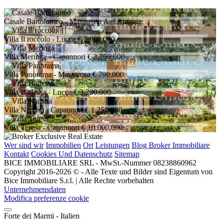
Casale Bartolomeo
- Massarosa
Auf Anfrage
Villa Il roccolo
- Lucca
€ 2.800.000
Villa Meringa
- Capannori
€ 2.750.000
Villa Panorama
- Massarosa
€ 790.000
Villa Badessa
- Lucca
€ 3.200.000
Villa Narcisa
- Capannori
€ 1.250.000
Villa Teresa
- Capannori
€ 10.000.000
Wer sind wir
Immobilien
Ort
Leistungen
Blog Broker Immobiliare
Kontakt
Cookies Und Datenschutz
Sitemap
BICE IMMOBILIARE SRL - MwSt.-Nummer 08238860962
Copyright 2016-2026 © - Alle Texte und Bilder sind Eigentum von
Bice Immobiliare S.r.l. | Alle Rechte vorbehalten
Unternehmensdaten
Modifica preferenze cookie
Forte dei Marmi - Italien