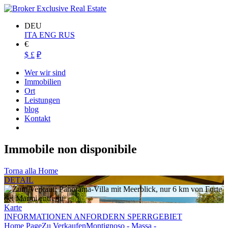
DEU
ITA
ENG
RUS
€
$
£
₽
Wer wir sind
Immobilien
Ort
Leistungen
blog
Kontakt
Immobile non disponibile
Torna alla Home
DETAIL
Karte
INFORMATIONEN ANFORDERN SPERRGEBIET
Home Page
Zu Verkaufen
Montignoso - Massa -