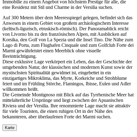
Immobilie zu einem Angebot von höchstem Prestige für alle, die
eine Residenz mit Stil und Charme in der Versilia suchen.
Auf 300 Metern über dem Meeresspiegel gelegen, befindet sich das
Anwesen in einem Gebiet von großem archäologischem Interesse
(keltisch-ligurisch, etruskisch-römisch). Der Panoramablick reicht
von Livorno bis zu den französischen Alpen, mit Ausblicken auf
Korsika, den Golf von La Spezia und die Insel Tino. Die Nähe zum
Lago di Porta, zum Flughafen Cinquale und zum Golfclub Forte dei
Marmi gewährleistet einen Meerblick ohne visuelle
Beeinträchtigung.
Diese exklusive Lage verkörpert ein Leben, das der Geschichte der
umgebenden Natur, der klassischen und modernen Kunst sowie der
mystischsten Spiritualität gewidmet ist, eingebettet in ein
einzigartiges Mikroklima, das Myrte, Korkeiche und Strohblume
feiert und im Frühling Störche, Flamingos, Ibisse, Eulen und Adler
willkommen heißt.
Die Gemeinde Montignoso mit Blick auf das Tyrrhenische Meer hat
mittelalterliche Ursprünge und liegt zwischen der Apuanischen
Riviera und der Versilia. Ihre renommierte Lage macht sie attraktiv
für viele Touristen, die einen ruhigen Ort in der Nähe des
bekannteren, aber überlaufenen Forte dei Marmi suchen.
Karte