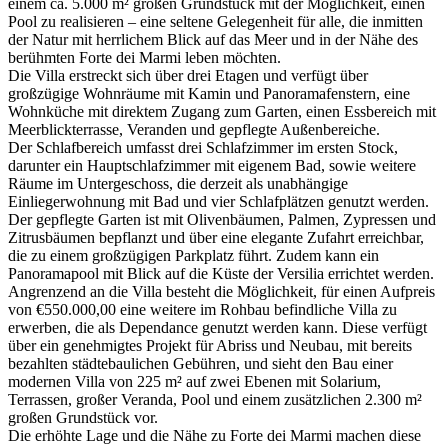
einem ca. 5.000 m² großen Grundstück mit der Möglichkeit, einen
Pool zu realisieren – eine seltene Gelegenheit für alle, die inmitten
der Natur mit herrlichem Blick auf das Meer und in der Nähe des
berühmten Forte dei Marmi leben möchten.
Die Villa erstreckt sich über drei Etagen und verfügt über
großzügige Wohnräume mit Kamin und Panoramafenstern, eine
Wohnküche mit direktem Zugang zum Garten, einen Essbereich mit
Meerblickterrasse, Veranden und gepflegte Außenbereiche.
Der Schlafbereich umfasst drei Schlafzimmer im ersten Stock,
darunter ein Hauptschlafzimmer mit eigenem Bad, sowie weitere
Räume im Untergeschoss, die derzeit als unabhängige
Einliegerwohnung mit Bad und vier Schlafplätzen genutzt werden.
Der gepflegte Garten ist mit Olivenbäumen, Palmen, Zypressen und
Zitrusbäumen bepflanzt und über eine elegante Zufahrt erreichbar,
die zu einem großzügigen Parkplatz führt. Zudem kann ein
Panoramapool mit Blick auf die Küste der Versilia errichtet werden.
Angrenzend an die Villa besteht die Möglichkeit, für einen Aufpreis
von €550.000,00 eine weitere im Rohbau befindliche Villa zu
erwerben, die als Dependance genutzt werden kann. Diese verfügt
über ein genehmigtes Projekt für Abriss und Neubau, mit bereits
bezahlten städtebaulichen Gebühren, und sieht den Bau einer
modernen Villa von 225 m² auf zwei Ebenen mit Solarium,
Terrassen, großer Veranda, Pool und einem zusätzlichen 2.300 m²
großen Grundstück vor.
Die erhöhte Lage und die Nähe zu Forte dei Marmi machen diese