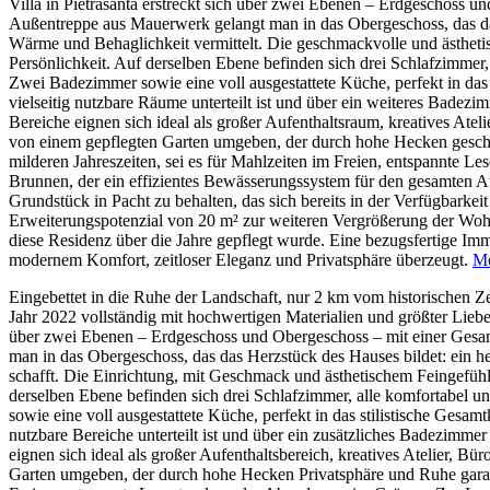
Villa in Pietrasanta erstreckt sich über zwei Ebenen – Erdgeschoss 
Außentreppe aus Mauerwerk gelangt man in das Obergeschoss, das das
Wärme und Behaglichkeit vermittelt. Die geschmackvolle und ästheti
Persönlichkeit. Auf derselben Ebene befinden sich drei Schlafzimmer, 
Zwei Badezimmer sowie eine voll ausgestattete Küche, perfekt in das 
vielseitig nutzbare Räume unterteilt ist und über ein weiteres Bade
Bereiche eignen sich ideal als großer Aufenthaltsraum, kreatives Ateli
von einem gepflegten Garten umgeben, der durch hohe Hecken geschüt
milderen Jahreszeiten, sei es für Mahlzeiten im Freien, entspannte L
Brunnen, der ein effizientes Bewässerungssystem für den gesamten Au
Grundstück in Pacht zu behalten, das sich bereits in der Verfügbarkei
Erweiterungspotenzial von 20 m² zur weiteren Vergrößerung der Wohn
diese Residenz über die Jahre gepflegt wurde. Eine bezugsfertige Im
modernem Komfort, zeitloser Eleganz und Privatsphäre überzeugt.
Me
Eingebettet in die Ruhe der Landschaft, nur 2 km vom historischen Z
Jahr 2022 vollständig mit hochwertigen Materialien und größter Liebe
über zwei Ebenen – Erdgeschoss und Obergeschoss – mit einer Gesam
man in das Obergeschoss, das das Herzstück des Hauses bildet: ein h
schafft. Die Einrichtung, mit Geschmack und ästhetischem Feingefühl
derselben Ebene befinden sich drei Schlafzimmer, alle komfortabel u
sowie eine voll ausgestattete Küche, perfekt in das stilistische Gesa
nutzbare Bereiche unterteilt ist und über ein zusätzliches Badezimm
eignen sich ideal als großer Aufenthaltsbereich, kreatives Atelier, Bü
Garten umgeben, der durch hohe Hecken Privatsphäre und Ruhe garanti