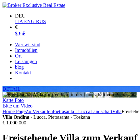
DEU
ITA
ENG
RUS
€
$
£
₽
Wer wir sind
Immobilien
Ort
Leistungen
blog
Kontakt
DETAIL
Karte
Foto
Bitte um Video
Home Page
Zu Verkaufen
Pietrasanta - Lucca
Landschaft
Villa
Freistehe
Villa Ondina
- Lucca, Pietrasanta - Toskana
€ 1.000.000
Freistehende Villa zum Verkauf 