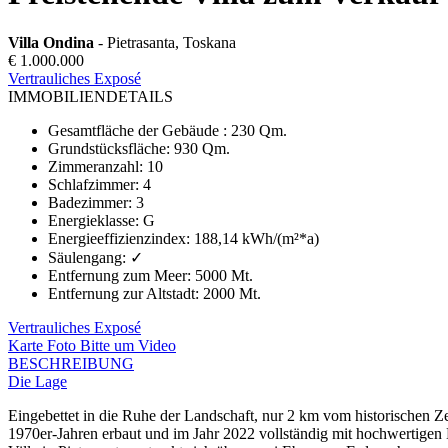
Villa Ondina
- Pietrasanta, Toskana
€ 1.000.000
Vertrauliches Exposé
IMMOBILIENDETAILS
Gesamtfläche der Gebäude
:
230 Qm.
Grundstücksfläche
:
930 Qm.
Zimmeranzahl
:
10
Schlafzimmer
:
4
Badezimmer
:
3
Energieklasse
:
G
Energieeffizienzindex
:
188,14 kWh/(m²*a)
Säulengang
:
✓
Entfernung zum Meer
:
5000 Mt.
Entfernung zur Altstadt
:
2000 Mt.
Vertrauliches Exposé
Karte
Foto
Bitte um Video
BESCHREIBUNG
Die Lage
Eingebettet in die Ruhe der Landschaft, nur 2 km vom historischen Ze
1970er-Jahren erbaut und im Jahr 2022 vollständig mit hochwertigen 