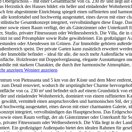
und Obergeschoss – mit einer Gesamtfläche von ca. 230 m² und liegt au
 Herzstück des Hauses bildet: ein heller und einladender Wohnbereich
sch fein abgestimmte Einrichtung spiegelt einen raffinierten und harm
alle komfortabel und hochwertig ausgestattet, eines davon mit einer ch
stilistische Gesamtkonzept integriert, vervollständigen diese Etage. D
zimmer sowie einen Raum verfügt, der als Gästezimmer oder Unterkunft f
er, Studio, privater Fitnessraum oder Wellnessbereich.
Die Villa, die in
zt ist und Privatsphäre sowie Ruhe gewährleistet. Ein großzügiger Au
esestunden oder Abendessen im Grünen. Zur Immobilie gehören außerdem 
ßenbereich speist. Der private Garten kann zusätzlich erweitert werde
t der Immobilie befindet – ideal für alle, die noch mehr Außenfläche wü
fläche. Holzfenster mit Doppelverglasung, elegante Ausstattungen und 
mobilie mit starkem Charakter, die durch ihre harmonische Atmosphäre
hr anzeigen
Weniger anzeigen
entrum von Pietrasanta und 5 km von der Küste und dem Meer entfernt, 
 zum Detail renoviert, wodurch ihr ursprünglicher Charme hervorgehobe
tfläche von ca. 230 m² und befindet sich auf einem Grundstück von 
eller und einladender Wohnbereich, dominiert von einem raffinierten K
 gewählt, vermittelt einen anspruchsvollen und harmonischen Stil, de
nd hochwertig ausgestattet, eines davon mit einer charmanten Galerie, 
mtkonzept integriert, vervollständigen das Hauptgeschoss. Das Erdgescho
er sowie einen Raum verfügt, der als Gästezimmer oder Unterkunft für 
ro, privater Fitnessraum oder Wellnessbereich.
Die Villa liegt in der Lan
ert. Ein großzügiger Außenpatio bietet den idealen Rahmen für gesell