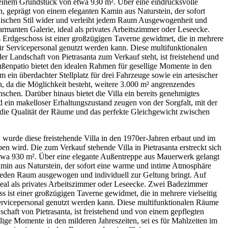
f einem Grundstück von etwa 930 m². Über eine eindrucksvolle
, geprägt von einem eleganten Kamin aus Naturstein, der sofort
onischen Stil wider und verleiht jedem Raum Ausgewogenheit und
armanten Galerie, ideal als privates Arbeitszimmer oder Leseecke.
as Erdgeschoss ist einer großzügigen Taverne gewidmet, die in mehrere
ür Servicepersonal genutzt werden kann. Diese multifunktionalen
 der Landschaft von Pietrasanta zum Verkauf steht, ist freistehend und
ßenpatio bietet den idealen Rahmen für gesellige Momente in den
ein überdachter Stellplatz für drei Fahrzeuge sowie ein artesischer
n, da die Möglichkeit besteht, weitere 3.000 m² angrenzendes
nschen. Darüber hinaus bietet die Villa ein bereits genehmigtes
ein makelloser Erhaltungszustand zeugen von der Sorgfalt, mit der
, die Qualität der Räume und das perfekte Gleichgewicht zwischen
wurde diese freistehende Villa in den 1970er-Jahren erbaut und im
n wird. Die zum Verkauf stehende Villa in Pietrasanta erstreckt sich
etwa 930 m². Über eine elegante Außentreppe aus Mauerwerk gelangt
amin aus Naturstein, der sofort eine warme und intime Atmosphäre
r jeden Raum ausgewogen und individuell zur Geltung bringt. Auf
ideal als privates Arbeitszimmer oder Leseecke. Zwei Badezimmer
ss ist einer großzügigen Taverne gewidmet, die in mehrere vielseitig
Servicepersonal genutzt werden kann. Diese multifunktionalen Räume
dschaft von Pietrasanta, ist freistehend und von einem gepflegten
ige Momente in den milderen Jahreszeiten, sei es für Mahlzeiten im