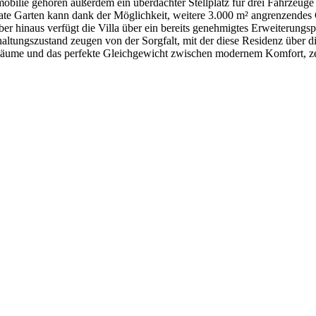
lie gehören außerdem ein überdachter Stellplatz für drei Fahrzeuge so
te Garten kann dank der Möglichkeit, weitere 3.000 m² angrenzendes G
er hinaus verfügt die Villa über ein bereits genehmigtes Erweiterung
altungszustand zeugen von der Sorgfalt, mit der diese Residenz über di
 Räume und das perfekte Gleichgewicht zwischen modernem Komfort, zeit