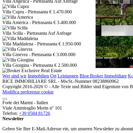
Villa Angelica
- Pietrasanta
Auf Anfrage
Villa Cupra
- Pietrasanta
€ 1.470.000
Villa America
- Pietrasanta
€ 3.400.000
Villa Scilla
- Pietrasanta
Auf Anfrage
Villa Maddalena
- Pietrasanta
€ 1.950.000
Villa Ginevra
- Pietrasanta
€ 3.000.000
Villa Giorgina
- Pietrasanta
€ 2.500.000
Wer sind wir
Immobilien
Ort
Leistungen
Blog Broker Immobiliare
Ko
BICE IMMOBILIARE SRL - MwSt.-Nummer 08238860962
Copyright 2016-2026 © - Alle Texte und Bilder sind Eigentum von Bic
Modifica preferenze cookie
Forte dei Marmi - Italien
Viale Ammiraglio Morin n° 101
Telefon:
+39 0584 81726
Newsletter
Geben Sie Ihre E-Mail-Adresse ein, um unseren Newsletter zu abonni