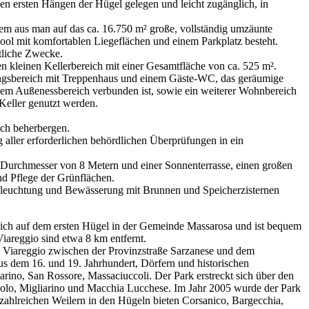
n ersten Hängen der Hügel gelegen und leicht zugänglich, in
dem aus man auf das ca. 16.750 m² große, vollständig umzäunte
ol mit komfortablen Liegeflächen und einem Parkplatz besteht.
tliche Zwecke.
n kleinen Kellerbereich mit einer Gesamtfläche von ca. 525 m².
ngangsbereich mit Treppenhaus und einem Gäste-WC, das geräumige
dem Außenessbereich verbunden ist, sowie ein weiterer Wohnbereich
Keller genutzt werden.
ich beherbergen.
aller erforderlichen behördlichen Überprüfungen in ein
Durchmesser von 8 Metern und einer Sonnenterrasse, einen großen
nd Pflege der Grünflächen.
eleuchtung und Bewässerung mit Brunnen und Speicherzisternen
sich auf dem ersten Hügel in der Gemeinde Massarosa und ist bequem
iareggio sind etwa 8 km entfernt.
von Viareggio zwischen der Provinzstraße Sarzanese und dem
us dem 16. und 19. Jahrhundert, Dörfern und historischen
rino, San Rossore, Massaciuccoli. Der Park erstreckt sich über den
olo, Migliarino und Macchia Lucchese. Im Jahr 2005 wurde der Park
ahlreichen Weilern in den Hügeln bieten Corsanico, Bargecchia,