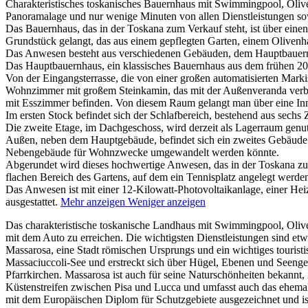
Charakteristisches toskanisches Bauernhaus mit Swimmingpool, Olive
Panoramalage und nur wenige Minuten von allen Dienstleistungen sow
Das Bauernhaus, das in der Toskana zum Verkauf steht, ist über eine
Grundstück gelangt, das aus einem gepflegten Garten, einem Olivenh
Das Anwesen besteht aus verschiedenen Gebäuden, dem Hauptbauern
Das Hauptbauernhaus, ein klassisches Bauernhaus aus dem frühen 20. 
Von der Eingangsterrasse, die von einer großen automatisierten Mar
Wohnzimmer mit großem Steinkamin, das mit der Außenveranda verbund
mit Esszimmer befinden. Von diesem Raum gelangt man über eine Inne
Im ersten Stock befindet sich der Schlafbereich, bestehend aus sec
Die zweite Etage, im Dachgeschoss, wird derzeit als Lagerraum genut
Außen, neben dem Hauptgebäude, befindet sich ein zweites Gebäude v
Nebengebäude für Wohnzwecke umgewandelt werden könnte.
Abgerundet wird dieses hochwertige Anwesen, das in der Toskana zu
flachen Bereich des Gartens, auf dem ein Tennisplatz angelegt werde
Das Anwesen ist mit einer 12-Kilowatt-Photovoltaikanlage, einer 
ausgestattet.
Mehr anzeigen
Weniger anzeigen
Das charakteristische toskanische Landhaus mit Swimmingpool, Olive
mit dem Auto zu erreichen. Die wichtigsten Dienstleistungen sind et
Massarosa, eine Stadt römischen Ursprungs und ein wichtiges touristi
Massaciuccoli-See und erstreckt sich über Hügel, Ebenen und Seengeb
Pfarrkirchen. Massarosa ist auch für seine Naturschönheiten bekannt
Küstenstreifen zwischen Pisa und Lucca und umfasst auch das ehema
mit dem Europäischen Diplom für Schutzgebiete ausgezeichnet und is