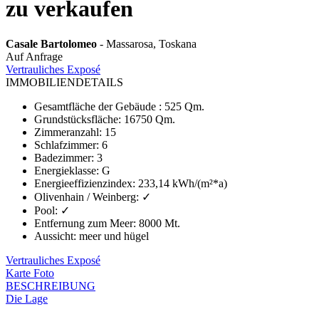
zu verkaufen
Casale Bartolomeo
- Massarosa, Toskana
Auf Anfrage
Vertrauliches Exposé
IMMOBILIENDETAILS
Gesamtfläche der Gebäude
:
525 Qm.
Grundstücksfläche
:
16750 Qm.
Zimmeranzahl
:
15
Schlafzimmer
:
6
Badezimmer
:
3
Energieklasse
:
G
Energieeffizienzindex
:
233,14 kWh/(m²*a)
Olivenhain / Weinberg
:
✓
Pool
:
✓
Entfernung zum Meer
:
8000 Mt.
Aussicht
:
meer und hügel
Vertrauliches Exposé
Karte
Foto
BESCHREIBUNG
Die Lage