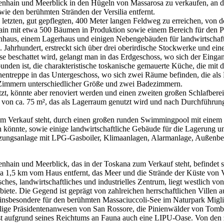
nhain und Meerblick in den Hügeln von Massarosa zu verkaufen, an de
ie den berühmten Stränden der Versilia entfernt.
n letzten, gut gepflegten, 400 Meter langen Feldweg zu erreichen, von 
ain mit etwa 500 Bäumen in Produktion sowie einem Bereich für den Po
haus, einem Lagerhaus und einigen Nebengebäuden für landwirtschaf
Jahrhundert, erstreckt sich über drei oberirdische Stockwerke und eine
kise beschattet wird, gelangt man in das Erdgeschoss, wo sich der Ei
en ist, die charakteristische toskanische gemauerte Küche, die mit 
ntreppe in das Untergeschoss, wo sich zwei Räume befinden, die als 
hs Zimmern unterschiedlicher Größe und zwei Badezimmern.
zt, könnte aber renoviert werden und einen zweiten großen Schlafbere
on ca. 75 m², das als Lagerraum genutzt wird und nach Durchführung 
m Verkauf steht, durch einen großen runden Swimmingpool mit einem 
n könnte, sowie einige landwirtschaftliche Gebäude für die Lagerung u
Heizungsanlage mit LPG-Gasboiler, Klimaanlagen, Alarmanlage, Außenb
nhain und Meerblick, das in der Toskana zum Verkauf steht, befindet 
wa 1,5 km vom Haus entfernt, das Meer und die Strände der Küste von V
sches, landwirtschaftliches und industrielles Zentrum, liegt westlich 
iete. Die Gegend ist geprägt von zahlreichen herrschaftlichen Villen a
, insbesondere für den berühmten Massaciuccoli-See im Naturpark Miglia
lige Präsidentenanwesen von San Rossore, die Pinienwälder von Tomb
t aufgrund seines Reichtums an Fauna auch eine LIPU-Oase. Von den z