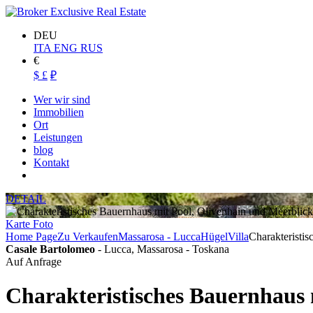
DEU
ITA
ENG
RUS
€
$
£
₽
Wer wir sind
Immobilien
Ort
Leistungen
blog
Kontakt
DETAIL
Karte
Foto
Home Page
Zu Verkaufen
Massarosa - Lucca
Hügel
Villa
Charakteristi
Casale Bartolomeo
- Lucca, Massarosa - Toskana
Auf Anfrage
Charakteristisches Bauernhaus 