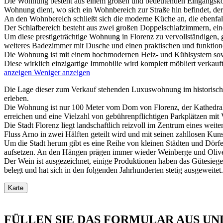
Die Wohnung besteht aus einem großen und bedeutenden Eingangskorr
Wohnung dient, wo sich ein Wohnbereich zur Straße hin befindet, de
An den Wohnbereich schließt sich die moderne Küche an, die ebenfall
Der Schlafbereich besteht aus zwei großen Doppelschlafzimmern, ein
Um diese prestigeträchtige Wohnung in Florenz zu vervollständigen, 
weiteres Badezimmer mit Dusche und einen praktischen und funktio
Die Wohnung ist mit einem hochmodernen Heiz- und Kühlsystem sowie
Diese wirklich einzigartige Immobilie wird komplett möbliert verkauf
anzeigen
Weniger anzeigen
Die Lage dieser zum Verkauf stehenden Luxuswohnung im historischen Z
erleben.
Die Wohnung ist nur 100 Meter vom Dom von Florenz, der Kathedrale S
erreichen und eine Vielzahl von gebührenpflichtigen Parkplätzen mit
Die Stadt Florenz liegt landschaftlich reizvoll im Zentrum eines wei
Fluss Arno in zwei Hälften geteilt wird und mit seinen zahllosen Ku
Um die Stadt herum gibt es eine Reihe von kleinen Städten und Dörfer
aufsetzen. An den Hängen prägen immer wieder Weinberge und Olivenh
Der Wein ist ausgezeichnet, einige Produktionen haben das Gütesiegel 
belegt und hat sich in den folgenden Jahrhunderten stetig ausgeweitet.
Karte
FÜLLEN SIE DAS FORMULAR AUS UN