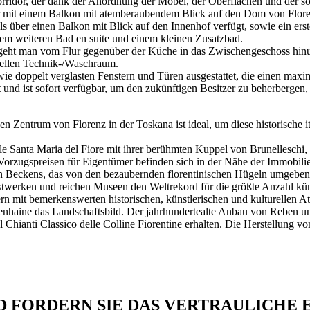
idor, der dank der Anordnung der Möbel, der Oberflächen und der sor
r mit einem Balkon mit atemberaubendem Blick auf den Dom von Florenz
s über einen Balkon mit Blick auf den Innenhof verfügt, sowie ein er
em weiteren Bad en suite und einem kleinen Zusatzbad.
geht man vom Flur gegenüber der Küche in das Zwischengeschoss hinunte
nellen Technik-/Waschraum.
 doppelt verglasten Fenstern und Türen ausgestattet, die einen maxi
t und ist sofort verfügbar, um den zukünftigen Besitzer zu beherbergen
entrum von Florenz in der Toskana ist ideal, um diese historische ital
anta Maria del Fiore mit ihrer berühmten Kuppel von Brunelleschi, en
 Vorzugspreisen für Eigentümer befinden sich in der Nähe der Immobilie
ten Beckens, das von den bezaubernden florentinischen Hügeln umgeben i
nstwerken und reichen Museen den Weltrekord für die größte Anzahl kü
n mit bemerkenswerten historischen, künstlerischen und kulturellen At
aine das Landschaftsbild. Der jahrhundertealte Anbau von Reben und O
Chianti Classico delle Colline Fiorentine erhalten. Die Herstellung von
D FORDERN SIE DAS VERTRAULICHE 