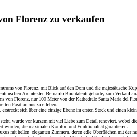
on Florenz zu verkaufen
 Zentrums von Florenz, mit Blick auf den Dom und die majestätische Ku
rentinischen Architekten Bernardo Buontalenti gehörte, zum Verkauf an
s von Florenz, nur 100 Meter von der Kathedrale Santa Maria del Fiore
ierten Position aus zu erleben.
t, erstreckt sich über eine einzige Ebene im ersten Stock und einen kl
eht, wurde vor kurzem mit viel Liebe zum Detail renoviert, wobei die
t wurden, die maximalen Komfort und Funktionalität garantieren.
uxus mit hellen, eleganten Zimmern, deren edle Oberflächen mit der raf