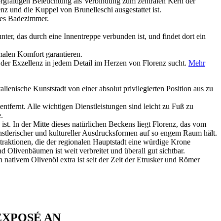
gfältigen Beleuchtung als Verbindung zum zentralen Kern der
 und die Kuppel von Brunelleschi ausgestattet ist.
stes Badezimmer.
r, das durch eine Innentreppe verbunden ist, und findet dort ein
malen Komfort garantieren.
, der Exzellenz in jedem Detail im Herzen von Florenz sucht.
Mehr
ienische Kunststadt von einer absolut privilegierten Position aus zu
tfernt. Alle wichtigen Dienstleistungen sind leicht zu Fuß zu
.
st. In der Mitte dieses natürlichen Beckens liegt Florenz, das vom
nstlerischer und kultureller Ausdrucksformen auf so engem Raum hält.
traktionen, die der regionalen Hauptstadt eine würdige Krone
livenbäumen ist weit verbreitet und überall gut sichtbar.
 nativem Olivenöl extra ist seit der Zeit der Etrusker und Römer
EXPOSÉ AN