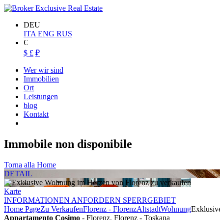
DEU
ITA
ENG
RUS
€
$
£
₽
Wer wir sind
Immobilien
Ort
Leistungen
blog
Kontakt
Immobile non disponibile
Torna alla Home
DETAIL
Karte
INFORMATIONEN ANFORDERN SPERRGEBIET
Home Page
Zu Verkaufen
Florenz - Florenz
Altstadt
Wohnung
Exklusiv
Appartamento Cosimo
- Florenz, Florenz - Toskana