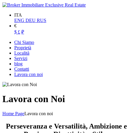
ITA
ENG
DEU
RUS
€
$
£
₽
Chi Siamo
Proprietà
Località
Servizi
blog
Contatti
Lavora con noi
Lavora con Noi
Home Page
Lavora con noi
Perseveranza e Versatilità, Ambizione e