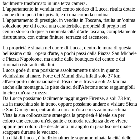
facilmente trasformato in una terza camera.
L’appartamento in vendita nel centro storico di Lucca, risulta dotato
anche di tre posti bici privati, e di una comoda cantina.
L’appartamento di prestigio, in vendita in Toscana, risulta un’ottima
soluzione per chi cerca una caratteristica proprietà di pregio nel
centro storico di questa rinomata città d’arte toscana, completamente
ristrutturato, con ottime finiture, terrazza ed ascensore.
La proprietà è situata nel cuore di Lucca, dentro le mura di questa
bellissima città - opera d'arte, a pochi passi dalla Piazza San Michele
e Piazza Napoleone, ma anche dalle boutiques del centro e dai
rinomati ristoranti cittadini.
Lucca gode di una posizione assolutamente unica in quanto
vicinissima al mare, Forte dei Marmi dista infatti solo 37 km,
all'aeroporto internazionale di Pisa che si trova a soli 23 km ma
anche alla montagna, le piste da sci dell'Abetone sono raggiungibili
in circa un'ora e mezza.
Da Lucca possiamo facilmente raggiungere Firenze, a soli 73 km,
sia in macchina sia in treno, oppure possiamo andare a visitare Siena
e San Gimignano, entrambi a circa un'ora e mezza in macchina.
Vista la sua collocazione strategica la proprietà è ideale sia per
coloro che cercano un'elegante e comoda residenza dove vivere
oppure per coloro che desiderano un'angolo di paradiso nel quale
scappare durante le vacanze.
La città di Lucca, è tradizionalmente soprannominata la città delle