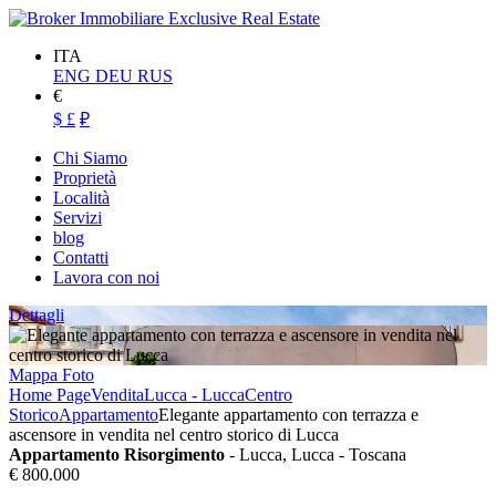
ITA
ENG
DEU
RUS
€
$
£
₽
Chi Siamo
Proprietà
Località
Servizi
blog
Contatti
Lavora con noi
Dettagli
Mappa
Foto
Home Page
Vendita
Lucca - Lucca
Centro
Storico
Appartamento
Elegante appartamento con terrazza e
ascensore in vendita nel centro storico di Lucca
Appartamento Risorgimento
- Lucca, Lucca - Toscana
€ 800.000