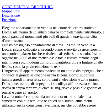
CONFIDENTIAL BROCHURE
Mappa
Foto
Descrizione
Posizione
Elegante appartamento in vendita nel cuore del centro storico di
Lucca, all'interno di un antico palazzo completamente ristrutturato, a
pochi passi dai monumenti più belli di questa meravigliosa città
d’arte toscana.
Questo prestigioso appartamento di circa 120 mq, in vendita a
Lucca, risulta collocato al secondo piano e servito da ascensore, in
uno storico palazzo lucchese risalente al sedicesimo secolo, è stato
oggetto nel 2005 di una meticolosa e totale ristrutturazione degli
interni con i più moderni confort impiantistici, oltre a finiture di alto
livello, come la pavimentazione in teak.
L’ingresso all’appartamento avviene in un ampio disimpegno, che ci
conduce al grande salone che ospita la zona giorno, suddivisa
tramite arredi in area relax con divani e televisione e zona pranzo.
Dal salone, tramite disimpegno ci si collega all’attrezzata cucina,
dotata di ampia terrazza di circa 16 mq, dove è possibile godere di
pranzi e cene all’aperto.
La zona notte è composta da una camera matrimoniale, una
cameretta con due letti, due bagni ed uno studio, attualmente
utilizzato anche come zona lavanderia, ma che potrebbe essere