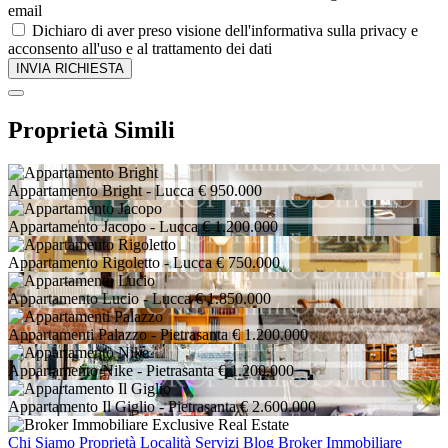
email
Dichiaro di aver preso visione dell'informativa sulla privacy e
acconsento all'uso e al trattamento dei dati
Proprietà Simili
Appartamento Bright
- Lucca
€ 950.000
Appartamento Jacopo
- Lucca
€ 1.200.000
Appartamento Rigoletto
- Lucca
€ 750.000
Appartamento Lucio
- Lucca
€ 1.850.000
Appartamenti Palazzo
- Pietrasanta
€ 1.200.000
Appartamento Nike
- Pietrasanta
€ 1.200.000
Appartamento Il Giglio
- Pietrasanta
€ 2.600.000
Chi Siamo
Proprietà
Località
Servizi
Blog Broker Immobiliare