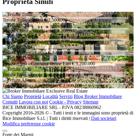
Proprietà Simili
Tenuta Tullia
- Palaia
€ 2.500.000
Tenuta Claire
- Vecchiano
€ 2.200.000
Tenuta Ginestra
- Palaia
€ 4.800.000
Tenuta Malbec
- Lucca
€ 2.450.000
Tenuta Alma
- Casciana Terme Lari
€ 3.200.000
Tenuta Ilaria
- Lucca
Trattativa Riservata
Tenuta Allegra
- San Miniato
€ 2.900.000
Chi Siamo
Proprietà
Località
Servizi
Blog Broker Immobiliare
Contatti
Lavora con noi
Cookie - Privacy
Sitemap
BICE IMMOBILIARE SRL - P.IVA 08238860962
Copyright 2016-2026 ©️ - Tutti i testi e le immagini sono proprietà di
Bice Immobiliare S.r.l. | Tutti i diritti riservati |
Dati societari
Modifica preferenze cookie
Forte dei Marmi