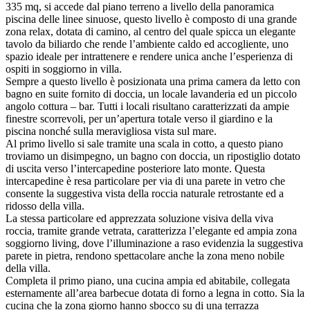
335 mq, si accede dal piano terreno a livello della panoramica
piscina delle linee sinuose, questo livello è composto di una grande
zona relax, dotata di camino, al centro del quale spicca un elegante
tavolo da biliardo che rende l’ambiente caldo ed accogliente, uno
spazio ideale per intrattenere e rendere unica anche l’esperienza di
ospiti in soggiorno in villa.
Sempre a questo livello è posizionata una prima camera da letto con
bagno en suite fornito di doccia,
un locale lavanderia ed un piccolo
angolo cottura – bar. Tutti i locali risultano caratterizzati da ampie
finestre scorrevoli, per un’apertura totale verso il giardino e la
piscina nonché sulla meravigliosa vista sul mare.
Al primo livello si sale tramite una scala in cotto, a questo piano
troviamo un disimpegno, un bagno con doccia, un ripostiglio dotato
di uscita verso l’intercapedine posteriore lato monte. Questa
intercapedine è resa particolare per via di una parete in vetro che
consente la suggestiva vista della roccia naturale retrostante ed a
ridosso della villa.
La stessa particolare ed apprezzata soluzione visiva della viva
roccia, tramite grande vetrata, caratterizza l’elegante ed ampia zona
soggiorno living, dove l’illuminazione a raso evidenzia la suggestiva
parete in pietra, rendono spettacolare anche la zona meno nobile
della villa.
Completa il primo piano, una cucina ampia ed abitabile, collegata
esternamente all’area barbecue dotata di forno a legna in cotto. Sia la
cucina che la zona giorno hanno sbocco su di una terrazza