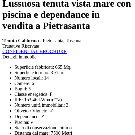
Lussuosa tenuta vista mare con
piscina e dependance in
vendita a Pietrasanta
Tenuta California
- Pietrasanta, Toscana
Trattativa Riservata
CONFIDENTIAL BROCHURE
Dettagli immobile
Superficie fabbricati
:
665 Mq.
Superficie terreno
:
3 Ettari
Numero locali
:
14
Camere
:
6
Bagni
:
5
Classe energetica
:
F
IPE
:
153,46 kWh/(m²*a)
Numero unità immobiliari
:
3
Oliveto / Vigneto
:
✓
Dependance
:
✓
Piscina
:
✓
Stato di conservazione
:
ottimo
Distanza dal mare
:
7500 Metri