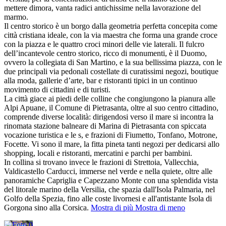
mettere dimora, vanta radici antichissime nella lavorazione del
marmo.
Il centro storico è un borgo dalla geometria perfetta concepita come
città cristiana ideale, con la via maestra che forma una grande croce
con la piazza e le quattro croci minori delle vie laterali. Il fulcro
dell’incantevole centro storico, ricco di monumenti, è il Duomo,
ovvero la collegiata di San Martino, e la sua bellissima piazza, con le
due principali via pedonali costellate di curatissimi negozi, boutique
alla moda, gallerie d’arte, bar e ristoranti tipici in un continuo
movimento di cittadini e di turisti.
La città giace ai piedi delle colline che congiungono la pianura alle
Alpi Apuane, il Comune di Pietrasanta, oltre al suo centro cittadino,
comprende diverse località: dirigendosi verso il mare si incontra la
rinomata stazione balneare di Marina di Pietrasanta con spiccata
vocazione turistica e le s,
e frazioni di Fiumetto, Tonfano, Motrone,
Focette. Vi sono il mare, la fitta pineta tanti negozi per dedicarsi allo
shopping, locali e ristoranti, mercatini e parchi per bambini.
In collina si trovano invece le frazioni di Strettoia, Vallecchia,
Valdicastello Carducci, immerse nel verde e nella quiete, oltre alle
panoramiche Capriglia e Capezzano Monte con una splendida vista
del litorale marino della Versilia, che spazia dall'Isola Palmaria, nel
Golfo della Spezia, fino alle coste livornesi e all'antistante Isola di
Gorgona sino alla Corsica.
Mostra di più
Mostra di meno