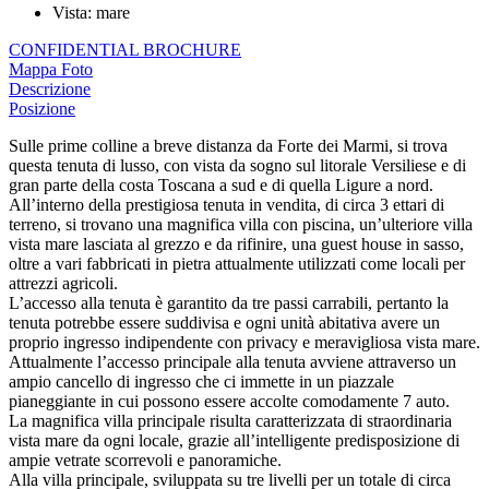
Vista
:
mare
CONFIDENTIAL BROCHURE
Mappa
Foto
Descrizione
Posizione
Sulle prime colline a breve distanza da Forte dei Marmi, si trova
questa tenuta di lusso, con vista da sogno sul litorale Versiliese e di
gran parte della costa Toscana a sud e di quella Ligure a nord.
All’interno della prestigiosa tenuta in vendita, di circa 3 ettari di
terreno, si trovano una magnifica villa con piscina, un’ulteriore villa
vista mare lasciata al grezzo e da rifinire, una guest house in sasso,
oltre a vari fabbricati in pietra attualmente utilizzati come locali per
attrezzi agricoli.
L’accesso alla tenuta è garantito da tre passi carrabili, pertanto la
tenuta potrebbe essere suddivisa e ogni unità abitativa avere un
proprio ingresso indipendente con privacy e meravigliosa vista mare.
Attualmente l’accesso principale alla tenuta avviene attraverso un
ampio cancello di ingresso che ci immette in un piazzale
pianeggiante in cui possono essere accolte comodamente 7 auto.
La magnifica villa principale risulta caratterizzata di straordinaria
vista mare da ogni locale, grazie all’intelligente predisposizione di
ampie vetrate scorrevoli e panoramiche.
Alla villa principale, sviluppata su tre livelli per un totale di circa