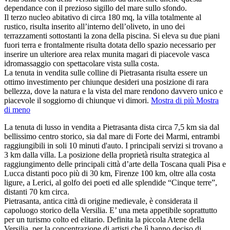
dependance con il prezioso sigillo del mare sullo sfondo.
Il terzo nucleo abitativo di circa 180 mq, la villa totalmente al
rustico, risulta inserito all’interno dell’oliveto, in uno dei
terrazzamenti sottostanti la zona della piscina. Si eleva su due piani
fuori terra e frontalmente risulta dotata dello spazio necessario per
inserire un ulteriore area relax munita magari di piacevole vasca
idromassaggio con spettacolare vista sulla costa.
La tenuta in vendita sulle colline di Pietrasanta risulta essere un
ottimo investimento per chiunque desideri una posizione di rara
bellezza, dove la natura e la vista del mare rendono davvero unico e
piacevole il soggiorno di chiunque vi dimori.
Mostra di più
Mostra
di meno
La tenuta di lusso in vendita a Pietrasanta dista circa 7,5 km sia dal
bellissimo centro storico, sia dal mare di Forte dei Marmi, entrambi
raggiungibili in soli 10 minuti d'auto. I principali servizi si trovano a
3 km dalla villa. La posizione della proprietà risulta strategica al
raggiungimento delle principali città d’arte della Toscana quali Pisa e
Lucca distanti poco più di 30 km, Firenze 100 km, oltre alla costa
ligure, a Lerici, al golfo dei poeti ed alle splendide “Cinque terre”,
distanti 70 km circa.
Pietrasanta, antica città di origine medievale, è considerata il
capoluogo storico della Versilia. E’ una meta appetibile soprattutto
per un turismo colto ed elitario. Definita la piccola Atene della
Versilia, per la concentrazione di artisti che lì hanno deciso di