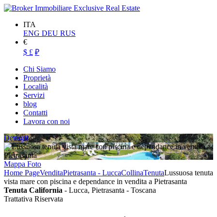
ITA
ENG
DEU
RUS
€
$
£
₽
Chi Siamo
Proprietà
Località
Servizi
blog
Contatti
Lavora con noi
Dettagli
Mappa
Foto
Home Page
Vendita
Pietrasanta - Lucca
Collina
Tenuta
Lussuosa tenuta
vista mare con piscina e dependance in vendita a Pietrasanta
Tenuta California
- Lucca, Pietrasanta - Toscana
Trattativa Riservata