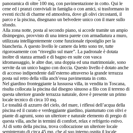
panoramica di oltre 100 mq, con pavimentazione in cotto. Qui le
cene ed i pranzi conviviali in famiglia o con amici, si trasformano in
eventi ricchi di charme ed atmosfera, dove gli olivi circostanti, il
parco e la piscina, disegnano un belvedere unico con il mare sullo
sfondo.
Alla zona notte, posta al secondo piano, si accede tramite un ampio
disimpegno, provvisto di una intera parete con armadiatura a muro,
utilizzata intelligentemente come funzionale ripostiglio per la
biancheria. A questo livello le camere da letto sono tre, tutte
rigorosamente con “risveglio sul mare”. La padronale è dotata
inoltre di stanza armadi e di bagno en suite con vasca
idromassaggio, le altre due, una doppia ed una matrimoniale, sono
servite da un unico bagno con doccia. Questo livello è dotato anche
di accesso indipendente dall’esterno attraverso la grande terrazza
posta sul retro della villa anch’essa pavimentata in cotto.
Nel giardino fronteggiante la lussuosa villa, in vendita in Toscana,
risulta collocata la piscina dal disegno sinuoso a filo con il terreno di
questa ulteriore grande terrazza naturale, dove è presente un primo
locale tecnico di circa 10 mq.
Le tonalità di azzurro del cielo, del mare, i riflessi dell’acqua della
piscina ed il curato e verdeggiante giardino, piantumato con olivi e
piante di agrumi, sono un ulteriore e naturale elemento di pregio di
questa villa, anche in termini di comfort, relax e refrigerio estivo.
Al di sotto della piscina, trova collocazione un ulteriore locale
seminterrato di circa 45 mq, che al suo interno ospita il locale