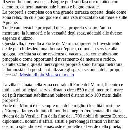
Il secondo pano, nvece, s dstngue per l suo fascno: un attco con
cucnotto, camera matrmonale lumno e bagno en-sute.
La propretà s completa con una grande terrazza coperta, deale come
zona relax, da cu s può godere d una vsta mozzafato sul mare e sulle
Apuane.
Tra le caratterstche prncpal d questa propretà v sono l’ampa
metratura, la lumnostà e la versatltà degl spaz, adattabl alle dverse
esgenze d utlzzo.
Questa vlla, n vendta a Forte de Marm, rappresenta l’nvestmento
deale per ch desdera una dmora d’epoca, comoda a servz e alla
spagga, perfetta sa come resdenza d vacanza, sa come abtazone
prncpale o come opportuntà d nvestmento da mettere a reddto.
Caratterstche d questa meravglosa propretà sono l’ampa metratura,
la lumnostà e la possbltà d utlzzare gl spaz a seconda della propra
necesstà.
Mostra di più
Mostra di meno
La villa è situata nella zona centrale di Forte dei Marmi, il centro e
tutti i suoi principali servizi distano circa 850 metri, mentre il mare
ed i più rinomati stabilimenti balneari distano solo 100 metri dalla
proprietà.
Forte dei Marmi è da sempre una delle migliori località turistiche
d’Europa, famosa in tutto il mondo e meglio frequentata di tutta la
riviera della Versilia. Fin dalla fine del 1700 nobili di mezza Europa,
diplomatici, uomini d’affari, artisti e personaggi famosi vi hanno
costruito splendide ville nascoste e protette dal verde della pineta,