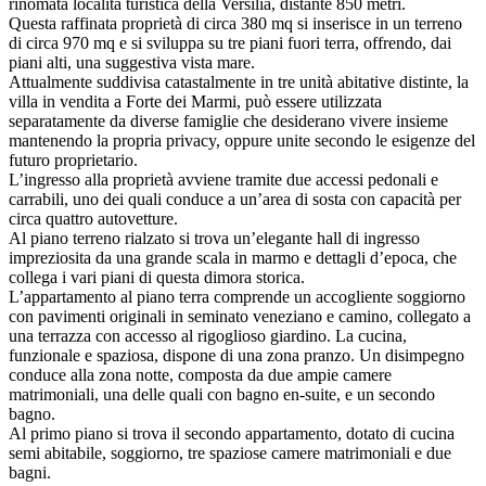
rinomata località turistica della Versilia, distante 850 metri.
Questa raffinata proprietà di circa 380 mq si inserisce in un terreno
di circa 970 mq e si sviluppa su tre piani fuori terra, offrendo, dai
piani alti, una suggestiva vista mare.
Attualmente suddivisa catastalmente in tre unità abitative distinte, la
villa in vendita a Forte dei Marmi, può essere utilizzata
separatamente da diverse famiglie che desiderano vivere insieme
mantenendo la propria privacy, oppure unite secondo le esigenze del
futuro proprietario.
L’ingresso alla proprietà avviene tramite due accessi pedonali e
carrabili, uno dei quali conduce a un’area di sosta con capacità per
circa quattro autovetture.
Al piano terreno rialzato si trova un’elegante hall di ingresso
impreziosita da una grande scala in marmo e dettagli d’epoca, che
collega i vari piani di questa dimora storica.
L’appartamento al piano terra comprende un accogliente soggiorno
con pavimenti originali in seminato veneziano e camino, collegato a
una terrazza con accesso al rigoglioso giardino. La cucina,
funzionale e spaziosa, dispone di una zona pranzo. Un disimpegno
conduce alla zona notte, composta da due ampie camere
matrimoniali, una delle quali con bagno en-suite, e un secondo
bagno.
Al primo piano si trova il secondo appartamento, dotato di cucina
semi abitabile, soggiorno, tre spaziose camere matrimoniali e due
bagni.