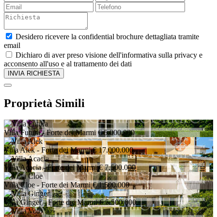
Desidero ricevere la confidential brochure dettagliata tramite
email
Dichiaro di aver preso visione dell'informativa sulla privacy e
acconsento all'uso e al trattamento dei dati
Proprietà Simili
Villa Futura
- Forte dei Marmi
€ 5.000.000
Villa Alek
- Forte dei Marmi
€ 17.000.000
Villa Acacia
- Forte dei Marmi
€ 7.500.000
Villa Cloe
- Forte dei Marmi
€ 1.500.000
Villa Ginger
- Forte dei Marmi
€ 5.500.000