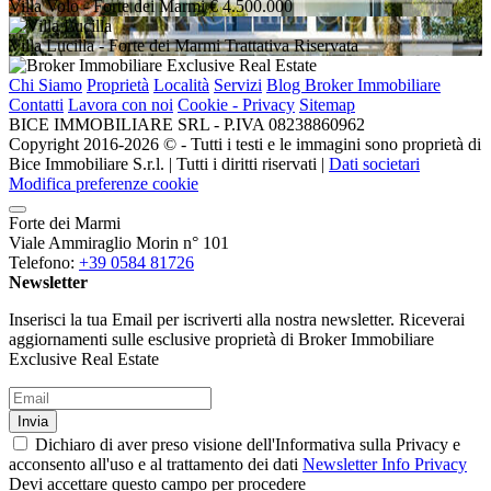
Villa Volo
- Forte dei Marmi
€ 4.500.000
Villa Lucilla
- Forte dei Marmi
Trattativa Riservata
Chi Siamo
Proprietà
Località
Servizi
Blog Broker Immobiliare
Contatti
Lavora con noi
Cookie - Privacy
Sitemap
BICE IMMOBILIARE SRL - P.IVA 08238860962
Copyright 2016-2026 ©️ - Tutti i testi e le immagini sono proprietà di
Bice Immobiliare S.r.l. | Tutti i diritti riservati |
Dati societari
Modifica preferenze cookie
Forte dei Marmi
Viale Ammiraglio Morin n° 101
Telefono:
+39 0584 81726
Newsletter
Inserisci la tua Email per iscriverti alla nostra newsletter. Riceverai
aggiornamenti sulle esclusive proprietà di Broker Immobiliare
Exclusive Real Estate
Invia
Dichiaro di aver preso visione dell'Informativa sulla Privacy e
acconsento all'uso e al trattamento dei dati
Newsletter Info Privacy
Devi accettare questo campo per procedere