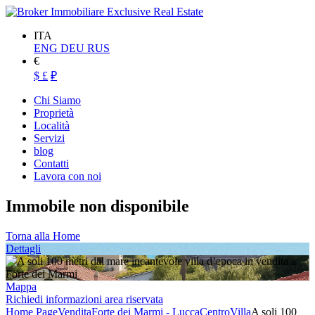
ITA
ENG
DEU
RUS
€
$
£
₽
Chi Siamo
Proprietà
Località
Servizi
blog
Contatti
Lavora con noi
Immobile non disponibile
Torna alla Home
Dettagli
Mappa
Richiedi informazioni area riservata
Home Page
Vendita
Forte dei Marmi - Lucca
Centro
Villa
A soli 100