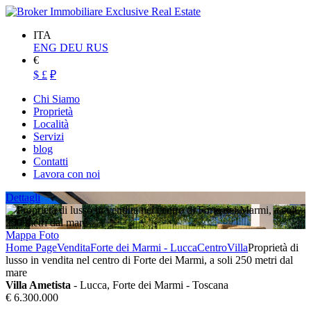
ITA
ENG
DEU
RUS
€
$
£
₽
Chi Siamo
Proprietà
Località
Servizi
blog
Contatti
Lavora con noi
Dettagli
Mappa
Foto
Home Page
Vendita
Forte dei Marmi - Lucca
Centro
Villa
Proprietà di
lusso in vendita nel centro di Forte dei Marmi, a soli 250 metri dal
mare
Villa Ametista
- Lucca, Forte dei Marmi - Toscana
€ 6.300.000