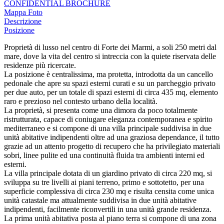
CONFIDENTIAL BROCHURE
Mappa
Foto
Descrizione
Posizione
Proprietà di lusso nel centro di Forte dei Marmi, a soli 250 metri dal
mare, dove la vita del centro si intreccia con la quiete riservata delle
residenze più ricercate.
La posizione è centralissima, ma protetta, introdotta da un cancello
pedonale che apre su spazi esterni curati e su un parcheggio privato
per due auto, per un totale di spazi esterni di circa 435 mq, elemento
raro e prezioso nel contesto urbano della località.
La proprietà, si presenta come una dimora da poco totalmente
ristrutturata, capace di coniugare eleganza contemporanea e spirito
mediterraneo e si compone di una villa principale suddivisa in due
unità abitative indipendenti oltre ad una graziosa dependance, il tutto
grazie ad un attento progetto di recupero che ha privilegiato materiali
sobri, linee pulite ed una continuità fluida tra ambienti interni ed
esterni.
La villa principale dotata di un giardino privato di circa 220 mq, si
sviluppa su tre livelli ai piani terreno, primo e sottotetto, per una
superficie complessiva di circa 230 mq e risulta censita come unica
unità catastale ma attualmente suddivisa in due unità abitative
indipendenti, facilmente riconvertili in una unità grande residenza.
La prima unità abitativa posta al piano terra si compone di una zona