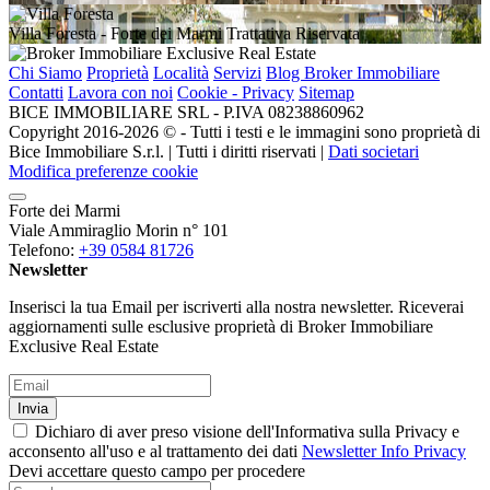
Villa Foresta
- Forte dei Marmi
Trattativa Riservata
Chi Siamo
Proprietà
Località
Servizi
Blog Broker Immobiliare
Contatti
Lavora con noi
Cookie - Privacy
Sitemap
BICE IMMOBILIARE SRL - P.IVA 08238860962
Copyright 2016-2026 ©️ - Tutti i testi e le immagini sono proprietà di
Bice Immobiliare S.r.l. | Tutti i diritti riservati |
Dati societari
Modifica preferenze cookie
Forte dei Marmi
Viale Ammiraglio Morin n° 101
Telefono:
+39 0584 81726
Newsletter
Inserisci la tua Email per iscriverti alla nostra newsletter. Riceverai
aggiornamenti sulle esclusive proprietà di Broker Immobiliare
Exclusive Real Estate
Invia
Dichiaro di aver preso visione dell'Informativa sulla Privacy e
acconsento all'uso e al trattamento dei dati
Newsletter Info Privacy
Devi accettare questo campo per procedere