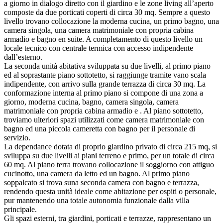
a giorno in dialogo diretto con il giardino e le zone living all’aperto
composte da due porticati coperti di circa 30 mq. Sempre a questo
livello trovano collocazione la moderna cucina, un primo bagno, una
camera singola, una camera matrimoniale con propria cabina
armadio e bagno en suite.
A completamento di questo livello un
locale tecnico con centrale termica con accesso indipendente
dall’esterno.
La seconda unità abitativa sviluppata su due livelli, al primo piano
ed al soprastante piano sottotetto, si raggiunge tramite vano scala
indipendente, con arrivo sulla grande terrazza di circa 30 mq. La
conformazione interna al primo piano si compone di una zona a
giorno, moderna cucina, bagno, camera singola, camera
matrimoniale con propria cabina armadio e . Al piano sottotetto,
troviamo ulteriori spazi utilizzati come camera matrimoniale con
bagno ed una piccola cameretta con bagno per il personale di
servizio.
La dependance dotata di proprio giardino privato di circa 215 mq, si
sviluppa su due livelli ai piani terreno e primo, per un totale di circa
60 mq. Al piano terra trovano collocazione il soggiorno con attiguo
cucinotto, una camera da letto ed un bagno. Al primo piano
soppalcato si trova suna seconda camera con bagno e terrazza,
rendendo questa unità ideale come abitazione per ospiti o personale,
pur mantenendo una totale autonomia funzionale dalla villa
principale.
Gli spazi esterni, tra giardini, porticati e terrazze, rappresentano un