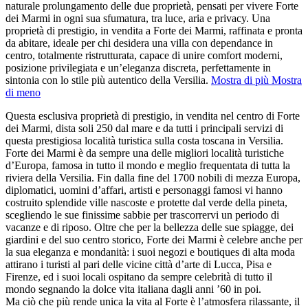
naturale prolungamento delle due proprietà, pensati per vivere Forte
dei Marmi in ogni sua sfumatura, tra luce, aria e privacy. Una
proprietà di prestigio, in vendita a Forte dei Marmi, raffinata e pronta
da abitare, ideale per chi desidera una villa con dependance in
centro, totalmente ristrutturata, capace di unire comfort moderni,
posizione privilegiata e un’eleganza discreta, perfettamente in
sintonia con lo stile più autentico della Versilia.
Mostra di più
Mostra
di meno
Questa esclusiva proprietà di prestigio, in vendita nel centro di Forte
dei Marmi, dista soli 250 dal mare e da tutti i principali servizi di
questa prestigiosa località turistica sulla costa toscana in Versilia.
Forte dei Marmi è da sempre una delle migliori località turistiche
d’Europa, famosa in tutto il mondo e meglio frequentata di tutta la
riviera della Versilia. Fin dalla fine del 1700 nobili di mezza Europa,
diplomatici, uomini d’affari, artisti e personaggi famosi vi hanno
costruito splendide ville nascoste e protette dal verde della pineta,
scegliendo le sue finissime sabbie per trascorrervi un periodo di
vacanze e di riposo. Oltre che per la bellezza delle sue spiagge, dei
giardini e del suo centro storico, Forte dei Marmi è celebre anche per
la sua eleganza e mondanità: i suoi negozi e boutiques di alta moda
attirano i turisti al pari delle vicine città d’arte di Lucca, Pisa e
Firenze, ed i suoi locali ospitano da sempre celebrità di tutto il
mondo segnando la dolce vita italiana dagli anni ’60 in poi.
Ma ciò che più rende unica la vita al Forte è l’atmosfera rilassante, il