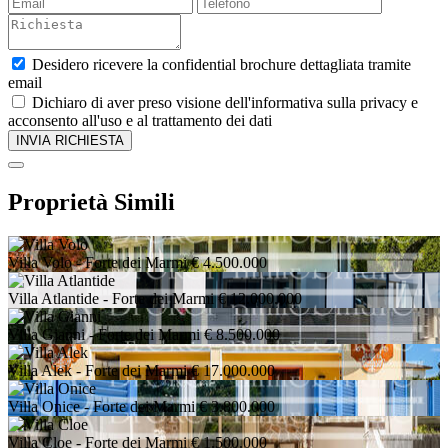
Desidero ricevere la confidential brochure dettagliata tramite
email
Dichiaro di aver preso visione dell'informativa sulla privacy e
acconsento all'uso e al trattamento dei dati
Proprietà Simili
Villa Volo
- Forte dei Marmi
€ 4.500.000
Villa Atlantide
- Forte dei Marmi
€ 12.000.000
Villa Gianni
- Forte dei Marmi
€ 8.500.000
Villa Alek
- Forte dei Marmi
€ 17.000.000
Villa Onice
- Forte dei Marmi
€ 3.800.000
Villa Cloe
- Forte dei Marmi
€ 1.500.000