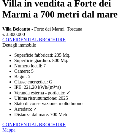
Villa in vendita a Forte dei
Marmi a 700 metri dal mare
Villa Belcanto
- Forte dei Marmi, Toscana
€ 3.800.000
CONFIDENTIAL BROCHURE
Dettagli immobile
Superficie fabbricati
:
235 Mq.
Superficie giardino
:
800 Mq.
Numero locali
:
7
Camere
:
5
Bagni
:
5
Classe energetica
:
G
IPE
:
221,20 kWh/(m²*a)
Veranda esterna - porticato
:
✓
Ultima ristrutturazione
:
2025
Stato di conservazione
:
molto buono
Arredato
:
✓
Distanza dal mare
:
700 Metri
CONFIDENTIAL BROCHURE
Mappa