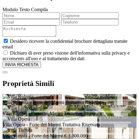
Modulo Testo Compila
Desidero ricevere la confidential brochure dettagliata tramite
email
Dichiaro di aver preso visione dell'informativa sulla privacy e
acconsento all'uso e al trattamento dei dati
Proprietà Simili
Villa Robinia
- Forte dei Marmi
Trattativa Riservata
Villa Lampo
- Forte dei Marmi
Trattativa Riservata
Villa Opera
- Forte dei Marmi
Trattativa Riservata
Villa Tortora
- Forte dei Marmi
€ 3.300.000