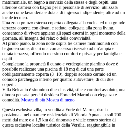
matrimoniale, un bagno a servizio della stessa e degli ospiti, una
ulteriore camera con bagno per il personale di servizio, utilizzata
anche come lavanderia e dotata di ingresso indipendente, oltre ad un
locale tecnico.
Una zona pranzo esterna coperta collegata alla cucina ed una grande
terrazza coperta con divani e sedute, collegata alla zona living,
consentono di vivere appieno gli spazi esterni in ogni momento della
giornata, all’insegna del relax o della convivialità.
Al primo piano, la zona notte ospita tre camere matrimoniali con
bagno en-suite, di cui una con accesso riservato ad un’ampia e
curata terrazza, offrendo massimo comfort e privacy per famiglia e
ospiti.
Completano la proprietà il curato e verdeggiante giardino dove è
possibile realizzare una piscina di 18 mq di cui una parte
obbligatoriamente coperta (8+10), doppio accesso carraio ed un
comodo parcheggio interno per quattro autovetture, di cui due
coperti.
Villa Belcanto è sinonimo di esclusività, stile e comfort assoluto, una
dimora pensata per chi desidera Forte dei Marmi con eleganza e
comodità.
Mostra di più
Mostra di meno
Questa esclusiva villa, in vendita a Forte dei Marmi, risulta
posizionata nel quartiere residenziale di Vittoria Apuana a soli 700
metri dal mare e a 1,5 km dal rinomato e vitale centro storico di
questa esclusiva località turistica della Versilia, raggiungibile in