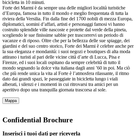
bicicletta in 10 minuti.
Forte dei Marmi è da sempre una delle migliori località turistiche
d’Europa, famosa in tutto il mondo e meglio frequentata di tutta la
riviera della Versilia. Fin dalla fine del 1700 nobili di mezza Europa,
diplomatici, uomini d’affari, artisti e personaggi famosi vi hanno
costruito splendide ville nascoste e protette dal verde della pineta,
scegliendo le sue finissime sabbie per trascorrervi un periodo di
vacanze e di riposo. Oltre che per la bellezza delle sue spiagge, dei
giardini e del suo centro storico, Forte dei Marmi è celebre anche per
la sua eleganza e mondanità: i suoi negozi e boutiques di alta moda
attirano i turisti al pari delle vicine città d’arte di Lucca, Pisa e
Firenze, ed i suoi locali ospitano da sempre celebrità di tutto il
mondo segnando la dolce vita italiana dagli anni ’60 in poi. Ma ciò
che più rende unica la vita al Forte è l’atmosfera rilassante, il ritmo
dato dai grandi spazi, le passeggiate in bicicletta lungo i viali
alberati, i silenzi e i momenti in cui ritrovarsi tra amici per un
aperitivo dopo una tranquilla giornata trascorsa al sole.
Mappa
Confidential Brochure
Inserisci i tuoi dati per riceverla