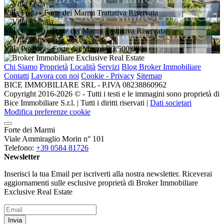
Villa Frida
- Forte dei Marmi
Trattativa Riservata
Villa Camilla
- Forte dei Marmi
Trattativa Riservata
Villa Porpora
- Forte dei Marmi
€ 3.500.000
Chi Siamo
Proprietà
Località
Servizi
Blog Broker Immobiliare
Contatti
Lavora con noi
Cookie - Privacy
Sitemap
BICE IMMOBILIARE SRL - P.IVA 08238860962
Copyright 2016-2026 ©️ - Tutti i testi e le immagini sono proprietà di
Bice Immobiliare S.r.l. | Tutti i diritti riservati |
Dati societari
Modifica preferenze cookie
Forte dei Marmi
Viale Ammiraglio Morin n° 101
Telefono:
+39 0584 81726
Newsletter
Inserisci la tua Email per iscriverti alla nostra newsletter. Riceverai
aggiornamenti sulle esclusive proprietà di Broker Immobiliare
Exclusive Real Estate
Invia