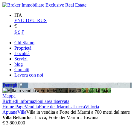
ITA
ENG
DEU
RUS
€
$
£
₽
Chi Siamo
Proprietà
Località
Servizi
blog
Contatti
Lavora con noi
Dettagli
Mappa
Richiedi informazioni area riservata
Home Page
Vendita
Forte dei Marmi - Lucca
Vittoria
Apuana
Villa
Villa in vendita a Forte dei Marmi a 700 metri dal mare
Villa Belcanto
- Lucca, Forte dei Marmi - Toscana
€ 3.800.000