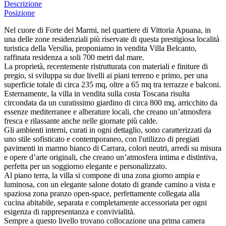
Descrizione
Posizione
Nel cuore di Forte dei Marmi, nel quartiere di Vittoria Apuana, in
una delle zone residenziali più riservate di questa prestigiosa località
turistica della Versilia, proponiamo in vendita Villa Belcanto,
raffinata residenza a soli 700 metri dal mare.
La proprietà, recentemente ristrutturata con materiali e finiture di
pregio, si sviluppa su due livelli ai piani terreno e primo, per una
superficie totale di circa 235 mq, oltre a 65 mq tra terrazze e balconi.
Esternamente, la villa in vendita sulla costa Toscana risulta
circondata da un curatissimo giardino di circa 800 mq, arricchito da
essenze mediterranee e alberature locali, che creano un’atmosfera
fresca e rilassante anche nelle giornate più calde.
Gli ambienti interni, curati in ogni dettaglio, sono caratterizzati da
uno stile sofisticato e contemporaneo, con l'utilizzo di pregiati
pavimenti in marmo bianco di Carrara, colori neutri, arredi su misura
e opere d’arte originali, che creano un’atmosfera intima e distintiva,
perfetta per un soggiorno elegante e personalizzato.
Al piano terra, la villa si compone di una zona giorno ampia e
luminosa, con un elegante salone dotato di grande camino a vista e
spaziosa zona pranzo open-space, perfettamente collegata alla
cucina abitabile, separata e completamente accessoriata per ogni
esigenza di rappresentanza e convivialità.
Sempre a questo livello trovano collocazione una prima camera