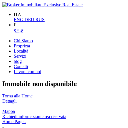
ITA
ENG
DEU
RUS
€
$
£
₽
Chi Siamo
Proprietà
Località
Servizi
blog
Contatti
Lavora con noi
Immobile non disponibile
Torna alla Home
Dettagli
Mappa
Richiedi informazioni area riservata
Home Page
-
- ,