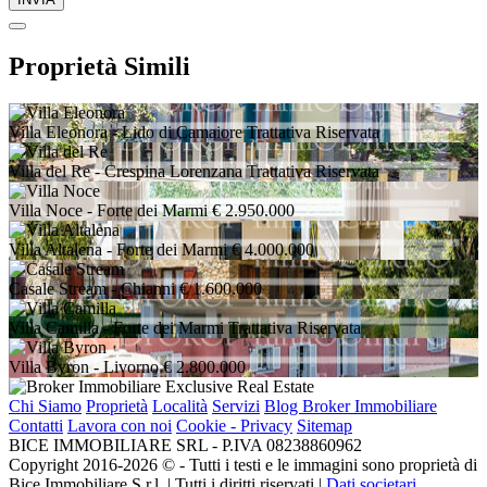
Proprietà Simili
Villa Eleonora
- Lido di Camaiore
Trattativa Riservata
Villa del Re
- Crespina Lorenzana
Trattativa Riservata
Villa Noce
- Forte dei Marmi
€ 2.950.000
Villa Altalena
- Forte dei Marmi
€ 4.000.000
Casale Stream
- Chianni
€ 1.600.000
Villa Camilla
- Forte dei Marmi
Trattativa Riservata
Villa Byron
- Livorno
€ 2.800.000
Chi Siamo
Proprietà
Località
Servizi
Blog Broker Immobiliare
Contatti
Lavora con noi
Cookie - Privacy
Sitemap
BICE IMMOBILIARE SRL - P.IVA 08238860962
Copyright 2016-2026 ©️ - Tutti i testi e le immagini sono proprietà di
Bice Immobiliare S.r.l. | Tutti i diritti riservati |
Dati societari