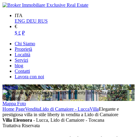
ITA
ENG
DEU
RUS
€
$
£
₽
Chi Siamo
Proprietà
Località
Servizi
blog
Contatti
Lavora con noi
Dettagli
Mappa
Foto
Home Page
Vendita
Lido di Camaiore - Lucca
Villa
Elegante e
prestigiosa villa in stile liberty in vendita a Lido di Camaiore
Villa Eleonora
- Lucca, Lido di Camaiore - Toscana
Trattativa Riservata