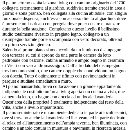
Il piano terreno ospita la zona living con camino originario del ’700,
collegata esternamente al giardino, suddivisa tramite arredi in area a
giorno e zona pranzo, ben collegata alla cucina abitabile, con attigua
funzionale dispensa, anch’essa con accesso diretto al giardino, dove
è presente un lastricato con pergola dove poter cenare e pranzare
durante la bella stagione. Completano questo livello il bellissimo
studio totalmente rivestito in pregiato legno, collegato a un
disimpegno tramite porte a scomparsa con vetro decorato, oltre ad
un primo servizio igienico.
Salendo al primo piano siamo accolti da un luminoso disimpegno
con terrazza su cui si aprono da una parte la camera da letto
padronale con balcone, cabina armadio e ampio bagno in ceramica
di Vietri con vasca idromassaggio. Dall’altro lato del disimpegno
troviamo uno studio, due camere doppie che condividono un bagno
con doccia. Tutto è ottimamente rifinito con pavimentazioni in
parquet e studiate armadiature a muro.
Al piano mansardato, trova collocazione un grande appartamento
indipendente costituito un’area living aperta con cucina a vista, due
camere da letto, un bagno con doccia ed un locale lavanderia.
Quest’area della proprietà è totalmente indipendente dal resto della
villa, anche a livello impiantistico.
Il piano seminterrato è un ambiente dedicato in parte ai locali tecnici,
ove si trovano anche la lavanderia ed il caveau, ed in parte dedicato
al relax ed all'intrattenimento nell’ampia taverna, ben illuminata, con
camino e angolo cottura in muratura e pavimenti in ricercata ardesia