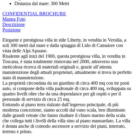
Distanza dal mare
:
300 Metri
CONFIDENTIAL BROCHURE
Mappa
Foto
Descrizione
Posizione
Elegante e prestigiosa villa in stile Liberty, in vendita in Versilia, a
soli 300 metri dal mare e dalla spiaggia di Lido di Camaiore con
vista delle Alpi Apuane.
Risalente agli inizi del 1900, questa prestigiosa villa, in vendita in
Toscana, è stata totalmente rinnovata nel 2000, attraverso una
meticolosa ricerca di materiali originali e, grazie all’attenta
manutenzione degli attuali proprietari, attualmente si trova in perfetto
stato di manutenzione.
La proprietà circondata da un giardino di circa 400 mq con tre posti
auto, si compone della villa padronale di circa 400 mq, sviluppata su
quattro livelli oltre che da una dependance per gli ospiti o per il
personale di servizio di circa 25 mq.
Entrando al piano terra rialzato dall’ingresso principale, di più
moderna concezione, siamo accolti dal vano scala, ben illuminato
dalle grandi vetrate che fanno risaltare il chiaro marmo della scala
che collega tutti i livelli della villa sino al piano mansardato. La villa
è dotata anche di comodo ascensore a servizio dei piani, interrato,
terreno e primo.