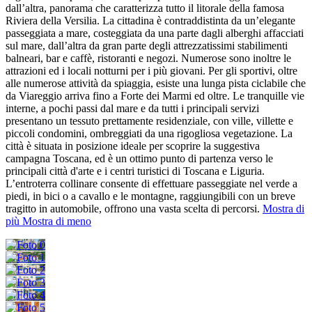
dall’altra, panorama che caratterizza tutto il litorale della famosa
Riviera della Versilia. La cittadina è contraddistinta da un’elegante
passeggiata a mare, costeggiata da una parte dagli alberghi affacciati
sul mare, dall’altra da gran parte degli attrezzatissimi stabilimenti
balneari, bar e caffè, ristoranti e negozi. Numerose sono inoltre le
attrazioni ed i locali notturni per i più giovani. Per gli sportivi, oltre
alle numerose attività da spiaggia, esiste una lunga pista ciclabile che
da Viareggio arriva fino a Forte dei Marmi ed oltre. Le tranquille vie
interne, a pochi passi dal mare e da tutti i principali servizi
presentano un tessuto prettamente residenziale, con ville, villette e
piccoli condomini, ombreggiati da una rigogliosa vegetazione. La
città è situata in posizione ideale per scoprire la suggestiva
campagna Toscana, ed è un ottimo punto di partenza verso le
principali città d'arte e i centri turistici di Toscana e Liguria.
L’entroterra collinare consente di effettuare passeggiate nel verde a
piedi, in bici o a cavallo e le montagne, raggiungibili con un breve
tragitto in automobile, offrono una vasta scelta di percorsi.
Mostra di
più
Mostra di meno