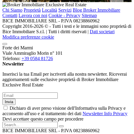
Chi Siamo
Proprietà
Località
Servizi
Blog Broker Immobiliare
Contatti
Lavora con noi
Cookie - Privacy
Sitemap
BICE IMMOBILIARE SRL - P.IVA 08238860962
Copyright 2016-2026 ©️ - Tutti i testi e le immagini sono proprietà di
Bice Immobiliare S.r.l. | Tutti i diritti riservati |
Dati societari
Modifica preferenze cookie
Forte dei Marmi
Viale Ammiraglio Morin n° 101
Telefono:
+39 0584 81726
Newsletter
Inserisci la tua Email per iscriverti alla nostra newsletter. Riceverai
aggiornamenti sulle esclusive proprietà di Broker Immobiliare
Exclusive Real Estate
Invia
Dichiaro di aver preso visione dell'Informativa sulla Privacy e
acconsento all'uso e al trattamento dei dati
Newsletter Info Privacy
Devi accettare questo campo per procedere
BICE IMMOBILIARE SRL - P.IVA 08238860962