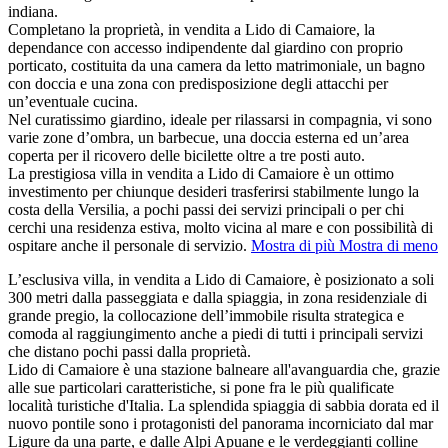
indiana.
Completano la proprietà, in vendita a Lido di Camaiore, la
dependance con accesso indipendente dal giardino con proprio
porticato, costituita da una camera da letto matrimoniale, un bagno
con doccia e una zona con predisposizione degli attacchi per
un’eventuale cucina.
Nel curatissimo giardino, ideale per rilassarsi in compagnia, vi sono
varie zone d’ombra, un barbecue, una doccia esterna ed un’area
coperta per il ricovero delle bicilette oltre a tre posti auto.
La prestigiosa villa in vendita a Lido di Camaiore è un ottimo
investimento per chiunque desideri trasferirsi stabilmente lungo la
costa della Versilia, a pochi passi dei servizi principali o per chi
cerchi una residenza estiva, molto vicina al mare e con possibilità di
ospitare anche il personale di servizio.
Mostra di più
Mostra di meno
L’esclusiva villa, in vendita a Lido di Camaiore, è posizionato a soli
300 metri dalla passeggiata e dalla spiaggia, in zona residenziale di
grande pregio, la collocazione dell’immobile risulta strategica e
comoda al raggiungimento anche a piedi di tutti i principali servizi
che distano pochi passi dalla proprietà.
Lido di Camaiore è una stazione balneare all'avanguardia che, grazie
alle sue particolari caratteristiche, si pone fra le più qualificate
località turistiche d'Italia. La splendida spiaggia di sabbia dorata ed il
nuovo pontile sono i protagonisti del panorama incorniciato dal mar
Ligure da una parte, e dalle Alpi Apuane e le verdeggianti colline