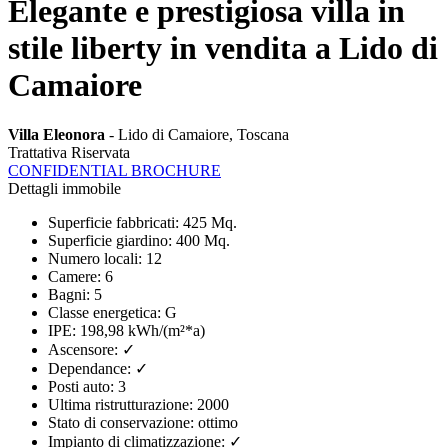
Elegante e prestigiosa villa in
stile liberty in vendita a Lido di
Camaiore
Villa Eleonora
- Lido di Camaiore, Toscana
Trattativa Riservata
CONFIDENTIAL BROCHURE
Dettagli immobile
Superficie fabbricati
:
425 Mq.
Superficie giardino
:
400 Mq.
Numero locali
:
12
Camere
:
6
Bagni
:
5
Classe energetica
:
G
IPE
:
198,98 kWh/(m²*a)
Ascensore
:
✓
Dependance
:
✓
Posti auto
:
3
Ultima ristrutturazione
:
2000
Stato di conservazione
:
ottimo
Impianto di climatizzazione
:
✓