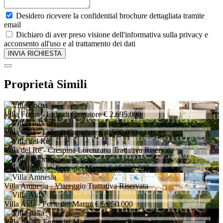
Desidero ricevere la confidential brochure dettagliata tramite
email
Dichiaro di aver preso visione dell'informativa sulla privacy e
acconsento all'uso e al trattamento dei dati
Proprietà Simili
Villa Focus
- Lido di Camaiore
€ 2.695.000
Villa Gaia
- Lido di Camaiore
€ 1.500.000
Villa del Re
- Crespina Lorenzana
Trattativa Riservata
Villa Tolomeo
- Forte dei Marmi
€ 15.000.000
Villa Amnesia
- Viareggio
Trattativa Riservata
Villa Aida
- Forte dei Marmi
€ 5.250.000
Villa Italia
- Forte dei Marmi
Trattativa Riservata