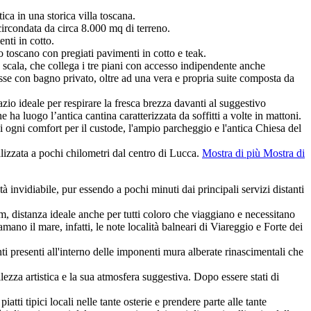
ica in una storica villa toscana.
 circondata da circa 8.000 mq di terreno.
nti in cotto.
co toscano con pregiati pavimenti in cotto e teak.
 scala, che collega i tre piani con accesso indipendente anche
sse con bagno privato, oltre ad una vera e propria suite composta da
azio ideale per respirare la fresca brezza davanti al suggestivo
ha luogo l’antica cantina caratterizzata da soffitti a volte in mattoni.
i ogni comfort per il custode, l'ampio parcheggio e l'antica Chiesa del
calizzata a pochi chilometri dal centro di Lucca.
Mostra di più
Mostra di
à invidiabile, pur essendo a pochi minuti dai principali servizi distanti
km, distanza ideale anche per tutti coloro che viaggiano e necessitano
o il mare, infatti, le note località balneari di Viareggio e Forte dei
ti presenti all'interno delle imponenti mura alberate rinascimentali che
ezza artistica e la sua atmosfera suggestiva. Dopo essere stati di
atti tipici locali nelle tante osterie e prendere parte alle tante