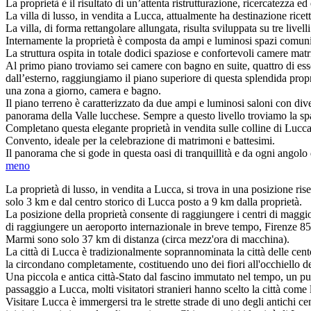
La proprietà è il risultato di un’attenta ristrutturazione, ricercatezza e
La villa di lusso, in vendita a Lucca, attualmente ha destinazione ricett
La villa, di forma rettangolare allungata, risulta sviluppata su tre live
Internamente la proprietà è composta da ampi e luminosi spazi comuni c
La struttura ospita in totale dodici spaziose e confortevoli camere matr
Al primo piano troviamo sei camere con bagno en suite, quattro di esse
dall’esterno, raggiungiamo il piano superiore di questa splendida prop
una zona a giorno, camera e bagno.
Il piano terreno è caratterizzato da due ampi e luminosi saloni con dive
panorama della Valle lucchese. Sempre a questo livello troviamo la spazi
Completano questa elegante proprietà in vendita sulle colline di Lucca,
Convento, ideale per la celebrazione di matrimoni e battesimi.
Il panorama che si gode in questa oasi di tranquillità e da ogni angolo d
meno
La proprietà di lusso, in vendita a Lucca, si trova in una posizione ris
solo 3 km e dal centro storico di Lucca posto a 9 km dalla proprietà.
La posizione della proprietà consente di raggiungere i centri di maggior
di raggiungere un aeroporto internazionale in breve tempo, Firenze 85 
Marmi sono solo 37 km di distanza (circa mezz'ora di macchina).
La città di Lucca è tradizionalmente soprannominata la città delle cento
la circondano completamente, costituendo uno dei fiori all'occhiello d
Una piccola e antica città-Stato dal fascino immutato nel tempo, un pun
passaggio a Lucca, molti visitatori stranieri hanno scelto la città come 
Visitare Lucca è immergersi tra le strette strade di uno degli antichi cent