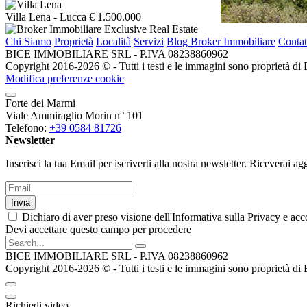
Villa Lena
- Lucca
€ 1.500.000
Chi Siamo
Proprietà
Località
Servizi
Blog Broker Immobiliare
Contat
BICE IMMOBILIARE SRL - P.IVA 08238860962
Copyright 2016-2026 ©️ - Tutti i testi e le immagini sono proprietà di Bice
Modifica preferenze cookie
Forte dei Marmi
Viale Ammiraglio Morin n° 101
Telefono:
+39 0584 81726
Newsletter
Inserisci la tua Email per iscriverti alla nostra newsletter. Riceverai
Invia
Dichiaro di aver preso visione dell'Informativa sulla Privacy e acco
Devi accettare questo campo per procedere
BICE IMMOBILIARE SRL - P.IVA 08238860962
Copyright 2016-2026 ©️ - Tutti i testi e le immagini sono proprietà di Bice
Richiedi video