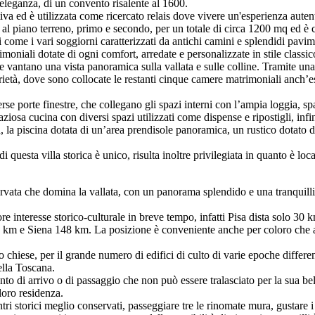
d eleganza, di un convento risalente al 1600.
iva ed è utilizzata come ricercato relais dove vivere un'esperienza autent
lli al piano terreno, primo e secondo, per un totale di circa 1200 mq ed è
ome i vari soggiorni caratterizzati da antichi camini e splendidi pavime
imoniali dotate di ogni comfort, arredate e personalizzate in stile classi
 vantano una vista panoramica sulla vallata e sulle colline. Tramite una
rietà, dove sono collocate le restanti cinque camere matrimoniali anch’e
rse porte finestre,
che collegano gli spazi interni con l’ampia loggia, sp
osa cucina con diversi spazi utilizzati come dispense e ripostigli, infine 
 la piscina dotata di un’area prendisole panoramica, un rustico dotato d
i questa villa storica è unico, risulta inoltre privilegiata in quanto è lo
ervata che domina la vallata, con un panorama splendido e una tranquillit
e interesse storico-culturale in breve tempo, infatti Pisa dista solo 30 
km e Siena 148 km. La posizione è conveniente anche per coloro che aman
 chiese, per il grande numero di edifici di culto di varie epoche differen
ella Toscana.
to di arrivo o di passaggio che non può essere tralasciato per la sua bell
loro residenza.
ri storici meglio conservati, passeggiare tre le rinomate mura, gustare i pi