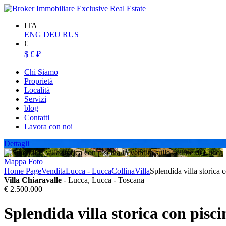
ITA
ENG
DEU
RUS
€
$
£
₽
Chi Siamo
Proprietà
Località
Servizi
blog
Contatti
Lavora con noi
Dettagli
Mappa
Foto
Home Page
Vendita
Lucca - Lucca
Collina
Villa
Splendida villa storica 
Villa Chiaravalle
- Lucca, Lucca - Toscana
€ 2.500.000
Splendida villa storica con pisci