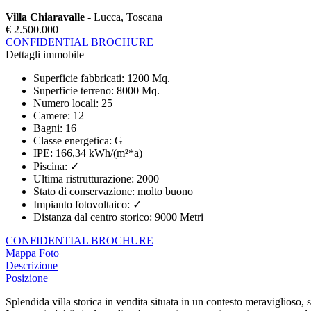
Villa Chiaravalle
- Lucca, Toscana
€ 2.500.000
CONFIDENTIAL BROCHURE
Dettagli immobile
Superficie fabbricati
:
1200 Mq.
Superficie terreno
:
8000 Mq.
Numero locali
:
25
Camere
:
12
Bagni
:
16
Classe energetica
:
G
IPE
:
166,34 kWh/(m²*a)
Piscina
:
✓
Ultima ristrutturazione
:
2000
Stato di conservazione
:
molto buono
Impianto fotovoltaico
:
✓
Distanza dal centro storico
:
9000 Metri
CONFIDENTIAL BROCHURE
Mappa
Foto
Descrizione
Posizione
Splendida villa storica in vendita situata in un contesto meraviglioso, s