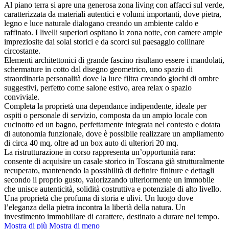
Al piano terra si apre una generosa zona living con affacci sul verde,
caratterizzata da materiali autentici e volumi importanti, dove pietra,
legno e luce naturale dialogano creando un ambiente caldo e
raffinato. I livelli superiori ospitano la zona notte, con camere ampie
impreziosite dai solai storici e da scorci sul paesaggio collinare
circostante.
Elementi architettonici di grande fascino risultano essere i mandolati,
schermature in cotto dal disegno geometrico, uno spazio di
straordinaria personalità dove la luce filtra creando giochi di ombre
suggestivi, perfetto come salone estivo, area relax o spazio
conviviale.
Completa la proprietà una dependance indipendente, ideale per
ospiti o personale di servizio, composta da un ampio locale con
cucinotto ed un bagno, perfettamente integrata nel contesto e dotata
di autonomia funzionale, dove è possibile realizzare un ampliamento
di circa 40 mq, oltre ad un box auto di ulteriori 20 mq.
La ristrutturazione in corso rappresenta un’opportunità rara:
consente di acquisire un casale storico in Toscana già strutturalmente
recuperato, mantenendo la possibilità di definire finiture e dettagli
secondo il proprio gusto, valorizzando ulteriormente un immobile
che unisce autenticità, solidità costruttiva e potenziale di alto livello.
Una proprietà che profuma di storia e ulivi. Un luogo dove
l’eleganza della pietra incontra la libertà della natura. Un
investimento immobiliare di carattere, destinato a durare nel tempo.
Mostra di più
Mostra di meno