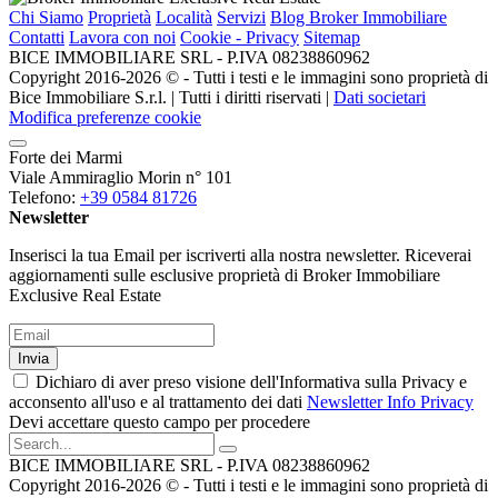
Chi Siamo
Proprietà
Località
Servizi
Blog Broker Immobiliare
Contatti
Lavora con noi
Cookie - Privacy
Sitemap
BICE IMMOBILIARE SRL - P.IVA 08238860962
Copyright 2016-2026 ©️ - Tutti i testi e le immagini sono proprietà di
Bice Immobiliare S.r.l. | Tutti i diritti riservati |
Dati societari
Modifica preferenze cookie
Forte dei Marmi
Viale Ammiraglio Morin n° 101
Telefono:
+39 0584 81726
Newsletter
Inserisci la tua Email per iscriverti alla nostra newsletter. Riceverai
aggiornamenti sulle esclusive proprietà di Broker Immobiliare
Exclusive Real Estate
Invia
Dichiaro di aver preso visione dell'Informativa sulla Privacy e
acconsento all'uso e al trattamento dei dati
Newsletter Info Privacy
Devi accettare questo campo per procedere
BICE IMMOBILIARE SRL - P.IVA 08238860962
Copyright 2016-2026 ©️ - Tutti i testi e le immagini sono proprietà di