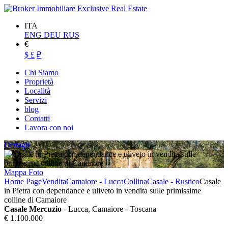
ITA
ENG
DEU
RUS
€
$
£
₽
Chi Siamo
Proprietà
Località
Servizi
blog
Contatti
Lavora con noi
Dettagli
Mappa
Foto
Home Page
Vendita
Camaiore - Lucca
Collina
Casale - Rustico
Casale
in Pietra con dependance e uliveto in vendita sulle primissime
colline di Camaiore
Casale Mercuzio
- Lucca, Camaiore - Toscana
€ 1.100.000