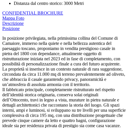
Distanza dal centro storico
:
3000 Metri
CONFIDENTIAL BROCHURE
Mappa
Foto
Descrizione
Posizione
In posizione privilegiata, nella primissima collina del Comune di
Camaiore, immerso nella quiete e nella bellezza autentica del
paesaggio toscano, proponiamo in vendita prestigioso casale in
pietra del 1800 con dependance, attualmente oggetto di
ristrutturazione iniziata nel 2023 ed in fase di completamento, con
possibilità di personalizzazione finale a cura del futuro acquirente.
La proprietà si inserisce in un contesto naturale di rara suggestione,
circondata da circa 11.000 mq di terreno prevalentemente ad oliveto,
che abbraccia il casale garantendo privacy, panoramicità e
un’atmosfera di assoluta armonia con il territorio.
Il fabbricato principale, completamente ristrutturato nel rispetto
dell’identità storica originaria, conserva solai originali
dell’Ottocento, travi in legno a vista, murature in pietra naturale e
dettagli architettonici che raccontano la storia del luogo. Gli spazi
interni, ampi e luminosi, si sviluppano su tre livelli per una superficie
complessiva di circa 195 mq, con una distribuzione progettuale che
prevede cinque camere da letto e quattro bagni, configurazione
ideale sia per residenza privata di prestigio sia come casa vacanze.