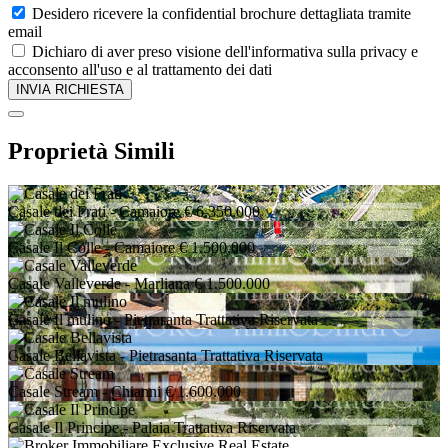
Desidero ricevere la confidential brochure dettagliata tramite
email
Dichiaro di aver preso visione dell'informativa sulla privacy e
acconsento all'uso e al trattamento dei dati
Proprietà Simili
Casale dei Frati
- Camaiore
€ 6.350.000
Casale Il Colle
- Camaiore
€ 1.500.000
Casale Valleverde
- Marliana
€ 1.500.000
Casale Il mulino
- Pietrasanta
Trattativa Riservata
Casale Bellavista
- Pietrasanta
Trattativa Riservata
Casale Stream
- Chianni
€ 1.600.000
Casale Il Principe
- Palaia
Trattativa Riservata