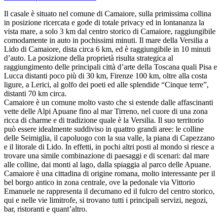
Il casale è situato nel comune di Camaiore, sulla primissima collina
in posizione ricercata e gode di totale privacy ed in lontananza la
vista mare, a solo 3 km dal centro storico di Camaiore, raggiungibile
comodamente in auto in pochissimi minuti. Il mare della Versilia a
Lido di Camaiore, dista circa 6 km, ed è raggiungibile in 10 minuti
d’auto. La posizione della proprietà risulta strategica al
raggiungimento delle principali città d’arte della Toscana quali Pisa e
Lucca distanti poco più di 30 km, Firenze 100 km, oltre alla costa
ligure, a Lerici, al golfo dei poeti ed alle splendide “Cinque terre”,
distanti 70 km circa.
Camaiore è un comune molto vasto che si estende dalle affascinanti
vette delle Alpi Apuane fino al mar Tirreno, nel cuore di una zona
ricca di charme e di tradizione quale è la Versilia. Il suo territorio
può essere idealmente suddiviso in quattro grandi aree: le colline
delle Seimiglia, il capoluogo con la sua valle, la piana di Capezzano
e il litorale di Lido. In effetti, in pochi altri posti al mondo si riesce a
trovare una simile combinazione di paesaggi e di scenari: dal mare
alle colline, dai monti al lago, dalla spiaggia al parco delle Apuane.
Camaiore è una cittadina di origine romana, molto interessante per il
bel borgo antico in zona centrale, ove la pedonale via Vittorio
Emanuele ne rappresenta il decumano ed il fulcro del centro storico,
qui e nelle vie limitrofe, si trovano tutti i principali servizi, negozi,
bar, ristoranti e quant’altro.