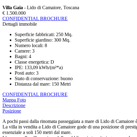
Villa Gaia
- Lido di Camaiore, Toscana
€ 1.500.000
CONFIDENTIAL BROCHURE
Dettagli immobile
Superficie fabbricati
:
250 Mq.
Superficie giardino
:
300 Mq.
Numero locali
:
8
Camere
:
3
Bagni
:
4
Classe energetica
:
D
IPE
:
133,09 kWh/(m²*a)
Posti auto
:
3
Stato di conservazione
:
buono
Distanza dal mare
:
150 Metri
CONFIDENTIAL BROCHURE
Mappa
Foto
Descrizione
Posizione
A pochi passi dalla rinomata passeggiata a mare di Lido di Camaiore è
La villa in vendita a Lido di Camaiore gode di una posizione di prestig
essenziale a soli 150 metri dal mare.