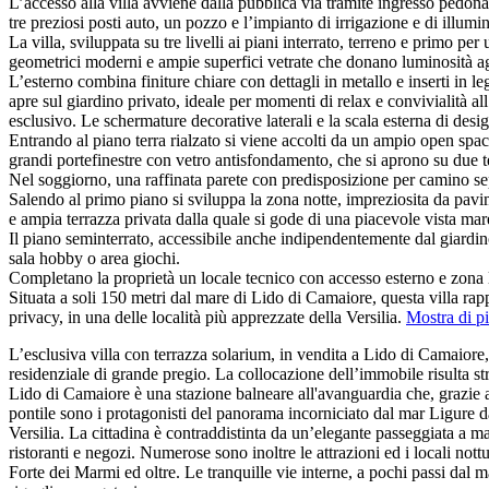
L’accesso alla villa avviene dalla pubblica via tramite ingresso pedona
tre preziosi posti auto, un pozzo e l’impianto di irrigazione e di illumi
La villa, sviluppata su tre livelli ai piani interrato, terreno e primo p
geometrici moderni e ampie superfici vetrate che donano luminosità agl
L’esterno combina finiture chiare con dettagli in metallo e inserti in le
apre sul giardino privato, ideale per momenti di relax e convivialità al
esclusivo. Le schermature decorative laterali e la scala esterna di des
Entrando al piano terra rialzato si viene accolti da un ampio open spa
grandi portefinestre con vetro antisfondamento, che si aprono su due ter
Nel soggiorno, una raffinata parete con predisposizione per camino se
Salendo al primo piano si sviluppa la zona notte, impreziosita da pa
e ampia terrazza privata dalla quale si gode di una piacevole vista mar
Il piano seminterrato, accessibile anche indipendentemente dal giardino
sala hobby o area giochi.
Completano la proprietà un locale tecnico con accesso esterno e zona l
Situata a soli 150 metri dal mare di Lido di Camaiore, questa villa ra
privacy, in una delle località più apprezzate della Versilia.
Mostra di p
L’esclusiva villa con terrazza solarium, in vendita a Lido di Camaiore, 
residenziale di grande pregio. La collocazione dell’immobile risulta str
Lido di Camaiore è una stazione balneare all'avanguardia che, grazie alle
pontile sono i protagonisti del panorama incorniciato dal mar Ligure da 
Versilia. La cittadina è contraddistinta da un’elegante passeggiata a mar
ristoranti e negozi. Numerose sono inoltre le attrazioni ed i locali nottu
Forte dei Marmi ed oltre. Le tranquille vie interne, a pochi passi dal ma