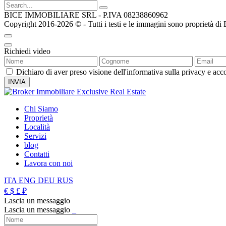
BICE IMMOBILIARE SRL - P.IVA 08238860962
Copyright 2016-2026 ©️ - Tutti i testi e le immagini sono proprietà di Bice
Richiedi video
Dichiaro di aver preso visione dell'informativa sulla privacy e acco
Chi Siamo
Proprietà
Località
Servizi
blog
Contatti
Lavora con noi
ITA
ENG
DEU
RUS
€
$
£
₽
Lascia un messaggio
Lascia un messaggio
_