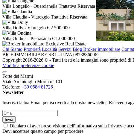
Villa Longello
- Quercianella
Trattativa Riservata
Villa Claudia
- Viareggio
Trattativa Riservata
Villa Dolly
- Viareggio
€ 2.500.000
Villa Ondina
- Pietrasanta
€ 1.000.000
Chi Siamo
Proprietà
Località
Servizi
Blog Broker Immobiliare
Contat
BICE IMMOBILIARE SRL - P.IVA 08238860962
Copyright 2016-2026 ©️ - Tutti i testi e le immagini sono proprietà di Bice
Modifica preferenze cookie
Forte dei Marmi
Viale Ammiraglio Morin n° 101
Telefono:
+39 0584 81726
Newsletter
Inserisci la tua Email per iscriverti alla nostra newsletter. Riceverai
Invia
Dichiaro di aver preso visione dell'Informativa sulla Privacy e acco
Devi accettare questo campo per procedere