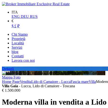
ITA
ENG
DEU
RUS
€
$
£
₽
Chi Siamo
Proprietà
Località
Servizi
blog
Contatti
Lavora con noi
Dettagli
Mappa
Foto
Home Page
Vendita
Lido di Camaiore - Lucca
Fascia mare
Villa
Moderna
Villa Gaia
- Lucca, Lido di Camaiore - Toscana
€ 1.500.000
Moderna villa in vendita a Lido