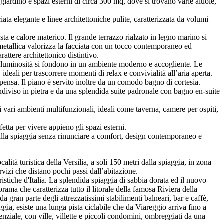
giardino e spazi esterni di circa 300 mq, dove si trovano varie aiuole,
iata elegante e linee architettoniche pulite, caratterizzata da volumi
sta e calore materico. Il grande terrazzo rialzato in legno marino si
ra metallica valorizza la facciata con un tocco contemporaneo ed
attere architettonico distintivo.
 e luminosità si fondono in un ambiente moderno e accogliente. Le
ideali per trascorrere momenti di relax e convivialità all’aria aperta.
ensa. Il piano è servito inoltre da un comodo bagno di cortesia.
iviso in pietra e da una splendida suite padronale con bagno en-suite
 vari ambienti multifunzionali, ideali come taverna, camere per ospiti,
tta per vivere appieno gli spazi esterni.
dalla spiaggia senza rinunciare a comfort, design contemporaneo e
lità turistica della Versilia, a soli 150 metri dalla spiaggia, in zona
rvizi che distano pochi passi dall’abitazione.
uristiche d'Italia. La splendida spiaggia di sabbia dorata ed il nuovo
ama che caratterizza tutto il litorale della famosa Riviera della
a gran parte degli attrezzatissimi stabilimenti balneari, bar e caffè,
aggia, esiste una lunga pista ciclabile che da Viareggio arriva fino a
denziale, con ville, villette e piccoli condomini, ombreggiati da una