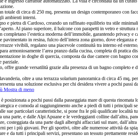
le e ingresso carrabile automatizzato. La villa è circondata da un curato 
nazione.
er un totale di circa di 250 mq, presenta un design contemporaneo con facc
i ambienti interni.
gno e pietra di Cardoso, creando un raffinato equilibrio tra stile minimali
l’aperto. Al piano superiore, il balcone con parapetti in vetro e struttu
ign completano l’estetica moderna dell’immobile, garantendo privacy e car
ce pavimentato in resina, fulcro dell’intera zona giorno, dove eleganza
razze vivibili, regalano una piacevole continuità tra interno ed esterno, 
para armoniosamente l’area pranzo dalla cucina, completa di pratica disp
vimentazione in doghe di quercia, composta da due camere con bagno cond
e parziale.
, offre grande versatilità grazie alla presenza di un bagno completo e di
avanderia, oltre a una terrazza solarium panoramica di circa 45 mq, perfe
ppresenta una soluzione esclusiva per chi desidera vivere a pochi passi 
iù
Mostra di meno
è posizionata a pochi passi dalla passeggiata mare di questa rinomata loca
ategica e comoda al raggiungimento anche a piedi di tutti i principali se
 sue particolari caratteristiche, si pone fra le più qualificate località t
una parte, e dalle Alpi Apuane e le verdeggianti colline dall’altra, panor
e, costeggiata da una parte dagli alberghi affacciati sul mare, dall’altra d
rni per i più giovani. Per gli sportivi, oltre alle numerose attività da spi
re e da tutti i principali servizi, presentano un tessuto prettamente resi