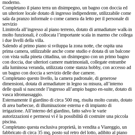
moderno.
Completano il piano terra un disimpegno, un bagno con doccia ed
un ulteriore locale dotato di ingresso indipendente, utilizzabile come
sala da pranzo informale o come camera da letto per il personale di
servizio
Limitrofa all’ingresso al piano terreno,
dotato di armadiature walk-in
molto funzionali, è collocata l’importante scala in marmo che collega
i due livelli della villa.
Salendo al primo piano si sviluppa la zona notte, che ospita una
prima camera, utilizzabile anche come studio e dotata di un balcone
con vista sulla pineta cittadina, un disimpegno con un primo bagno
con doccia, due ulteriori camere matrimoniali, collegate entrambe
alla luminosa veranda, utilizzata come stanza hobby, con accesso ad
un bagno con doccia a servizio delle due camere.
Completano questo livello, la camera padronale, di generose
dimensioni, dotata di armadiature in legno su misura, all’interno
delle quali si nasconde l’ingresso all’ampio bagno en-suite, dotato di
vasca idromassaggio.
Esternamente il giardino di circa 500 mq, risulta molto curato, dotato
di area barbecue, di illuminazione esterna e di impianto di
irrigazione. All’interno del giardino, fatto salvo le varie
autorizzazioni e permessi vi è la possibilità di costruire una piccola
piscina.
Completano questa esclusiva proprietà, in vendita a Viareggio, un
fabbricato di circa 35 mq, posto sul retro del lotto, adibito al piano