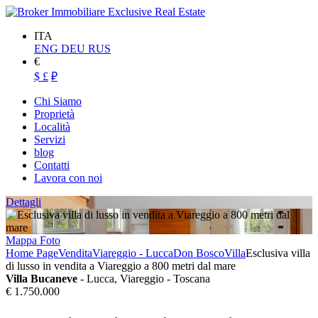
ITA
ENG
DEU
RUS
€
$
£
₽
Chi Siamo
Proprietà
Località
Servizi
blog
Contatti
Lavora con noi
Dettagli
Mappa
Foto
Home Page
Vendita
Viareggio - Lucca
Don Bosco
Villa
Esclusiva villa
di lusso in vendita a Viareggio a 800 metri dal mare
Villa Bucaneve
- Lucca, Viareggio - Toscana
€ 1.750.000