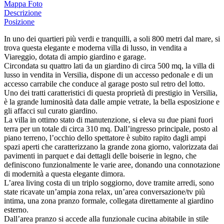
Mappa
Foto
Descrizione
Posizione
In uno dei quartieri più verdi e tranquilli, a soli 800 metri dal mare, si
trova questa elegante e moderna villa di lusso, in vendita a
Viareggio, dotata di ampio giardino e garage.
Circondata su quattro lati da un giardino di circa 500 mq, la villa di
lusso in vendita in Versilia, dispone di un accesso pedonale e di un
accesso carrabile che conduce al garage posto sul retro del lotto.
Uno dei tratti caratteristici di questa proprietà di prestigio in Versilia,
è la grande luminosità data dalle ampie vetrate, la bella esposizione e
gli affacci sul curato giardino.
La villa in ottimo stato di manutenzione, si eleva su due piani fuori
terra per un totale di circa 310 mq. Dall’ingresso principale, posto al
piano terreno, l’occhio dello spettatore è subito rapito dagli ampi
spazi aperti che caratterizzano la grande zona giorno, valorizzata dai
pavimenti in parquet e dai dettagli delle boiserie in legno, che
definiscono funzionalmente le varie aree, donando una connotazione
di modernità a questa elegante dimora.
L’area living costa di un triplo soggiorno, dove tramite arredi, sono
state ricavate un’ampia zona relax, un’area conversazione/tv più
intima, una zona pranzo formale, collegata direttamente al giardino
esterno.
Dall’area pranzo si accede alla funzionale cucina abitabile in stile