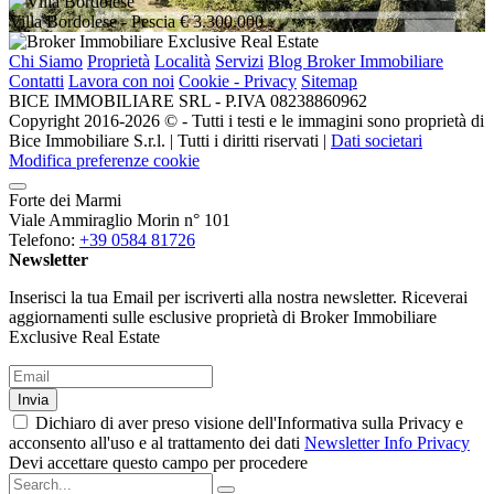
Villa Bordolese
- Pescia
€ 3.300.000
Chi Siamo
Proprietà
Località
Servizi
Blog Broker Immobiliare
Contatti
Lavora con noi
Cookie - Privacy
Sitemap
BICE IMMOBILIARE SRL - P.IVA 08238860962
Copyright 2016-2026 ©️ - Tutti i testi e le immagini sono proprietà di
Bice Immobiliare S.r.l. | Tutti i diritti riservati |
Dati societari
Modifica preferenze cookie
Forte dei Marmi
Viale Ammiraglio Morin n° 101
Telefono:
+39 0584 81726
Newsletter
Inserisci la tua Email per iscriverti alla nostra newsletter. Riceverai
aggiornamenti sulle esclusive proprietà di Broker Immobiliare
Exclusive Real Estate
Invia
Dichiaro di aver preso visione dell'Informativa sulla Privacy e
acconsento all'uso e al trattamento dei dati
Newsletter Info Privacy
Devi accettare questo campo per procedere