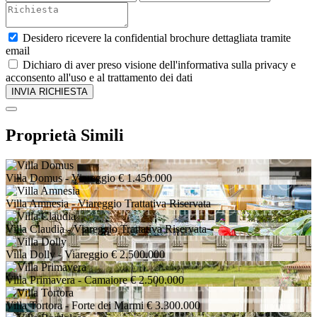
Desidero ricevere la confidential brochure dettagliata tramite
email
Dichiaro di aver preso visione dell'informativa sulla privacy e
acconsento all'uso e al trattamento dei dati
Proprietà Simili
Villa Domus
- Viareggio
€ 1.450.000
Villa Amnesia
- Viareggio
Trattativa Riservata
Villa Claudia
- Viareggio
Trattativa Riservata
Villa Dolly
- Viareggio
€ 2.500.000
Villa Primavera
- Camaiore
€ 2.500.000
Villa Tortora
- Forte dei Marmi
€ 3.300.000