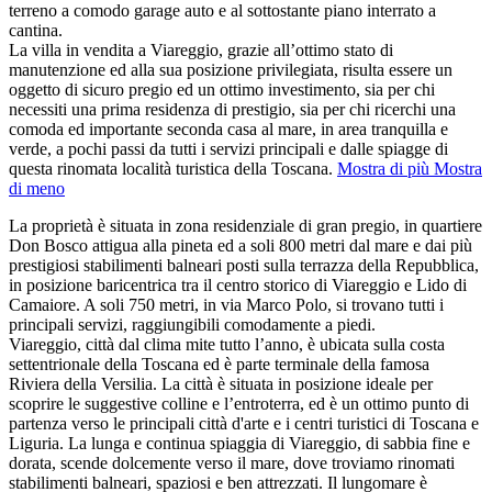
terreno a comodo garage auto e al sottostante piano interrato a
cantina.
La villa in vendita a Viareggio, grazie all’ottimo stato di
manutenzione ed alla sua posizione privilegiata, risulta essere un
oggetto di sicuro pregio ed un ottimo investimento, sia per chi
necessiti una prima residenza di prestigio, sia per chi ricerchi una
comoda ed importante seconda casa al mare, in area tranquilla e
verde, a pochi passi da tutti i servizi principali e dalle spiagge di
questa rinomata località turistica della Toscana.
Mostra di più
Mostra
di meno
La proprietà è situata in zona residenziale di gran pregio, in quartiere
Don Bosco attigua alla pineta ed a soli 800 metri dal mare e dai più
prestigiosi stabilimenti balneari posti sulla terrazza della Repubblica,
in posizione baricentrica tra il centro storico di Viareggio e Lido di
Camaiore. A soli 750 metri, in via Marco Polo, si trovano tutti i
principali servizi, raggiungibili comodamente a piedi.
Viareggio, città dal clima mite tutto l’anno, è ubicata sulla costa
settentrionale della Toscana ed è parte terminale della famosa
Riviera della Versilia. La città è situata in posizione ideale per
scoprire le suggestive colline e l’entroterra, ed è un ottimo punto di
partenza verso le principali città d'arte e i centri turistici di Toscana e
Liguria. La lunga e continua spiaggia di Viareggio, di sabbia fine e
dorata, scende dolcemente verso il mare, dove troviamo rinomati
stabilimenti balneari, spaziosi e ben attrezzati. Il lungomare è