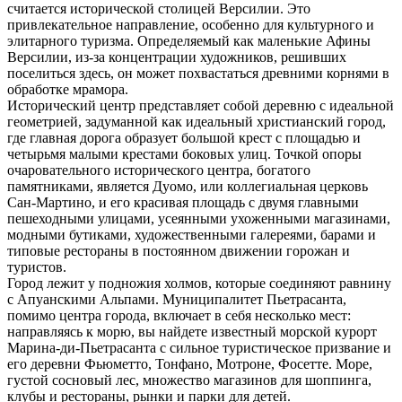
считается исторической столицей Версилии. Это
привлекательное направление, особенно для культурного и
элитарного туризма. Определяемый как маленькие Афины
Версилии, из-за концентрации художников, решивших
поселиться здесь, он может похвастаться древними корнями в
обработке мрамора.
Исторический центр представляет собой деревню с идеальной
геометрией, задуманной как идеальный христианский город,
где главная дорога образует большой крест с площадью и
четырьмя малыми крестами боковых улиц. Точкой опоры
очаровательного исторического центра, богатого
памятниками, является Дуомо, или коллегиальная церковь
Сан-Мартино, и его красивая площадь с двумя главными
пешеходными улицами, усеянными ухоженными магазинами,
модными бутиками, художественными галереями, барами и
типовые рестораны в постоянном движении горожан и
туристов.
Город лежит у подножия холмов, которые соединяют равнину
с Апуанскими Альпами. Муниципалитет Пьетрасанта,
помимо центра города, включает в себя несколько мест:
направляясь к морю, вы найдете известный морской курорт
Марина-ди-Пьетрасанта с сильное туристическое призвание и
его деревни Фьюметто, Тонфано, Мотроне, Фосетте. Море,
густой сосновый лес, множество магазинов для шоппинга,
клубы и рестораны, рынки и парки для детей.