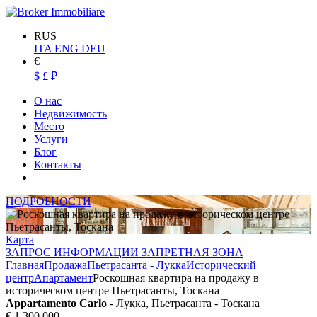
RUS
ITA
ENG
DEU
€
$
£
₽
О нас
Недвижимость
Место
Услуги
Блог
Контакты
ПОДРОБНОСТИ
Карта
ЗАПРОС ИНФОРМАЦИИ ЗАПРЕТНАЯ ЗОНА
Главная
Продажа
Пьетрасанта - Лукка
Исторический
центр
Апартамент
Роскошная квартира на продажу в
историческом центре Пьетрасанты, Тоскана
Appartamento Carlo
- Лукка, Пьетрасанта - Тоскана
€ 1.300.000