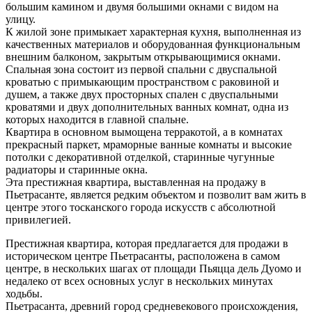
большим камином и двумя большими окнами с видом на
улицу.
К жилой зоне примыкает характерная кухня, выполненная из
качественных материалов и оборудованная функциональным
внешним балконом, закрытым открывающимися окнами.
Спальная зона состоит из первой спальни с двуспальной
кроватью с примыкающим пространством с раковиной и
душем, а также двух просторных спален с двуспальными
кроватями и двух дополнительных ванных комнат, одна из
которых находится в главной спальне.
Квартира в основном вымощена терракотой, а в комнатах
прекрасный паркет, мраморные ванные комнаты и высокие
потолки с декоративной отделкой, старинные чугунные
радиаторы и старинные окна.
Эта престижная квартира, выставленная на продажу в
Пьетрасанте, является редким объектом и позволит вам жить в
центре этого тосканского города искусств с абсолютной
привилегией.
Престижная квартира, которая предлагается для продажи в
историческом центре Пьетрасанты, расположена в самом
центре, в нескольких шагах от площади Пьяцца дель Дуомо и
недалеко от всех основных услуг в нескольких минутах
ходьбы.
Пьетрасанта, древний город средневекового происхождения,