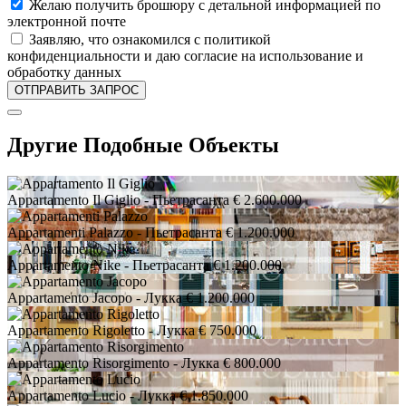
Желаю получить брошюру с детальной информацией по
электронной почте
Заявляю, что ознакомился с политикой
конфиденциальности и даю согласие на использование и
обработку данных
Другие Подобные Объекты
Appartamento Il Giglio
- Пьетрасанта
€ 2.600.000
Appartamenti Palazzo
- Пьетрасанта
€ 1.200.000
Appartamento Nike
- Пьетрасанта
€ 1.200.000
Appartamento Jacopo
- Лукка
€ 1.200.000
Appartamento Rigoletto
- Лукка
€ 750.000
Appartamento Risorgimento
- Лукка
€ 800.000
Appartamento Lucio
- Лукка
€ 1.850.000