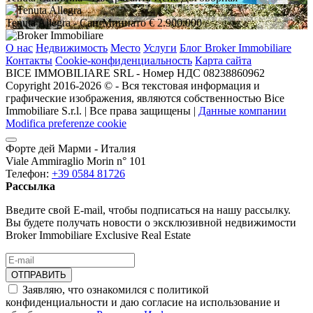
Tenuta Allegra
- Сан-Миниато
€ 2.900.000
О нас
Недвижимость
Место
Услуги
Блог Broker Immobiliare
Контакты
Cookie-конфиденциальность
Карта сайта
BICE IMMOBILIARE SRL - Номер НДС 08238860962
Copyright 2016-2026 ©️ - Вся текстовая информация и
графические изображения, являются собственностью Bice
Immobiliare S.r.l. | Все права защищены |
Данные компании
Modifica preferenze cookie
Форте дей Марми - Италия
Viale Ammiraglio Morin n° 101
Телефон:
+39 0584 81726
Рассылка
Введите свой E-mail, чтобы подписаться на нашу рассылку.
Вы будете получать новости о эксклюзивной недвижимости
Broker Immobiliare Exclusive Real Estate
ОТПРАВИТЬ
Заявляю, что ознакомился с политикой
конфиденциальности и даю согласие на использование и