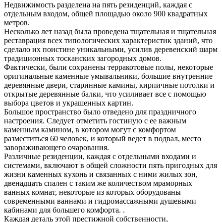
Недвижимость разделена на пять резиденций, каждая с
отдельным входом, общей площадью около 900 квадратных
метров.
Несколько лет назад была проведена тщательная и тщательная
реставрация всех типологических характеристик зданий, что
сделало их поистине уникальными, усилив деревенский шарм
традиционных тосканских загородных домов.
Фактически, были сохранены терракотовые полы, некоторые
оригинальные каменные умывальники, большие внутренние
деревянные двери, старинные камины, кирпичные потолки и
открытые деревянные балки, что усиливает все с помощью
выбора цветов и украшенных картин.
Большое пространство было отведено для праздничного
настроения.
Следует отметить гостиную с ее важным
каменным камином, в котором могут с комфортом
разместиться 60 человек, и который ведет в подвал, место
завораживающего очарования.
Различные резиденции, каждая с отдельными входами и
системами, включают в общей сложности пять пригодных для
жизни каменных кухонь и связанных с ними жилых зон,
двенадцать спален с таким же количеством мраморных
ванных комнат, некоторые из которых оборудованы
современными ваннами и гидромассажными душевыми
кабинами для большего комфорта. .
Каждая деталь этой престижной собственности,