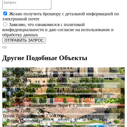
Желаю получить брошюру с детальной информацией по
электронной почте
Заявляю, что ознакомился с политикой
конфиденциальности и даю согласие на использование и
обработку данных
Другие Подобные Объекты
Tenuta Malbec
- Лукка
€ 2.450.000
Tenuta Claire
- Веккьяно
€ 2.200.000
Tenuta Ginestra
- Палая
€ 4.800.000
Tenuta Alma
- Кашана Терме Лари
€ 3.200.000
Tenuta Tullia
- Палая
€ 2.500.000
Tenuta California
- Пьетрасанта
Цена Договорная