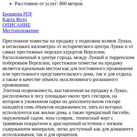
Расстояние от услуг
:
800 метров
Брошюра PDF
Карта
Фото
ОПИСАНИЕ
Местоположение
Престижное поместье на продажу у подножия холмов Лукки,
в нескольких километрах от исторического центра Лукки и от
самых престижных морских курортов Версилии.
Расположенный в центре города, между Луккой и тирренским
побережьем Версилии, престижное поместье на продажу
является идеальным местом как для постоянного проживания
или престижного представительского дома, так и для отдыха,
а также в качестве объекта эксклюзивного роскошного
проживания.
Элитная недвижимость, выставленная на продажу в Лукке,
расположена в лесу площадью около трех гектаров, на
котором в ухоженном парке на дополнительном гектаре
находятся семь объектов недвижимости, пять из которых
используются как жилые дома, а также прекрасный бассейн,
окруженный садом. зона солярия., теннисный корт с
травяным покрытием и драгоценный источник с низким
содержанием минералов, легко доступный как для домашнего
использования, так и для орошения.