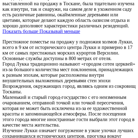
выставленной на продажу в Тоскане, была тщательно изучена
как изнутри, так и снаружи, на самом деле в ухоженном саду
есть различные равнины, окаймленные деревьями или
цветами, которые делают каждую область оазисом отдыха и
хорошо дополняют характеристики различных резиденций.
Показать больше
Показывай меньше
Престижное поместье на продажу у подножия холмов Лукки,
всего в 9 км от исторического центра Лукки и примерно в 17
км от самых престижных морских курортов Версилии.
Основные службы доступны в 800 метрах от отеля.
Город Лукка традиционно называют «городом сотен церквей»
из-за большого количества мест поклонения, принадлежащих
к разным эпохам, которые расположены внутри
внушительных выложенных деревьями стен эпохи
Возрождения, окружающих город, являясь одним из сокровищ
Тосканы.
Маленький и старый город-государство с его неизменным
очарованием, отправной точкой или точкой пересечения,
которая не может быть исключена из-за ее художественной
красоты и запоминающейся атмосферы. После посещения
этого города многие иностранные гости выбрали этот город в
качестве места жительства.
Изучение Лукки означает погружение в узкие улочки лучших
сохранившихся исторических центров, прогулка вокруг