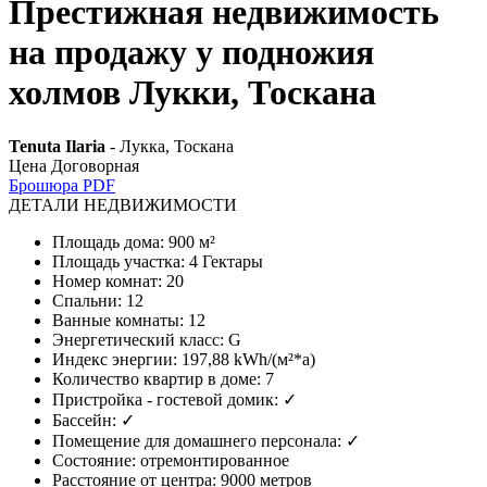
Престижная недвижимость
на продажу у подножия
холмов Лукки, Тоскана
Tenuta Ilaria
- Лукка, Тоскана
Цена Договорная
Брошюра PDF
ДЕТАЛИ НЕДВИЖИМОСТИ
Площадь дома
:
900 м²
Площадь участка
:
4 Гектары
Номер комнат
:
20
Спальни
:
12
Ванные комнаты
:
12
Энергетический класс
:
G
Индекс энергии
:
197,88 kWh/(м²*a)
Количество квартир в доме
:
7
Пристройка - гостевой домик
:
✓
Бассейн
:
✓
Помещение для домашнего персонала
:
✓
Состояние
:
отремонтированное
Расстояние от центра
:
9000 метров