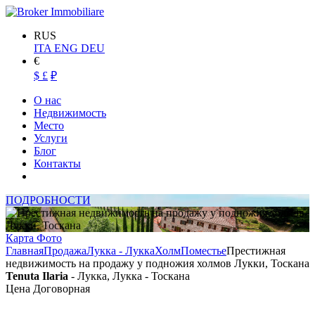
RUS
ITA
ENG
DEU
€
$
£
₽
О нас
Недвижимость
Место
Услуги
Блог
Контакты
ПОДРОБНОСТИ
Карта
Фото
Главная
Продажа
Лукка - Лукка
Холм
Поместье
Престижная
недвижимость на продажу у подножия холмов Лукки, Тоскана
Tenuta Ilaria
- Лукка, Лукка - Тоскана
Цена Договорная