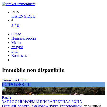
RUS
ITA
ENG
DEU
€
$
£
₽
О нас
Недвижимость
Место
Услуги
Блог
Контакты
Immobile non disponibile
Torna alla Home
ПОДРОБНОСТИ
Карта
ЗАПРОС ИНФОРМАЦИИ ЗАПРЕТНАЯ ЗОНА
Главная
Продажа
Камайоре - Лукка
Пригород
Дом
Старинный