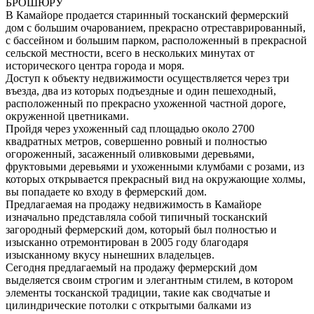
БРОШЮРУ
В Камайоре продается старинный тосканский фермерский
дом с большим очарованием, прекрасно отреставрированный,
с бассейном и большим парком, расположенный в прекрасной
сельской местности, всего в нескольких минутах от
исторического центра города и моря.
Доступ к объекту недвижимости осуществляется через три
въезда, два из которых подъездные и один пешеходный,
расположенный по прекрасно ухоженной частной дороге,
окруженной цветниками.
Пройдя через ухоженный сад площадью около 2700
квадратных метров, совершенно ровный и полностью
огороженный, засаженный оливковыми деревьями,
фруктовыми деревьями и ухоженными клумбами с розами, из
которых открывается прекрасный вид на окружающие холмы,
вы попадаете ко входу в фермерский дом.
Предлагаемая на продажу недвижимость в Камайоре
изначально представляла собой типичный тосканский
загородный фермерский дом, который был полностью и
изысканно отремонтирован в 2005 году благодаря
изысканному вкусу нынешних владельцев.
Сегодня предлагаемый на продажу фермерский дом
выделяется своим строгим и элегантным стилем, в котором
элементы тосканской традиции, такие как сводчатые и
цилиндрические потолки с открытыми балками из