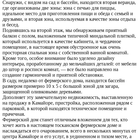
Снаружи, с видом на сад и бассейн, находится вторая веранда,
где организованы две зоны: зона с печью для пиццы,
идеальное место для приготовления пищи и обеда с семьей и
друзьями, и вторая зона, используемая в качестве зоны отдыха
и бесед.
Поднявшись на второй этаж, мы обнаруживаем приятный
балкон с полом, выложенным типичной миндальной плиткой,
который используется в качестве кабинета, и чердачное
помещение, в настоящее время обустроенное как очень
просторная спальная зона с собственной ванной комнатой.
Кроме того, особое внимание было уделено дизайну
интерьера, проработанному до мельчайших деталей: от мебели
до штор и росписи комнат, — все было направлено на
создание гармоничной и приятной обстановки.
В саду, недалеко от фермерского дома, находится бассейн
размером примерно 10 х 5 с большой зоной для загара,
защищенной оливковыми деревьями.
Дополняет эту замечательную недвижимость, выставленную
на продажу в Камайоре, пристройка, расположенная рядом с
парковкой, в которой находятся техническое помещение и
прачечная.
Фермерский дом станет отличным вложением для тех, кто
хочет жить в настоящем тосканском фермерском доме и
наслаждаться его очарованием, всего в нескольких минутах от
центра Камайоре и его услуг, в уединенном и тихом месте, а