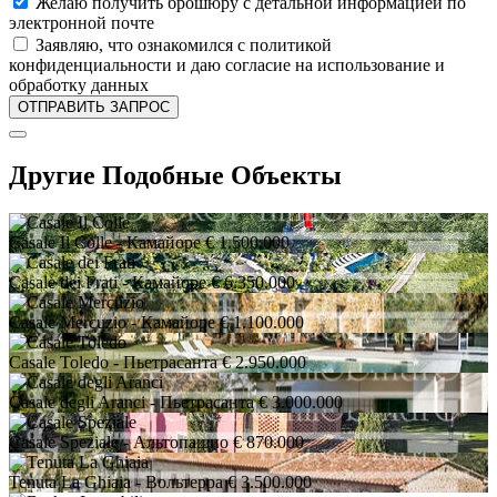
Желаю получить брошюру с детальной информацией по
электронной почте
Заявляю, что ознакомился с политикой
конфиденциальности и даю согласие на использование и
обработку данных
Другие Подобные Объекты
Casale Il Colle
- Камайоре
€ 1.500.000
Casale dei Frati
- Камайоре
€ 6.350.000
Casale Mercuzio
- Камайоре
€ 1.100.000
Casale Toledo
- Пьетрасанта
€ 2.950.000
Casale degli Aranci
- Пьетрасанта
€ 3.000.000
Casale Speziale
- Альтопашио
€ 870.000
Tenuta La Ghiaia
- Вольтерра
€ 3.500.000