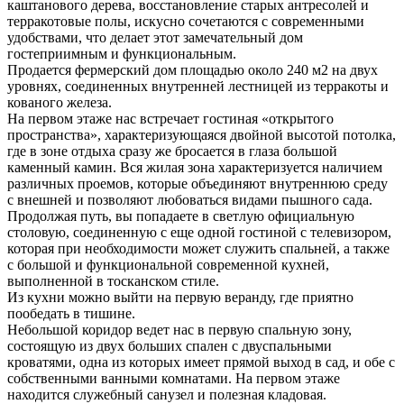
каштанового дерева, восстановление старых антресолей и
терракотовые полы, искусно сочетаются с современными
удобствами, что делает этот замечательный дом
гостеприимным и функциональным.
Продается фермерский дом площадью около 240 м2 на двух
уровнях, соединенных внутренней лестницей из терракоты и
кованого железа.
На первом этаже нас встречает гостиная «открытого
пространства», характеризующаяся двойной высотой потолка,
где в зоне отдыха сразу же бросается в глаза большой
каменный камин. Вся жилая зона характеризуется наличием
различных проемов, которые объединяют внутреннюю среду
с внешней и позволяют любоваться видами пышного сада.
Продолжая путь, вы попадаете в светлую официальную
столовую, соединенную с еще одной гостиной с телевизором,
которая при необходимости может служить спальней, а также
с большой и функциональной современной кухней,
выполненной в тосканском стиле.
Из кухни можно выйти на первую веранду, где приятно
пообедать в тишине.
Небольшой коридор ведет нас в первую спальную зону,
состоящую из двух больших спален с двуспальными
кроватями, одна из которых имеет прямой выход в сад, и обе с
собственными ванными комнатами. На первом этаже
находится служебный санузел и полезная кладовая.