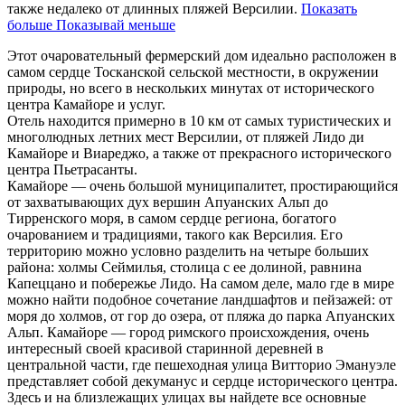
также недалеко от длинных пляжей Версилии.
Показать
больше
Показывай меньше
Этот очаровательный фермерский дом идеально расположен в
самом сердце Тосканской сельской местности, в окружении
природы, но всего в нескольких минутах от исторического
центра Камайоре и услуг.
Отель находится примерно в 10 км от самых туристических и
многолюдных летних мест Версилии, от пляжей Лидо ди
Камайоре и Виареджо, а также от прекрасного исторического
центра Пьетрасанты.
Камайоре — очень большой муниципалитет, простирающийся
от захватывающих дух вершин Апуанских Альп до
Тирренского моря, в самом сердце региона, богатого
очарованием и традициями, такого как Версилия. Его
территорию можно условно разделить на четыре больших
района: холмы Сеймилья, столица с ее долиной, равнина
Капеццано и побережье Лидо. На самом деле, мало где в мире
можно найти подобное сочетание ландшафтов и пейзажей: от
моря до холмов, от гор до озера, от пляжа до парка Апуанских
Альп. Камайоре — город римского происхождения, очень
интересный своей красивой старинной деревней в
центральной части, где пешеходная улица Витторио Эмануэле
представляет собой декуманус и сердце исторического центра.
Здесь и на близлежащих улицах вы найдете все основные