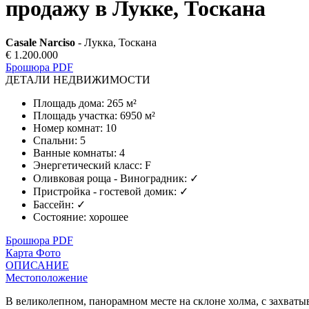
продажу в Лукке, Тоскана
Casale Narciso
- Лукка, Тоскана
€ 1.200.000
Брошюра PDF
ДЕТАЛИ НЕДВИЖИМОСТИ
Площадь дома
:
265 м²
Площадь участка
:
6950 м²
Номер комнат
:
10
Спальни
:
5
Ванные комнаты
:
4
Энергетический класс
:
F
Оливковая роща - Виноградник
:
✓
Пристройка - гостевой домик
:
✓
Бассейн
:
✓
Состояние
:
хорошее
Брошюра PDF
Карта
Фото
ОПИСАНИЕ
Местоположение
В великолепном, панорамном месте на склоне холма, с захва