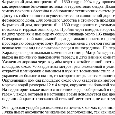
Фермерский дом, построенный в 1830 году, в 2004 году проше
как деревянные балочные потолки и терракотовая кладка. Дал
замену покрытия бассейна и обновление технических систем (с
Доступ к собственности осуществляется по живописной дороге
фермерского дома. Для большего удобства в стоимость продаж
Фермерский дом, построенный в 1830 году, прошел тщательную
потолках и терракотовая кладка. Пройдя через въездные ворот
на двух уровнях и имеющему общую площадь около 195 квадра
С очаровательной панорамной веранды можно попасть в прост
просторную обеденную зону. Кухня соединена с уютной гостин
великолепный вид на оливковые рощи и виноградники. На пер
Характерная оригинальная каменная лестница Матрайя ведет н
выход на приятную панорамную террасу, и двух ванных комнат
Ухоженная дорожка через клумбы ведет к хозяйственной постро
площадью около 70 квадратных метров, расположенный в уедин
открытой планировки с камином и кухня в тосканском стиле, а
украшенная большим окном, из которого открывается живопис
Окружающий дом сад площадью около 6950 квадратных метров,
морской водой размером 12 x 4 метра, окруженный большой зо
На территории также имеется источник воды, собираемый в п
гараж у входа, который в настоящее время используется как д
подлинной красоты тосканской сельской местности, не жертву
Эта чудесная усадьба расположена на зеленых холмах провинции
Лукка имеет абсолютно уникальное расположение, так как нахо