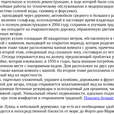
л тщательную и полную реконструкцию, в ходе которой были со
ьнейшие работы по техническому обслуживанию и модернизации 
истема соленой воды, скиммер и форсунки).
, проходящей через деревню; автомобили среднего и большого р
и включен гольф-кар, используемый в настоящее время владельца
 и полную реконструкцию в 2004 году, сохранив и улучшив тра
а, вы попадаете на очаровательную дорожку, обрамленную цветам
тных метров.
орную кухню площадью 40 квадратных метров, обставленную в 
ой с камином,
выходящей на открытую веранду, которая разделе
вом этаже также расположены ванная комната с душем, прачечн
а второй этаж, отведенный под спальную зону, состоящую из че
. Отсюда открывается вид на долину, предлагающий проблески р
йке, которая изначально, в 1950-х годах, была винным погребом
енном месте с панорамным видом. Дом расположен на двух уров
 также ванная комната с ванной. На втором этаже расположена с
ный вид на окрестности.
 тщательно ухоженный, украшен клумбами, дорожками и фрукто
ной для загара, откуда открывается захватывающий вид на холмы
одземные бетонные резервуары и используемый для орошения, ч
ровяной сарай. Уникальный объект недвижимости, идеально подхо
я при этом комфортом и очарованием традиций.
Показать больше
 Лукка, в небольшой деревушке, где есть все необходимые удобс
дится в непосредственной близости от моря: до Форте-деи-Марм