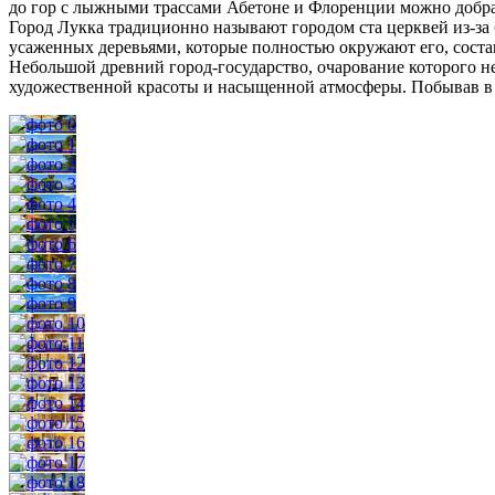
до гор с лыжными трассами Абетоне и Флоренции можно добрат
Город Лукка традиционно называют городом ста церквей из-з
усаженных деревьями, которые полностью окружают его, сост
Небольшой древний город-государство, очарование которого н
художественной красоты и насыщенной атмосферы. Побывав в Л