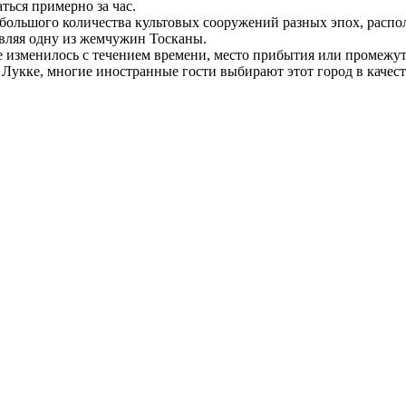
ься примерно за час.
а большого количества культовых сооружений разных эпох, рас
авляя одну из жемчужин Тосканы.
е изменилось с течением времени, место прибытия или промежуто
укке, многие иностранные гости выбирают этот город в качест