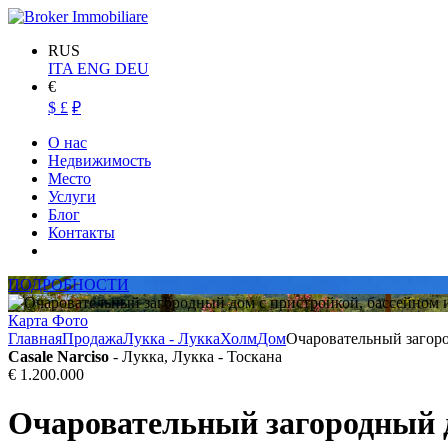
RUS
ITA
ENG
DEU
€
$
£
₽
О нас
Недвижимость
Место
Услуги
Блог
Контакты
ПОДРОБНОСТИ
Карта
Фото
Главная
Продажа
Лукка - Лукка
Холм
Дом
Очаровательный загоро
Casale Narciso
- Лукка, Лукка - Тоскана
€ 1.200.000
Очаровательный загородный д