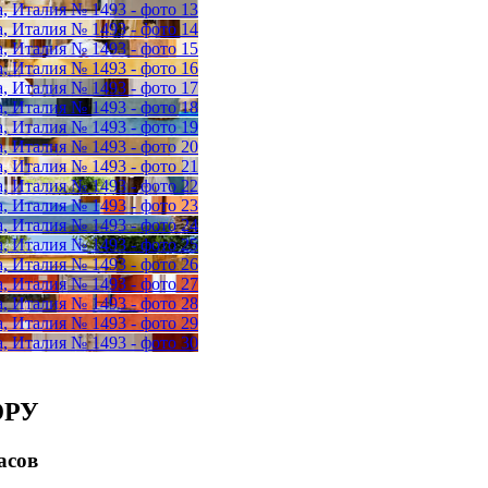
ЮРУ
асов