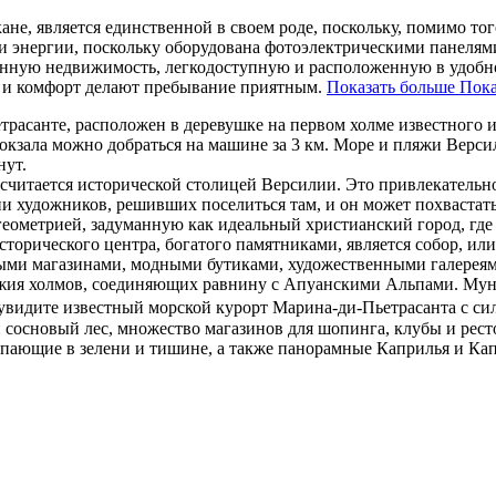
ане, является единственной в своем роде, поскольку, помимо то
ии энергии, поскольку оборудована фотоэлектрическими панелям
ринную недвижимость, легкодоступную и расположенную в удобно
ие и комфорт делают пребывание приятным.
Показать больше
Пока
асанте, расположен в деревушке на первом холме известного и 
окзала можно добраться на машине за 3 км. Море и пляжи Верс
нут.
читается исторической столицей Версилии. Это привлекательное
 художников, решивших поселиться там, и он может похвастать
геометрией, задуманную как идеальный христианский город, где
орического центра, богатого памятниками, является собор, или
ми магазинами, модными бутиками, художественными галереями
жия холмов, соединяющих равнину с Апуанскими Альпами. Муни
 увидите известный морской курорт Марина-ди-Пьетрасанта с си
й сосновый лес, множество магазинов для шопинга, клубы и рес
топающие в зелени и тишине, а также панорамные Каприлья и К