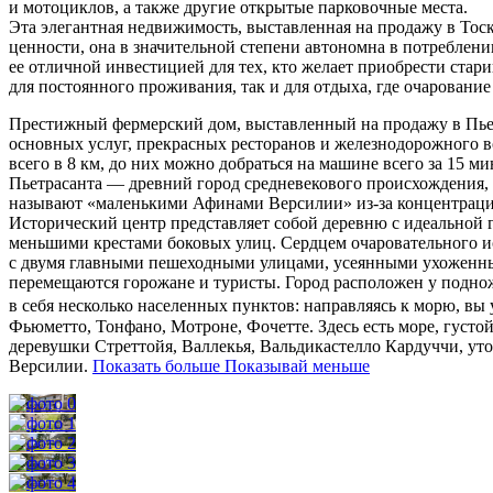
и мотоциклов, а также другие открытые парковочные места.
Эта элегантная недвижимость, выставленная на продажу в Тоск
ценности, она в значительной степени автономна в потреблен
ее отличной инвестицией для тех, кто желает приобрести ста
для постоянного проживания, так и для отдыха, где очарован
Престижный фермерский дом, выставленный на продажу в Пьетр
основных услуг, прекрасных ресторанов и железнодорожного в
всего в 8 км, до них можно добраться на машине всего за 15 ми
Пьетрасанта — древний город средневекового происхождения, с
называют «маленькими Афинами Версилии» из-за концентрации
Исторический центр представляет собой деревню с идеальной 
меньшими крестами боковых улиц. Сердцем очаровательного ист
с двумя главными пешеходными улицами, усеянными ухоженны
перемещаются горожане и туристы. Город расположен у подно
в себя несколько населенных пунктов: направляясь к морю, вы
Фьюметто, Тонфано, Мотроне, Фочетте. Здесь есть море, густо
деревушки Стреттойя, Валлекья, Вальдикастелло Кардуччи, у
Версилии.
Показать больше
Показывай меньше