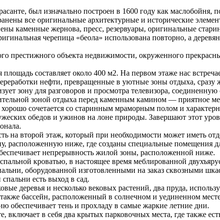
анте, был изначально построен в 1600 году как маслобойня, по
хранены все оригинальные архитектурные и исторические элеме
ены каменные жернова, пресс, резервуары, оригинальные стари
игинальная черепица «беола» использована повторно, а деревя
того престижного объекта недвижимости, окруженного прекрасн
я площадь составляет около 400 м2. На первом этаже нас встреч
переработки нефти, превращенные в уютные зоны отдыха, сразу 
зует зону для разговоров и просмотра телевизора, соединенную
нительной зоной отдыха перед каменным камином — приятное ме
н, хорошо сочетается со старинным мраморным полом и характе
жеских обедов и ужинов на лоне природы. Завершают этот урове
онала.
ть на второй этаж, который при необходимости может иметь отд
ону, расположенную ниже, где созданы специальные помещения 
 обеспечивает непрерывность жилой зоны, расположенной ниже.
вуспальной кроватью, в настоящее время меблированной двухъяр
 спальни, оборудованной изготовленными на заказ сквозными ш
спальни есть выход в сад.
ые деревья и несколько вековых растений, два пруда, используе
 также бассейн, расположенный в солнечном и уединенном месте
ию обеспечивает тень и прохладу в самые жаркие летние дни.
 включает в себя два крытых парковочных места, где также есть