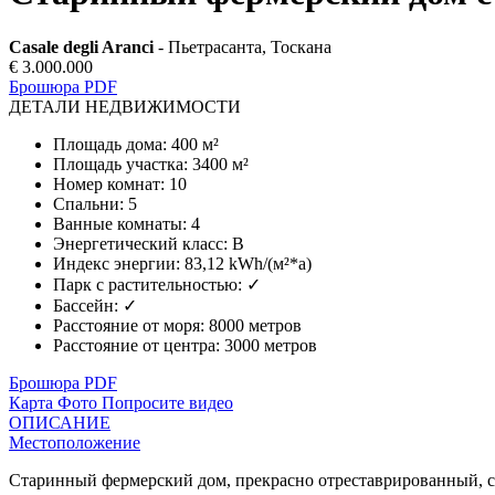
Casale degli Aranci
- Пьетрасанта, Тоскана
€ 3.000.000
Брошюра PDF
ДЕТАЛИ НЕДВИЖИМОСТИ
Площадь дома
:
400 м²
Площадь участка
:
3400 м²
Номер комнат
:
10
Спальни
:
5
Ванные комнаты
:
4
Энергетический класс
:
B
Индекс энергии
:
83,12 kWh/(м²*a)
Парк с растительностью
:
✓
Бассейн
:
✓
Расстояние от моря
:
8000 метров
Расстояние от центра
:
3000 метров
Брошюра PDF
Карта
Фото
Попросите видео
ОПИСАНИЕ
Местоположение
Старинный фермерский дом, прекрасно отреставрированный, с п