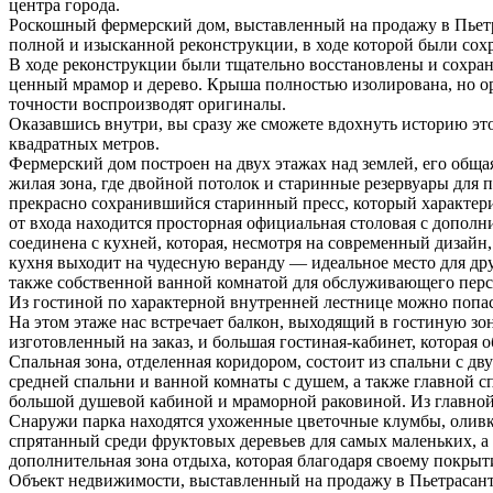
центра города.
Роскошный фермерский дом, выставленный на продажу в Пьетрас
полной и изысканной реконструкции, в ходе которой были со
В ходе реконструкции были тщательно восстановлены и сохран
ценный мрамор и дерево. Крыша полностью изолирована, но ор
точности воспроизводят оригиналы.
Оказавшись внутри, вы сразу же сможете вдохнуть историю э
квадратных метров.
Фермерский дом построен на двух этажах над землей, его обща
жилая зона, где двойной потолок и старинные резервуары для 
прекрасно сохранившийся старинный пресс, который характери
от входа находится просторная официальная столовая с допол
соединена с кухней, которая, несмотря на современный дизай
кухня выходит на чудесную веранду — идеальное место для дру
также собственной ванной комнатой для обслуживающего перс
Из гостиной по характерной внутренней лестнице можно попас
На этом этаже нас встречает балкон, выходящий в гостиную з
изготовленный на заказ, и большая гостиная-кабинет, которая
Спальная зона, отделенная коридором, состоит из спальни с д
средней спальни и ванной комнаты с душем, а также главной
большой душевой кабиной и мраморной раковиной. Из главной 
Снаружи парка находятся ухоженные цветочные клумбы, оливков
спрятанный среди фруктовых деревьев для самых маленьких, а
дополнительная зона отдыха, которая благодаря своему покрыт
Объект недвижимости, выставленный на продажу в Пьетрасанте,