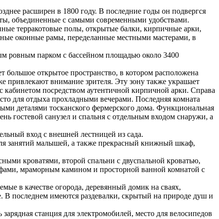
зднее расширен в 1800 году. В последние годы он подвергся
нты, объединенные с самыми современными удобствами.
нные терракотовые полы, открытые балки, кирпичные арки,
нные оконные рамы, переделанные местными мастерами, в
ым ровным парком с бассейном площадью около 3400
ает большое открытое пространство, в котором расположена
же привлекают внимание зрителя. Эту зону также украшает
 с кабинетом посредством аутентичной кирпичной арки.
Справа
сто для отдыха прохладными вечерами. Последняя комната
рными деталями тосканского фермерского дома. Функциональная
нь гостевой санузел и спальня с отдельным входом снаружи, а
ельный вход с внешней лестницей из сада.
для занятий малышей, а также прекрасный книжный шкаф,
усными кроватями, второй спальни с двуспальной кроватью,
кафами, мраморным камином и просторной ванной комнатой с
мые в качестве огорода, деревянный домик на сваях,
. В последнем имеются раздевалки, скрытый на природе душ и
 зарядная станция для электромобилей, место для велосипедов