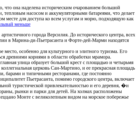
го, что она наделена историческим очарованием большой
и, тепловым насосом и аккумуляторными батареями, что делает
м месте для доступа ко всем услугам и морю, подходящую как
зывай меньше
артистичного города Версилия. До исторического центра, всех
илии в Марина-ди-Пьетрасанта и Форте-дей-Марми находятся
 место, особенно для культурного и элитного туризма. Его
ся древними корнями в области обработки мрамора.
 главная улица образует большой крест с площадью и четырьмя
 коллегиальная церковь Сан-Мартино, и ее прекрасная площадь
, барами и типичными ресторанами, где постоянно
ципалитет Пьетрасанта, помимо городского центра, включает
льной туристической привлекательностью и его деревня,
�и
тораны, рынки и парки для детей. На холмах расположены
апеццано Монте с великолепным видом на морское побережье