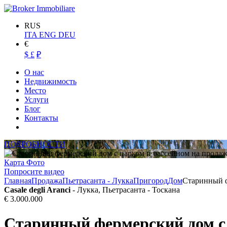
RUS
ITA
ENG
DEU
€
$
£
₽
О нас
Недвижимость
Место
Услуги
Блог
Контакты
ПОДРОБНОСТИ
Карта
Фото
Попросите видео
Главная
Продажа
Пьетрасанта - Лукка
Пригород
Дом
Старинный ф
Casale degli Aranci
- Лукка, Пьетрасанта - Тоскана
€ 3.000.000
Старинный фермерский дом с 