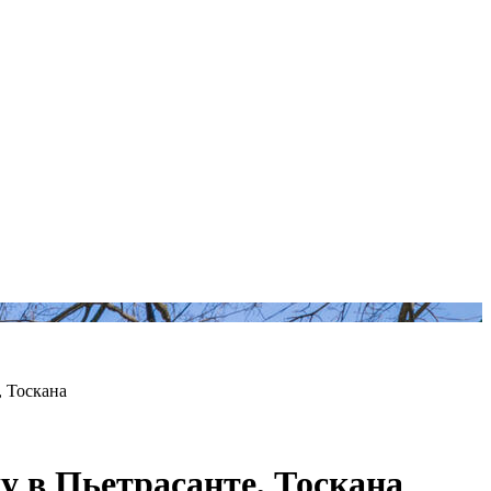
, Тоскана
у в Пьетрасанте, Тоскана