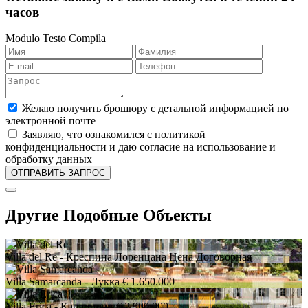
часов
Modulo Testo Compila
Желаю получить брошюру с детальной информацией по
электронной почте
Заявляю, что ознакомился с политикой
конфиденциальности и даю согласие на использование и
обработку данных
Другие Подобные Объекты
Villa del Re
- Креспина Лоренцана
Цена Договорная
Villa Samarcanda
- Лукка
€ 1.650.000
Villa Erica
- Капаннори
€ 2.900.000