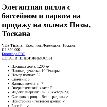
Элегантная вилла с
бассейном и парком на
продажу на холмах Пизы,
Тоскана
Villa Tiziana
- Креспина Лоренцана, Тоскана
€ 1.850.000
Брошюра PDF
ДЕТАЛИ НЕДВИЖИМОСТИ
Площадь дома
:
1200 м²
Площадь участка
:
10 Гектары
Номер комнат
:
32
Спальни
:
8
Ванные комнаты
:
7
Энергетический класс
:
F
Индекс энергии
:
147,50 kWh/(м²*a)
Оливковая роща - Виноградник
:
✓
Пристройка - гостевой домик
:
✓
Бассейн
:
✓