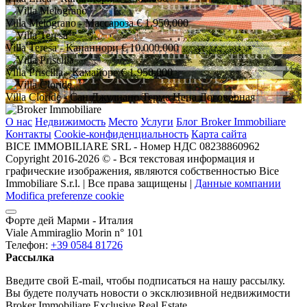
Villa Melograno
- Массароза
€ 1.950.000
Villa Teresa
- Капаннори
€ 10.000.000
Villa Priscilla
- Камайоре
€ 1.950.000
Villa Cloride
- Сан Джулиано Терме
Цена Договорная
О нас
Недвижимость
Место
Услуги
Блог Broker Immobiliare
Контакты
Cookie-конфиденциальность
Карта сайта
BICE IMMOBILIARE SRL - Номер НДС 08238860962
Copyright 2016-2026 ©️ - Вся текстовая информация и
графические изображения, являются собственностью Bice
Immobiliare S.r.l. | Все права защищены |
Данные компании
Modifica preferenze cookie
Форте дей Марми - Италия
Viale Ammiraglio Morin n° 101
Телефон:
+39 0584 81726
Рассылка
Введите свой E-mail, чтобы подписаться на нашу рассылку.
Вы будете получать новости о эксклюзивной недвижимости
Broker Immobiliare Exclusive Real Estate