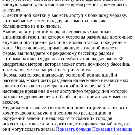
ванную комнату, но в настоящее время ремонт должен быть
завершен.
С лестничной клетки у вас есть доступ к большому чердаку,
который может вместить другие комнаты, так как
большинство из них жилые.
Выйдя во внутренний парк, ослепляешь ухоженный
английский газон, на котором устроены различные цветочные
клумбы и обустроены различные зоны отдыха и обеденные
зоны. Через дорожку, примыкающую к главной вилле и
ферме, вы попадаете к прекрасному бассейну, рядом с
которым находится древняя голубятня площадью около 36
квадратных метров, которая может стать домиком у бассейна,
так как она уже оснащена электричеством.
Ферма, расположенная между основной резиденцией и
бассейном, может быть разделена на несколько независимых
квартир большого размера, по крайней мере, на 3. В
настоящее время она имеет доступную террасу, под которой
находится дровяная печь. и барбекю для приятных моментов
веселья.
Недвижимость является отличной инвестицией для тех, кто
хочет очаровательную и престижную резиденцию, в
окружении зелени и недалеко от тосканских городов
искусства, а также для тех, кто ищет очаровательный дом, где
они могут создать жилье.
Показать больше
Показывай меньше