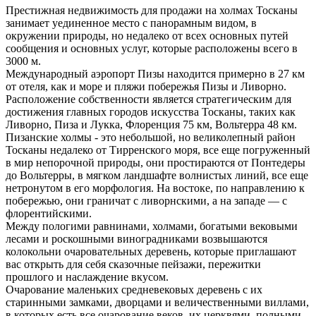
Престижная недвижимость для продажи на холмах Тосканы
занимает уединенное место с панорамным видом, в
окружении природы, но недалеко от всех основных путей
сообщения и основных услуг, которые расположены всего в
3000 м.
Международный аэропорт Пизы находится примерно в 27 км
от отеля, как и море и пляжи побережья Пизы и Ливорно.
Расположение собственности является стратегическим для
достижения главных городов искусства Тосканы, таких как
Ливорно, Пиза и Лукка, Флоренция 75 км, Вольтерра 48 км.
Пизанские холмы - это небольшой, но великолепный район
Тосканы недалеко от Тирренского моря, все еще погруженный
в мир непорочной природы, они простираются от Понтедеры
до Вольтерры, в мягком ландшафте волнистых линий, все еще
нетронутом в его морфология. На востоке, по направлению к
побережью, они граничат с ливорнскими, а на западе — с
флорентийскими.
Между пологими равнинами, холмами, богатыми вековыми
лесами и роскошными виноградниками возвышаются
колокольни очаровательных деревень, которые приглашают
вас открыть для себя сказочные пейзажи, пережитки
прошлого и наслаждение вкусом.
Очарование маленьких средневековых деревень с их
старинными замками, дворцами и величественными виллами,
в которых есть все очарование веков, их церквями, полными