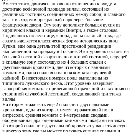
Вместо этого, двигаясь вправо по отношению к входу, я
достигаю всей жилой площади виллы, состоящей из
различных гостиных, соединенных между собой, и главного
зала с выходом в прекрасный парк через большие
французские двери. Эту зону дополняет большая кухня из
кирпичной кладки и керамики Виетри, а также столовая.
Поднявшись по лестнице, я попадаю на главный этаж, где
сразу выделяется классическая форма исторических вилл
Лукки, еще одна деталь этой престижной резиденции,
выставленной на продажу в Тоскане. Этот уровень состоит из
большой гостиной с фортепиано и второй гостиной, ведущей
в спальную зону, состоящую из 4 больших спален с
двуспальными кроватями, две из которых с ванными
комнатами, одна спальня и ванная комната с душевой
кабиной. В некоторых номерах полы выполнены из
типичного луккезского песка. Этот уровень завершает
гардеробная комната с прилегающей прачечной и связанная со
старинной служебной лестницей, соединяющей три этажа
виллы.
На втором этаже есть еще 2 спальни с двуспальными
кроватями, одна из которых имеет терракотовый пол в
антресоли, средняя комната с 4-метровыми сводами,
оборудованная драгоценными книжными шкафами на заказ.
Из второй спальни с двуспальной кроватью у вас есть доступ
в другую зону, где вы можете получить еще две спальни и