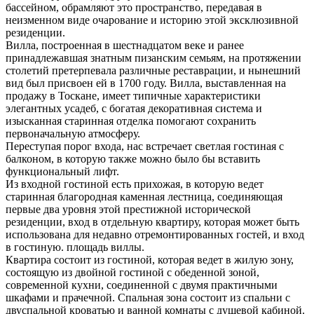
бассейном, обрамляют это пространство, передавая в
неизменном виде очарование и историю этой эксклюзивной
резиденции.
Вилла, построенная в шестнадцатом веке и ранее
принадлежавшая знатным пизанским семьям, на протяжении
столетий претерпевала различные реставрации, и нынешний
вид был присвоен ей в 1700 году. Вилла, выставленная на
продажу в Тоскане, имеет типичные характеристики
элегантных усадеб, с богатая декоративная система и
изысканная старинная отделка помогают сохранить
первоначальную атмосферу.
Переступая порог входа, нас встречает светлая гостиная с
балконом, в которую также можно было бы вставить
функциональный лифт.
Из входной гостиной есть прихожая, в которую ведет
старинная благородная каменная лестница,
соединяющая
первые два уровня этой престижной исторической
резиденции, вход в отдельную квартиру, которая может быть
использована для недавно отремонтированных гостей, и вход
в гостиную. площадь виллы.
Квартира состоит из гостиной, которая ведет в жилую зону,
состоящую из двойной гостиной с обеденной зоной,
современной кухни, соединенной с двумя практичными
шкафами и прачечной. Спальная зона состоит из спальни с
двуспальной кроватью и ванной комнаты с душевой кабиной.