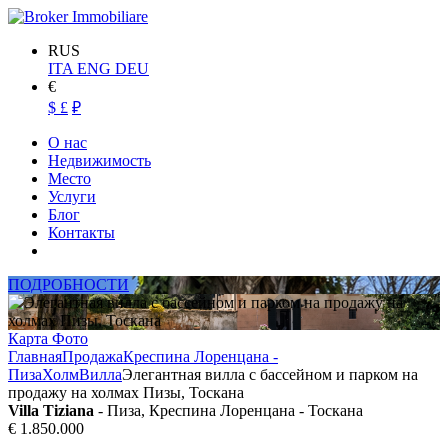
RUS
ITA
ENG
DEU
€
$
£
₽
О нас
Недвижимость
Место
Услуги
Блог
Контакты
ПОДРОБНОСТИ
Карта
Фото
Главная
Продажа
Креспина Лоренцана -
Пиза
Холм
Вилла
Элегантная вилла с бассейном и парком на
продажу на холмах Пизы, Тоскана
Villa Tiziana
- Пиза, Креспина Лоренцана - Тоскана
€ 1.850.000