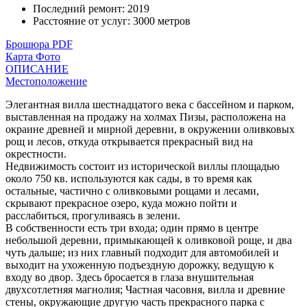
Последний ремонт
:
2019
Расстояние от услуг
:
3000 метров
Брошюра PDF
Карта
Фото
ОПИСАНИЕ
Местоположение
Элегантная вилла шестнадцатого века с бассейном и парком,
выставленная на продажу на холмах Пизы, расположена на
окраине древней и мирной деревни, в окружении оливковых
рощ и лесов, откуда открывается прекрасный вид на
окрестности.
Недвижимость состоит из исторической виллы площадью
около 750 кв. используются как сады, в то время как
остальные, частично с оливковыми рощами и лесами,
скрывают прекрасное озеро, куда можно пойти и
расслабиться, прогуливаясь в зелени.
В собственности есть три входа; один прямо в центре
небольшой деревни, примыкающей к оливковой роще, и два
чуть дальше; из них главный подходит для автомобилей и
выходит на ухоженную подъездную дорожку, ведущую к
входу во двор. Здесь бросается в глаза внушительная
двухсотлетняя магнолия; Частная часовня, вилла и древние
стены, окружающие другую часть прекрасного парка с