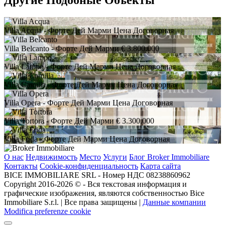
Другие Подобные Объекты
Villa Acqua
- Форте Дей Марми
Цена Договорная
Villa Belcanto
- Форте Дей Марми
€ 3.800.000
Villa Lampo
- Форте Дей Марми
Цена Договорная
Villa Camilla
- Форте Дей Марми
Цена Договорная
Villa Opera
- Форте Дей Марми
Цена Договорная
Villa Tortora
- Форте Дей Марми
€ 3.300.000
Villa Frida
- Форте Дей Марми
Цена Договорная
О нас
Недвижимость
Место
Услуги
Блог Broker Immobiliare
Контакты
Cookie-конфиденциальность
Карта сайта
BICE IMMOBILIARE SRL - Номер НДС 08238860962
Copyright 2016-2026 ©️ - Вся текстовая информация и
графические изображения, являются собственностью Bice
Immobiliare S.r.l. | Все права защищены |
Данные компании
Modifica preferenze cookie