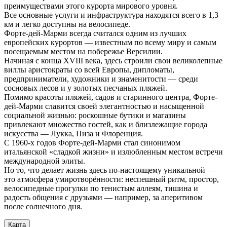
преимуществами этого курорта мирового уровня.
Все основные услуги и инфраструктура находятся всего в 1,3
км и легко доступны на велосипеде.
Форте-дей-Марми всегда считался одним из лучших
европейских курортов — известным по всему миру и самым
посещаемым местом на побережье Версилии.
Начиная с конца XVIII века, здесь строили свои великолепные
виллы аристократы со всей Европы, дипломаты,
предприниматели, художники и знаменитости — среди
сосновых лесов и у золотых песчаных пляжей.
Помимо красоты пляжей, садов и старинного центра, Форте-
дей-Марми славится своей элегантностью и насыщенной
социальной жизнью: роскошные бутики и магазины
привлекают множество гостей, как и близлежащие города
искусства — Лукка, Пиза и Флоренция.
С 1960-х годов Форте-дей-Марми стал синонимом
итальянской «сладкой жизни» и излюбленным местом встречи
международной элиты.
Но то, что делает жизнь здесь по-настоящему уникальной —
это атмосфера умиротворённости: неспешный ритм, простор,
велосипедные прогулки по тенистым аллеям, тишина и
радость общения с друзьями — например, за аперитивом
после солнечного дня.
Карта