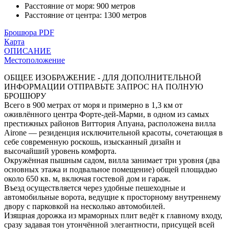
Расстояние от моря
:
900 метров
Расстояние от центра
:
1300 метров
Брошюра PDF
Карта
ОПИСАНИЕ
Местоположение
ОБЩЕЕ ИЗОБРАЖЕНИЕ - ДЛЯ ДОПОЛНИТЕЛЬНОЙ
ИНФОРМАЦИИ ОТПРАВЬТЕ ЗАПРОС НА ПОЛНУЮ
БРОШЮРУ
Всего в 900 метрах от моря и примерно в 1,3 км от
оживлённого центра Форте-дей-Марми, в одном из самых
престижных районов Виттория Апуана, расположена вилла
Airone — резиденция исключительной красоты, сочетающая в
себе современную роскошь, изысканный дизайн и
высочайший уровень комфорта.
Окружённая пышным садом, вилла занимает три уровня (два
основных этажа и подвальное помещение) общей площадью
около 650 кв. м, включая гостевой дом и гараж.
Въезд осуществляется через удобные пешеходные и
автомобильные ворота, ведущие к просторному внутреннему
двору с парковкой на несколько автомобилей.
Изящная дорожка из мраморных плит ведёт к главному входу,
сразу задавая тон утончённой элегантности, присущей всей