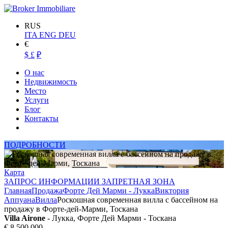
RUS
ITA
ENG
DEU
€
$
£
₽
О нас
Недвижимость
Место
Услуги
Блог
Контакты
ПОДРОБНОСТИ
Карта
ЗАПРОС ИНФОРМАЦИИ ЗАПРЕТНАЯ ЗОНА
Главная
Продажа
Форте Дей Марми - Лукка
Виктория
Аппуана
Вилла
Роскошная современная вилла с бассейном на
продажу в Форте-дей-Марми, Тоскана
Villa Airone
- Лукка, Форте Дей Марми - Тоскана
€ 8.500.000