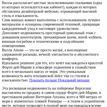
Вилла располагает шестью эксклюзивными спальнями (одна
из которых используется как кабинет), каждая из которых
обставлена дизайнерской мебелью, отражающей высокий
стиль и изысканность.
Семь ванных комнат выполнены с использованием лучших
материалов и оснащены современной техникой, превращая
каждодневный уход в настоящее удовольствие.
Дополняет недвижимость просторный цокольный этаж с
домашним кинотеатром, тренажёрным залом, зоной wellness,
винным погребом и техническими и подсобными
помещениями.
Вилла Airone — это не просто жильё, а воплощение
сдержанной роскоши, вечной элегантности и абсолютного
комфорта.
Идеальное решение для тех, кто хочет наслаждаться красотой
Форте-дей-Марми в атмосфере уединения и спокойствия
всего в нескольких шагах от моря. Это уникальная
возможность жить итальянской dolce vita со стилем и
изысканностью.
Показать больше
Показывай меньше
Эта роскошная недвижимость на побережье Версилии
выставлена на продажу в самом сердце Форте-дей-Марми, в
престижном районе Виттория Апуана, всего в 900 метрах от
моря и знаменитых пляжей Ривьеры — в тихом и уединённом
месте, которое позволяет в полной мере наслаждаться всеми