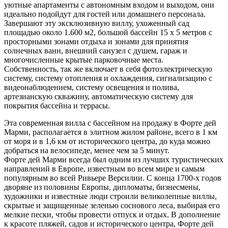
уютные апартаменты с автономным входом и выходом, они
идеально подойдут для гостей или домашнего персонала.
Завершают эту эксклюзивную виллу, ухоженный сад
площадью около 1.600 м2, большой бассейн 15 х 5 метров с
просторными зонами отдыха и зонами для принятия
солнечных ванн, внешний санузел с душем, гараж и
многочисленные крытые парковочные места.
Собственность, так же включает в себя фотоэлектрическую
систему, систему отопления и охлаждения, сигнализацию с
видеонаблюдением, систему освещения и полива,
артезианскую скважину, автоматическую систему для
покрытия бассейна и террасы.
Эта современная вилла с бассейном на продажу в Форте дей
Марми, располагается в элитном жилом районе, всего в 1 км
от моря и в 1,6 км от исторического центра, до куда можно
добраться на велосипеде, менее чем за 5 минут.
Форте дей Марми всегда был одним из лучших туристических
направлений в Европе, известным во всем мире и самым
популярным во всей Ривьере Версилии. С конца 1700-х годов
дворяне из половины Европы, дипломаты, бизнесмены,
художники и известные люди строили великолепные виллы,
скрытые и защищенные зеленью соснового леса, выбирая его
мелкие пески, чтобы провести отпуск и отдых. В дополнение
к красоте пляжей, садов и исторического центра, Форте дей