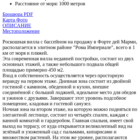
Расстояние от моря
:
1000 метров
Брошюра PDF
Карта
Фото
ОПИСАНИЕ
Местоположение
Роскошная вилла с бассейном на продажу в Форте дей Марми,
располагается в элитном районе "Рома Империале", всего в 1
км от моря и пляжей.
Эта современная вилла недавней постройки, состоит из двух
основных этажей, а также небольшого подвала общей
площадью примерно 450 м2.
Вход в собственность осуществляется через просторную
веранду на первом этаже. Дневная зона состоит из двойной
гостиной с камином, обеденной и кухни, внешне
соединённой с большой лоджией, идеальное место для обедов
и ужинов с друзьями. Завершают этот уровень подсобное
помещение, кладовая и гостевой санузел.
Ночная зона на втором этаже, на которую можно подняться по
элегантной лестнице, состоит из четырёх спален, каждая с
ванной комнатой и гардеробом. Главная спальня, имеет свой
выход на террасу, от куда открывается великолепный вид на
зелёный и ухоженный сад с пальмами, кипарисами и
множеством растений. На этом же уровне, располагаются