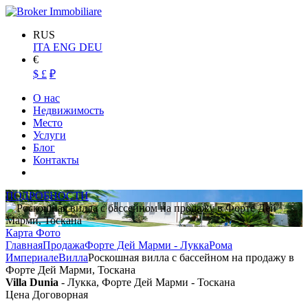
RUS
ITA
ENG
DEU
€
$
£
₽
О нас
Недвижимость
Место
Услуги
Блог
Контакты
ПОДРОБНОСТИ
Карта
Фото
Главная
Продажа
Форте Дей Марми - Лукка
Рома
Империале
Вилла
Роскошная вилла с бассейном на продажу в
Форте Дей Марми, Тоскана
Villa Dunia
- Лукка, Форте Дей Марми - Тоскана
Цена Договорная