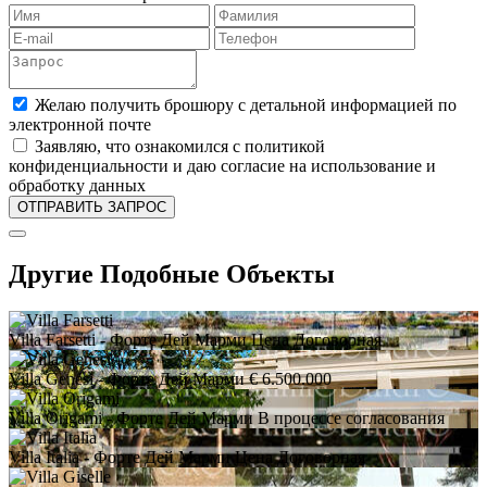
Желаю получить брошюру с детальной информацией по
электронной почте
Заявляю, что ознакомился с политикой
конфиденциальности и даю согласие на использование и
обработку данных
Другие Подобные Объекты
Villa Farsetti
- Форте Дей Марми
Цена Договорная
Villa Genesi
- Форте Дей Марми
€ 6.500.000
Villa Origami
- Форте Дей Марми
В процессе согласования
Villa Italia
- Форте Дей Марми
Цена Договорная