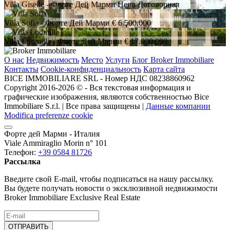
Villa Giselle
- Форте Дей Марми
Цена Договорная
Villa Sofia
- Форте Дей Марми
€ 6.500.000
Villa Ludmilla
- Форте Дей Марми
€ 17.000.000
О нас
Недвижимость
Место
Услуги
Блог Broker Immobiliare
Контакты
Cookie-конфиденциальность
Карта сайта
BICE IMMOBILIARE SRL - Номер НДС 08238860962
Copyright 2016-2026 ©️ - Вся текстовая информация и
графические изображения, являются собственностью Bice
Immobiliare S.r.l. | Все права защищены |
Данные компании
Modifica preferenze cookie
Форте дей Марми - Италия
Viale Ammiraglio Morin n° 101
Телефон:
+39 0584 81726
Рассылка
Введите свой E-mail, чтобы подписаться на нашу рассылку.
Вы будете получать новости о эксклюзивной недвижимости
Broker Immobiliare Exclusive Real Estate
ОТПРАВИТЬ