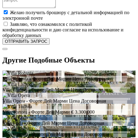
Желаю получить брошюру с детальной информацией по
электронной почте
Заявляю, что ознакомился с политикой
конфиденциальности и даю согласие на использование и
обработку данных
Другие Подобные Объекты
Villa Robinia
- Форте Дей Марми
Цена Договорная
Villa Lampo
- Форте Дей Марми
Цена Договорная
Villa Opera
- Форте Дей Марми
Цена Договорная
Villa Tortora
- Форте Дей Марми
€ 3.300.000
Villa Frida
- Форте Дей Марми
Цена Договорная
Villa Camilla
- Форте Дей Марми
Цена Договорная