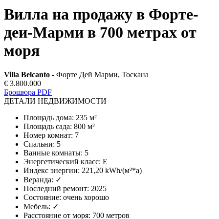
Вилла на продажу в Форте-
деи-Марми в 700 метрах от
моря
Villa Belcanto
- Форте Дей Марми, Тоскана
€ 3.800.000
Брошюра PDF
ДЕТАЛИ НЕДВИЖИМОСТИ
Площадь дома
:
235 м²
Площадь сада
:
800 м²
Номер комнат
:
7
Спальни
:
5
Ванные комнаты
:
5
Энергетический класс
:
E
Индекс энергии
:
221,20 kWh/(м²*a)
Веранда
:
✓
Последний ремонт
:
2025
Состояние
:
очень хорошо
Мебель
:
✓
Расстояние от моря
:
700 метров