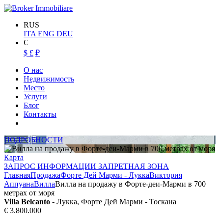
RUS
ITA
ENG
DEU
€
$
£
₽
О нас
Недвижимость
Место
Услуги
Блог
Контакты
ПОДРОБНОСТИ
Карта
ЗАПРОС ИНФОРМАЦИИ ЗАПРЕТНАЯ ЗОНА
Главная
Продажа
Форте Дей Марми - Лукка
Виктория
Аппуана
Вилла
Вилла на продажу в Форте-деи-Марми в 700
метрах от моря
Villa Belcanto
- Лукка, Форте Дей Марми - Тоскана
€ 3.800.000