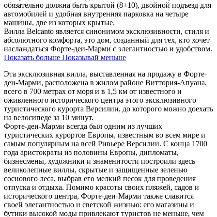
обязательно должна быть крытой (8+10), двойной подъезд для
автомобилей и удобная внутренняя парковка на четыре
машины, две из которых крытые.
Вилла Belcanto является синонимом эксклюзивности, стиля и
абсолютного комфорта, это дом, созданный для тех, кто хочет
наслаждаться Форте-деи-Марми с элегантностью и удобством.
Показать больше
Показывай меньше
Эта эксклюзивная вилла, выставленная на продажу в Форте-
деи-Марми, расположена в жилом районе Виттория-Апуана,
всего в 700 метрах от моря и в 1,5 км от известного и
оживленного исторического центра этого эксклюзивного
туристического курорта Версилии, до которого можно доехать
на велосипеде за 10 минут.
Форте-деи-Марми всегда был одним из лучших
туристических курортов Европы, известным во всем мире и
самым популярным на всей Ривьере Версилии. С конца 1700
года аристократы из половины Европы, дипломаты,
бизнесмены, художники и знаменитости построили здесь
великолепные виллы, скрытые и защищенные зеленью
соснового леса, выбрав его мелкий песок для проведения
отпуска и отдыха. Помимо красоты своих пляжей, садов и
исторического центра, Форте-деи-Марми также славится
своей элегантностью и светской жизнью: его магазины и
бутики высокой моды привлекают туристов не меньше, чем