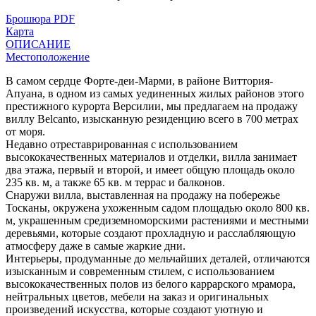
Брошюра PDF
Карта
ОПИСАНИЕ
Местоположение
В самом сердце Форте-деи-Марми, в районе Виттория-
Апуана, в одном из самых уединенных жилых районов этого
престижного курорта Версилии, мы предлагаем на продажу
виллу Belcanto, изысканную резиденцию всего в 700 метрах
от моря.
Недавно отреставрированная с использованием
высококачественных материалов и отделки, вилла занимает
два этажа, первый и второй, и имеет общую площадь около
235 кв. м, а также 65 кв. м террас и балконов.
Снаружи вилла, выставленная на продажу на побережье
Тосканы, окружена ухоженным садом площадью около 800 кв.
м, украшенным средиземноморскими растениями и местными
деревьями, которые создают прохладную и расслабляющую
атмосферу даже в самые жаркие дни.
Интерьеры, продуманные до мельчайших деталей, отличаются
изысканным и современным стилем, с использованием
высококачественных полов из белого каррарского мрамора,
нейтральных цветов, мебели на заказ и оригинальных
произведений искусства, которые создают уютную и