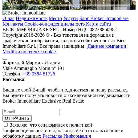
Villa Porpora
- Форте Дей Марми
€ 3.500.000
О нас
Недвижимость
Место
Услуги
Блог Broker Immobiliare
Контакты
Cookie-конфиденциальность
Карта сайта
BICE IMMOBILIARE SRL - Номер НДС 08238860962
Copyright 2016-2026 ©️ - Вся текстовая информация и
графические изображения, являются собственностью Bice
Immobiliare S.r.l. | Все права защищены |
Данные компании
Modifica preferenze cookie
Форте дей Марми - Италия
Viale Ammiraglio Morin n° 101
Телефон:
+39 0584 81726
Рассылка
Введите свой E-mail, чтобы подписаться на нашу рассылку.
Вы будете получать новости о эксклюзивной недвижимости
Broker Immobiliare Exclusive Real Estate
ОТПРАВИТЬ
Заявляю, что ознакомился с политикой
конфиденциальности и даю согласие на использование и
обработку данных
Рассылка Информация