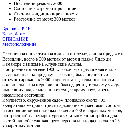
Последний ремонт
:
2000
Состояние
:
отремонтированное
Система кондиционирования:
:
✓
Расстояние от моря
:
300 метров
Брошюра PDF
Карта
Фото
ОПИСАНИЕ
Местоположение
Элегантная и престижная вилла в стиле модерн на продажу в
Версилии, всего в 300 метрах от моря и пляжа Лидо ди
Камайоре с видом на Апуанские Альпы.
Построенная в начале 1900-х годов, эта престижная вилла,
выставленная на продажу в Тоскане, была полностью
отремонтирована в 2000 году путем тщательного поиска
оригинальных материалов и, благодаря тщательному уходу
нынешних владельцев, в настоящее время находится в
идеальном состоянии.
Имущество, окруженное садом площадью около 400
квадратных метров с тремя парковочными местами, состоит
из основной виллы площадью около 400 квадратных метров,
построенной на четырех уровнях, а также пристройки для
гостей или обслуживающего персонала площадью около 25
квадратных метров.