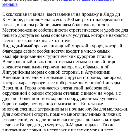
меньше
Эксклюзивная вилла, выставленная на продажу в Лидо ди
Камайоре, расположена всего в 300 метрах от набережной и
пляжа, в жилом районе, имеющем большую ценность.
Местоположение собственности стратегическое и удобное для
пешего доступа ко всем основным услугам. которые находятся
всего в нескольких шагах от отеля.
Лидо-ди-Камайоре - авангардный морской курорт, который
благодаря своим особенностям входит в число самых
квалифицированных туристических курортов Италии.
Великолепный пляж с золотистым песком и новый пирс
являются главными героями панорамы, обрамленной
Лигурийским морем с одной стороны, и Апуанскими
Альпами и зелеными холмами с другой стороны, панорама,
которая характеризует все побережье знаменитой Ривьеры
Версилии. Город отличается элегантной набережной,
окруженной с одной стороны отелями с видом на море, а с
другой - большинством хорошо оборудованных купален,
баров и кафе, ресторанов и магазинов. Есть также
многочисленные аттракционы и ночные клубы для молодежи.
Для любителей спорта, помимо многочисленных пляжных
развлечений, есть длинная велосипедная дорожка, которая
ведет от Виареджо до Форте-дей-Марми и далее. Тихие
внутренние улочки, в нескольких шагах от моря и всех