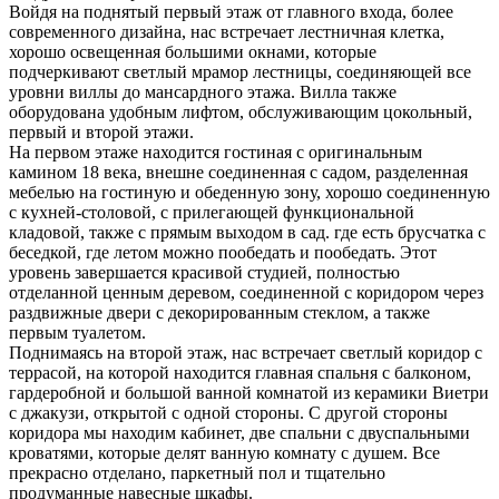
Войдя на поднятый первый этаж от главного входа, более
современного дизайна, нас встречает лестничная клетка,
хорошо освещенная большими окнами, которые
подчеркивают светлый мрамор лестницы, соединяющей все
уровни виллы до мансардного этажа. Вилла также
оборудована удобным лифтом, обслуживающим цокольный,
первый и второй этажи.
На первом этаже находится гостиная с оригинальным
камином 18 века, внешне соединенная с садом, разделенная
мебелью на гостиную и обеденную зону, хорошо соединенную
с кухней-столовой, с прилегающей функциональной
кладовой, также с прямым выходом в сад. где есть брусчатка с
беседкой, где летом можно пообедать и пообедать. Этот
уровень завершается красивой студией, полностью
отделанной ценным деревом, соединенной с коридором через
раздвижные двери с декорированным стеклом, а также
первым туалетом.
Поднимаясь на второй этаж,
нас встречает светлый коридор с
террасой, на которой находится главная спальня с балконом,
гардеробной и большой ванной комнатой из керамики Виетри
с джакузи, открытой с одной стороны. С другой стороны
коридора мы находим кабинет, две спальни с двуспальными
кроватями, которые делят ванную комнату с душем. Все
прекрасно отделано, паркетный пол и тщательно
продуманные навесные шкафы.