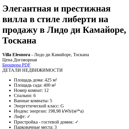
Элегантная и престижная
вилла в стиле либерти на
продажу в Лидо ди Камайоре,
Тоскана
Villa Eleonora
- Лидо ди Камайоре, Тоскана
Цена Договорная
Брошюра PDF
ДЕТАЛИ НЕДВИЖИМОСТИ
Площадь дома
:
425 м²
Площадь сада
:
400 м²
Номер комнат
:
12
Спальни
:
6
Ванные комнаты
:
5
Энергетический класс
:
G
Индекс энергии
:
198,98 kWh/(м²*a)
Лифт
:
✓
Пристройка - гостевой домик
:
✓
Парковачные места
:
3