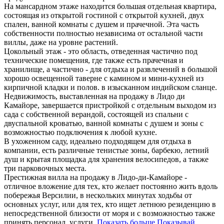
На мансардном этаже находится большая отдельная квартира,
состоящая из открытой гостиной с открытой кухней, двух
спален, ванной комнаты с душем и прачечной. Эта часть
собственности полностью независима от остальной части
виллы, даже на уровне растений.
Цокольный этаж - это область, отведенная частично под
технические помещения, где также есть прачечная и
хранилище, а частично - для отдыха и развлечений в большой
хорошо освещенной таверне с камином и мини-кухней из
кирпичной кладки и полов. в изысканном индийском сланце.
Недвижимость, выставленная на продажу в Лидо ди
Камайоре, завершается пристройкой с отдельным выходом из
сада с собственной верандой, состоящей из спальни с
двуспальной кроватью, ванной комнаты с душем и зоны с
возможностью подключения к любой кухне.
В ухоженном саду, идеально подходящем для отдыха в
компании, есть различные тенистые зоны, барбекю, летний
душ и крытая площадка для хранения велосипедов, а также
три парковочных места.
Престижная вилла на продажу в Лидо-ди-Камайоре -
отличное вложение для тех, кто желает постоянно жить вдоль
побережья Версилии, в нескольких минутах ходьбы от
основных услуг, или для тех, кто ищет летнюю резиденцию в
непосредственной близости от моря и с возможностью также
принять персонал. услуги.
Показать больше
Показывай