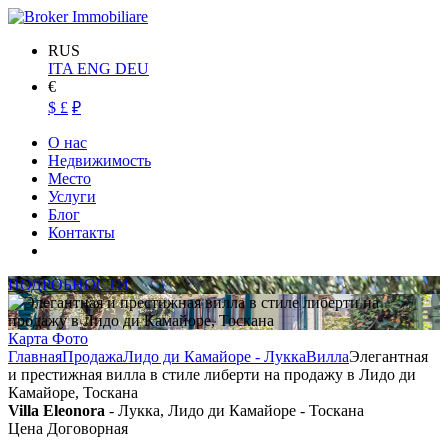
RUS
ITA
ENG
DEU
€
$
£
₽
О нас
Недвижимость
Место
Услуги
Блог
Контакты
ПОДРОБНОСТИ
Карта
Фото
Главная
Продажа
Лидо ди Камайоре - Лукка
Вилла
Элегантная
и престижная вилла в стиле либерти на продажу в Лидо ди
Камайоре, Тоскана
Villa Eleonora
- Лукка, Лидо ди Камайоре - Тоскана
Цена Договорная