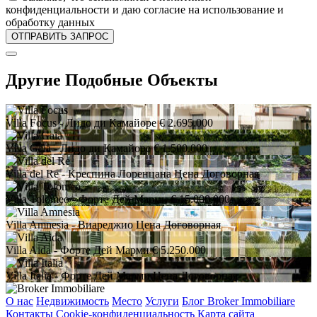
конфиденциальности и даю согласие на использование и
обработку данных
Другие Подобные Объекты
Villa Focus
- Лидо ди Камайоре
€ 2.695.000
Villa Gaia
- Лидо ди Камайоре
€ 1.500.000
Villa del Re
- Креспина Лоренцана
Цена Договорная
Villa Tolomeo
- Форте Дей Марми
€ 15.000.000
Villa Amnesia
- Виареджио
Цена Договорная
Villa Aida
- Форте Дей Марми
€ 5.250.000
Villa Italia
- Форте Дей Марми
Цена Договорная
О нас
Недвижимость
Место
Услуги
Блог Broker Immobiliare
Контакты
Cookie-конфиденциальность
Карта сайта