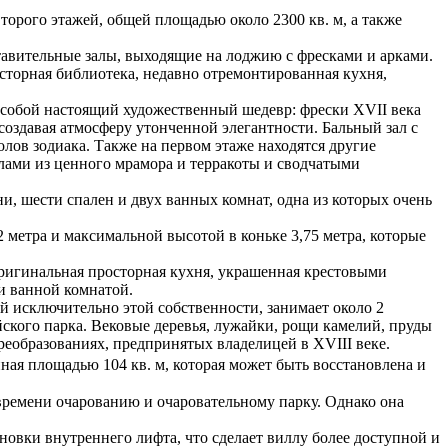
второго этажей, общей площадью около 2300 кв. м, а также
ставительные залы, выходящие на лоджию с фресками и арками.
осторная библиотека, недавно отремонтированная кухня,
т собой настоящий художественный шедевр: фрески XVII века
здавая атмосферу утонченной элегантности. Бальный зал с
ов зодиака. Также на первом этаже находятся другие
лами из ценного мрамора и терракоты и сводчатыми
и, шести спален и двух ванных комнат, одна из которых очень
 метра и максимальной высотой в коньке 3,75 метра, которые
оригинальная просторная кухня, украшенная крестовыми
 и ванной комнатой.
й исключительно этой собственности, занимает около 2
ского парка. Вековые деревья, лужайки, рощи камелий, пруды
реобразованиях, предпринятых владелицей в XVIII веке.
ная площадью 104 кв. м, которая может быть восстановлена и
времени очарованию и очаровательному парку. Однако она
новки внутреннего лифта, что сделает виллу более доступной и