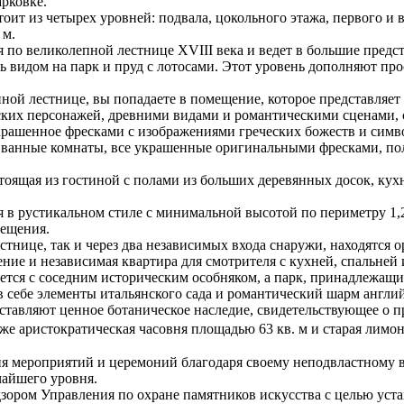
рковке.
тоит из четырех уровней: подвала, цокольного этажа, первого и 
 м.
я по великолепной лестнице XVIII века и ведет в большие пред
ь видом на парк и пруд с лотосами. Этот уровень дополняют пр
нной лестнице, вы попадаете в помещение, которое представляе
их персонажей, древними видами и романтическими сценами, со
ашенное фресками с изображениями греческих божеств и символ
ве ванные комнаты, все украшенные оригинальными фресками, по
тоящая из гостиной с полами из больших деревянных досок, кухн
 в рустикальном стиле с минимальной высотой по периметру 1,2
ещения.
тнице, так и через два независимых входа снаружи, находятся 
ение и независимая квартира для смотрителя с кухней, спальней
ется с соседним историческим особняком, а парк, принадлежащи
 себе элементы итальянского сада и романтический шарм англий
ставляют ценное ботаническое наследие, свидетельствующее о п
е аристократическая часовня площадью 63 кв. м и старая лимон
ния мероприятий и церемоний благодаря своему неподвластному 
чайшего уровня.
дзором Управления по охране памятников искусства с целью уста