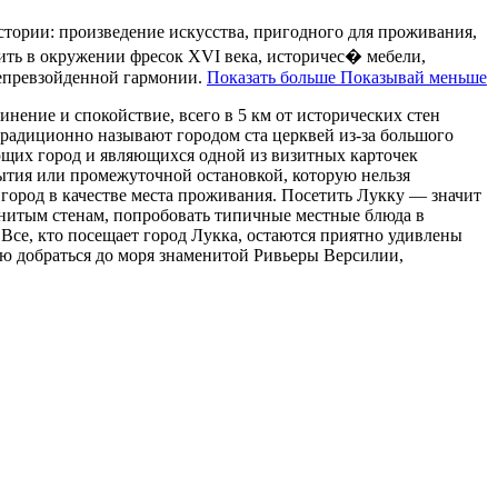
стории: произведение искусства, пригодного для проживания,
жить в окружении фресок XVI века, историчес� мебели,
непревзойденной гармонии.
Показать больше
Показывай меньше
нение и спокойствие, всего в 5 км от исторических стен
 традиционно называют городом ста церквей из-за большого
щих город и являющихся одной из визитных карточек
бытия или промежуточной остановкой, которую нельзя
город в качестве места проживания. Посетить Лукку — значит
енитым стенам, попробовать типичные местные блюда в
се, кто посещает город Лукка, остаются приятно удивлены
ю добраться до моря знаменитой Ривьеры Версилии,