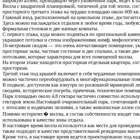
широкую аллею, проходящую через ухоженный парк, ведет к па
Вилла с квадратной планировкой,
типичной для той эпохи, сос
просторного третьего этажа на чердаке площадью около 600 кв.
Главный вход, расположенный на цокольном этаже, достигаетс
Здесь можно наслаждаться отдыхом в любое время года, любуяс
формальная столовая и две ванные комнаты.
С первого этажа, куда можно подняться по оригинальной каме
украшают потолки и стены изображениями нимф, мифологическ
16-метровым сводом — это очень впечатляющее помещение, укр
просторные залы, частные гостиные и две спальни, а также д
потолками, которые характерны для всех помещений виллы.
На втором этаже находится просторная отдельная квартира, сос
просторная.
Третий этаж под крышей включает в себя чердачные помещения
можно частично переоборудовать в многофункциональные пом
В подвале, доступном как изнутри по роскошной мраморной лес
сводами, исторические погреба, прачечная, техническое помещ
Парк площадью около 4,8 гектара частично совместно использу
гектаров земли.Настоящий очаровательный парк, сочетающий в
с лотосами и водяными лилиями, а также живописные аллеи со
Помимо историчес� виллы, в состав собственности входят такж
использована в качестве зоны отдыха.
В настоящее время вилла используется как место для проведе
также подходит в качестве представительной резиденции высо
Кроме того, в настоящее время ведется проектирование под на