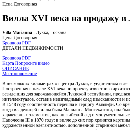
Цена Договорная
Вилла XVI века на продажу в 
Villa Marianna
- Лукка, Тоскана
Цена Договорная
Брошюра PDF
ДЕТАЛИ НЕДВИЖИМОСТИ
Брошюра PDF
Карта
Попросите видео
ОПИСАНИЕ
Местоположение
В нескольких километрах от центра Лукки, в уединенном и ле
Построенная в начале XVI века по проекту известного архитек
резиденция для зарождающейся Луккской республики, предназн
интеллектуалов, оставив неизгладимый след изысканности и и
В 1548 году собственность перешла к герцогу Амальфи. Со вр
когда владелицей виллы была Марианна Монтекатини, она была
характерных элементов, как английский сад и монументальные
Наполеона III в 1870 году: в вилле до сих пор хранятся карти
художественной элегантностью, дополненной старинной мебел