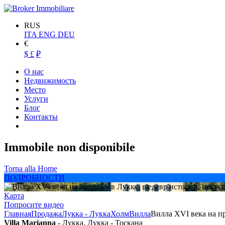
RUS
ITA
ENG
DEU
€
$
£
₽
О нас
Недвижимость
Место
Услуги
Блог
Контакты
Immobile non disponibile
Torna alla Home
ПОДРОБНОСТИ
Карта
Попросите видео
Главная
Продажа
Лукка - Лукка
Холм
Вилла
Вилла XVI века на пр
Villa Marianna
- Лукка, Лукка - Тоскана