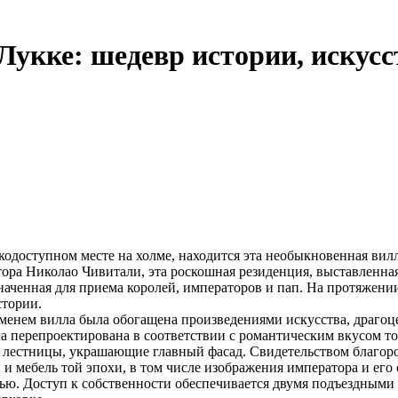
Лукке: шедевр истории, искусс
гкодоступном месте на холме, находится эта необыкновенная ви
тора Николао Чивитали, эта роскошная резиденция, выставленна
аченная для приема королей, императоров и пап. На протяжении
стории.
еменем вилла была обогащена произведениями искусства, драго
 перепроектирована в соответствии с романтическим вкусом то
 лестницы, украшающие главный фасад. Свидетельством благород
ны и мебель той эпохи, в том числе изображения императора и е
ью. Доступ к собственности обеспечивается двумя подъездными