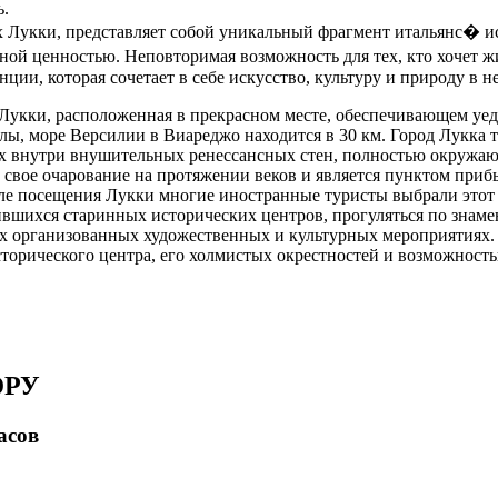
ь.
х Лукки, представляет собой уникальный фрагмент итальянс� и
рной ценностью. Неповторимая возможность для тех, кто хочет 
ции, которая сочетает в себе искусство, культуру и природу в 
Лукки, расположенная в прекрасном месте, обеспечивающем уеди
иллы, море Версилии в Виареджо находится в 30 км. Город Лукка
х внутри внушительных ренессансных стен, полностью окружаю
 свое очарование на протяжении веков и является пунктом при
сле посещения Лукки многие иностранные туристы выбрали этот 
нившихся старинных исторических центров, прогуляться по знам
 организованных художественных и культурных мероприятиях. В
орического центра, его холмистых окрестностей и возможность
ЮРУ
асов