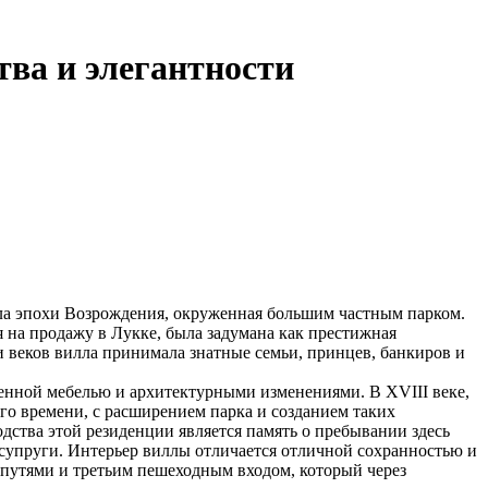
тва и элегантности
лла эпохи Возрождения, окруженная большим частным парком.
я на продажу в Лукке, была задумана как престижная
 веков вилла принимала знатные семьи, принцев, банкиров и
ценной мебелью и архитектурными изменениями. В XVIII веке,
го времени, с расширением парка и созданием таких
ства этой резиденции является память о пребывании здесь
го супруги. Интерьер виллы отличается отличной сохранностью и
 путями и третьим пешеходным входом, который через