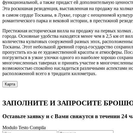
функциональной, а также придаст ей дополнительную ценност
Эта роскошная резиденция, выставленная на продажу на холма
в самом сердце Тосканы, в Лукке, городе с неоценимой культу
романтического парка и вековой истории, в престижной резиден
Престижная историческая вилла на продажу на первых холмах 
города. Основные удобства находятся менее чем в 2,5 км от в
количества культовых сооружений разных эпох, расположенны
Тосканы. Этот небольшой древний город-государство сохранил
пропустить из-за ее художественной красоты и атмосферы. По
погрузиться в узкие улочки одного из наиболее хорошо сохра
многочисленных тавернах и принять участие в многочисленных
возможностью спокойно насладиться различными аспектами ист
расположенной всего в тридцати километрах.
Карта
ЗАПОЛНИТЕ И ЗАПРОСИТЕ БРОШ
Оставьте заявку и с Вами свяжутся в течении 24 ч
Modulo Testo Compila