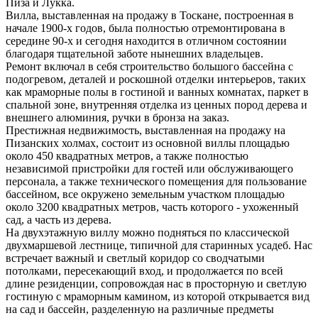
Пиза и Лукка.
Вилла, выставленная на продажу в Тоскане, построенная в
начале 1900-х годов, была полностью отремонтирована в
середине 90-х и сегодня находится в отличном состоянии
благодаря тщательной заботе нынешних владельцев.
Ремонт включал в себя строительство большого бассейна с
подогревом, деталей и роскошной отделки интерьеров, таких
как мраморные полы в гостиной и ванных комнатах, паркет в
спальной зоне, внутренняя отделка из ценных пород дерева и
внешнего алюминия, ручки в бронза на заказ.
Престижная недвижимость, выставленная на продажу на
Пизанских холмах, состоит из основной виллы площадью
около 450 квадратных метров, а также полностью
независимой пристройки для гостей или обслуживающего
персонала, а также технического помещения для пользование
бассейном, все окружено земельным участком площадью
около 3200 квадратных метров, часть которого - ухоженный
сад, а часть из дерева.
На двухэтажную виллу можно подняться по классической
двухмаршевой лестнице, типичной для старинных усадеб. Нас
встречает важный и светлый коридор со сводчатыми
потолками, пересекающий вход, и продолжается по всей
длине резиденции, сопровождая нас в просторную и светлую
гостиную с мраморным камином, из которой открывается вид
на сад и бассейн, разделенную на различные предметы