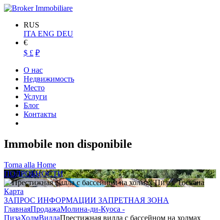
RUS
ITA
ENG
DEU
€
$
£
₽
О нас
Недвижимость
Место
Услуги
Блог
Контакты
Immobile non disponibile
Torna alla Home
ПОДРОБНОСТИ
Карта
ЗАПРОС ИНФОРМАЦИИ ЗАПРЕТНАЯ ЗОНА
Главная
Продажа
Молина-ди-Куоса -
Пиза
Холм
Вилла
Престижная вилла с бассейном на холмах