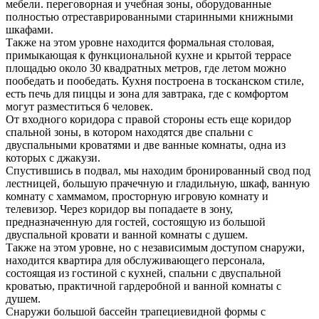
мебели. переговорная и учебная зоны, оборудованные
полностью отреставрированными старинными книжными
шкафами.
Также на этом уровне находится формальная столовая,
примыкающая к функциональной кухне и крытой террасе
площадью около 30 квадратных метров, где летом можно
пообедать и пообедать. Кухня построена в тосканском стиле,
есть печь для пиццы и зона для завтрака, где с комфортом
могут разместиться 6 человек.
От входного коридора с правой стороны есть еще коридор
спальной зоны, в котором находятся две спальни с
двуспальными кроватями и две ванные комнаты, одна из
которых с джакузи.
Спустившись в подвал, мы находим бронированный свод под
лестницей, большую прачечную и гладильную, шкаф, ванную
комнату с хаммамом, просторную игровую комнату и
телевизор. Через коридор вы попадаете в зону,
предназначенную для гостей, состоящую из большой
двуспальной кровати и ванной комнаты с душем.
Также на этом уровне, но с независимым доступом снаружи,
находится квартира для обслуживающего персонала,
состоящая из гостиной с кухней, спальни с двуспальной
кроватью, практичной гардеробной и ванной комнаты с
душем.
Снаружи большой бассейн трапециевидной формы с