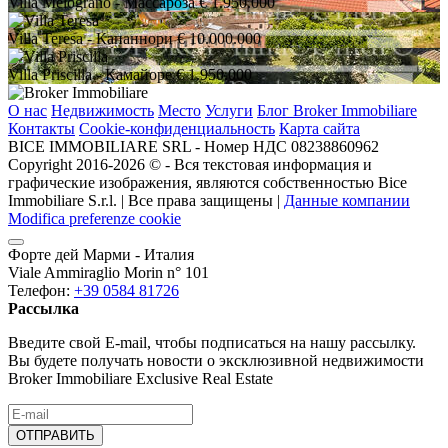
Villa Melograno
- Массароза
€ 1.950.000
Villa Teresa
- Капаннори
€ 10.000.000
Villa Priscilla
- Камайоре
€ 1.950.000
О нас
Недвижимость
Место
Услуги
Блог Broker Immobiliare
Контакты
Cookie-конфиденциальность
Карта сайта
BICE IMMOBILIARE SRL - Номер НДС 08238860962
Copyright 2016-2026 ©️ - Вся текстовая информация и
графические изображения, являются собственностью Bice
Immobiliare S.r.l. | Все права защищены |
Данные компании
Modifica preferenze cookie
Форте дей Марми - Италия
Viale Ammiraglio Morin n° 101
Телефон:
+39 0584 81726
Рассылка
Введите свой E-mail, чтобы подписаться на нашу рассылку.
Вы будете получать новости о эксклюзивной недвижимости
Broker Immobiliare Exclusive Real Estate
ОТПРАВИТЬ