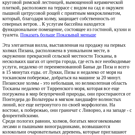
круговой римской лестницей, вымощенной керамической
плиткой, расположен на террасе с видом на сад и окружен
пышной цитрусовой рощей с приятным микроклиматом,
который, благодаря холму, защищает собственность от
северных ветров. . К услугам бассейна находится
функциональное помещение, состоящее из гостиной, кухни и
туалета.
Показать больше
Показывай меньше
Эта элегантная вилла, выставленная на продажу на первых
холмах Пизана, расположена в уникальном месте, в
окружении прекрасной сельской местности Тосканы, в
нескольких шагах от центра города, где есть все необходимые
услуги, недалеко от переименованной Баньи ди Пиза и всего
в 15 минутах езды. от Лукки, Пизы и недалеко от моря на
тосканском побережье, добраться на машине за 20 минут.
Пизанские холмы - это небольшая, но великолепная область
Тосканы недалеко от Тирренского моря, которая все еще
погружена в мир безупречной природы, они простираются от
Понтедера до Вольтерры в мягком ландшафте волнистых
линий, все еще нетронутого по своей морфологии. На
востоке, к побережью, они граничат с Ливорно, а на западе - с
флорентийскими.
Среди пологих равнин, холмов, богатых многовековыми
лесами и пышными виноградниками, возвышаются
колокольни очаровательных деревень, которые приглашают