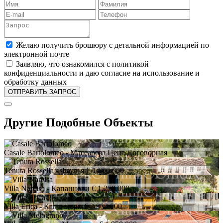
Желаю получить брошюру с детальной информацией по
электронной почте
Заявляю, что ознакомился с политикой
конфиденциальности и даю согласие на использование и
обработку данных
Другие Подобные Объекты
Casale Bartolomeo
- Массароза
Цена Договорная
Tenuta Rossella
- Фаулья
€ 1.800.000
Villa Narcisa
- Капаннори
€ 1.250.000
Villa Erica
- Капаннори
€ 2.900.000