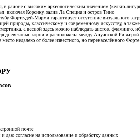
, в районе с высоким археологическим значением (кельто-лигури
, включая Корсику, залив Ла Специя и остров Тино.
клубу Форте-дей-Марми гарантирует отсутствие визуального загр
ющей природы, классическому и современному искусству, а так
смертника, а весной здесь можно наблюдать аистов, фламинго, иб
средневековые корни и расположена между Апуанской Ривьерой
 место недалеко от более известного, но перенаселённого Форт
ЮРУ
асов
ктронной почте
 и даю согласие на использование и обработку данных