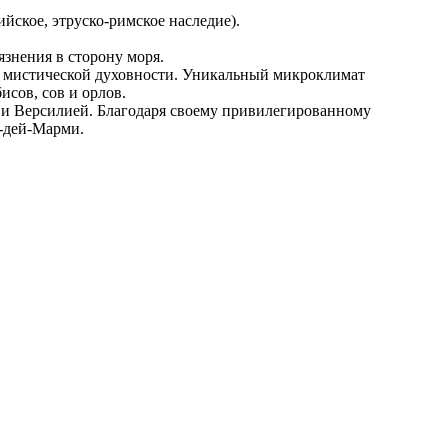
йское, этруско-римское наследие).
язнения в сторону моря.
же мистической духовности. Уникальный микроклимат
исов, сов и орлов.
 и Версилией. Благодаря своему привилегированному
е-дей-Марми.