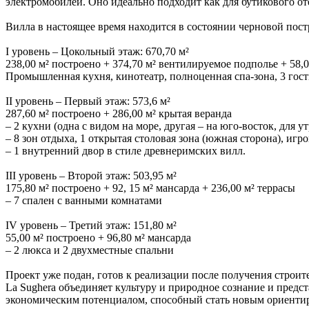
электромобилей. Оно идеально подходит как для бутикового о
Вилла в настоящее время находится в состоянии черновой пост
I уровень – Цокольный этаж: 670,70 м²
238,00 м² построено + 374,70 м² вентилируемое подполье + 58,
Промышленная кухня, кинотеатр, полноценная спа-зона, 3 гост
II уровень – Первый этаж: 573,6 м²
287,60 м² построено + 286,00 м² крытая веранда
– 2 кухни (одна с видом на море, другая – на юго-восток, для у
– 8 зон отдыха, 1 открытая столовая зона (южная сторона), игр
– 1 внутренний двор в стиле древнеримских вилл.
III уровень – Второй этаж: 503,95 м²
175,80 м² построено + 92,
15 м² мансарда + 236,00 м² террасы
– 7 спален с ванными комнатами
IV уровень – Третий этаж: 151,80 м²
55,00 м² построено + 96,80 м² мансарда
– 2 люкса и 2 двухместные спальни
Проект уже подан, готов к реализации после получения строит
La Sughera объединяет культуру и природное сознание и пред
экономическим потенциалом, способный стать новым ориентир