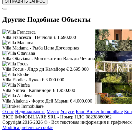
Другие Подобные Объекты
Villa Francesca
- Печчоли
€ 1.690.000
Villa Madama
- Рыба
Цена Договорная
Villa Ottaviana
- Монтекатини Валь ди Чечина
€ 1.190.000
Villa Focus
- Лидо ди Камайоре
€ 2.695.000
Villa Elodie
- Лукка
€ 3.000.000
Villa Ninfea
- Капаннори
€ 1.950.000
Villa Altalena
- Форте Дей Марми
€ 4.000.000
О нас
Недвижимость
Место
Услуги
Блог Broker Immobiliare
Кон
BICE IMMOBILIARE SRL - Номер НДС 08238860962
Copyright 2016-2026 ©️ - Вся текстовая информация и графическ
Modifica preferenze cookie