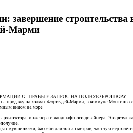
и: завершение строительства 
дей-Марми
ОРМАЦИИ ОТПРАВЬТЕ ЗАПРОС НА ПОЛНУЮ БРОШЮРУ
 на продажу на холмах Форте-дей-Марми, в коммуне Монтиньозо.
рамным видом на море.
о архитектора, инженера и ландшафтного дизайнера. Это результ
ополучие.
ды с кувшинками, бассейн длиной 25 метров, частную вертолёт