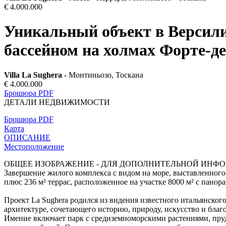
€ 4.000.000
Уникальный объект в Версили
бассейном на холмах Форте-
Villa La Sughera
- Монтиньозо, Тоскана
€ 4.000.000
Брошюра PDF
ДЕТАЛИ НЕДВИЖИМОСТИ
Брошюра PDF
Карта
ОПИСАНИЕ
Местоположение
ОБЩЕЕ ИЗОБРАЖЕНИЕ - ДЛЯ ДОПОЛНИТЕЛЬНОЙ ИНФ
Завершение жилого комплекса с видом на море, выставленного
плюс 236 м² террас, расположенное на участке 8000 м² с пано
Проект La Sughera родился из видения известного итальянског
архитектуре, сочетающего историю, природу, искусство и благ
Имение включает парк с средиземноморскими растениями, пру