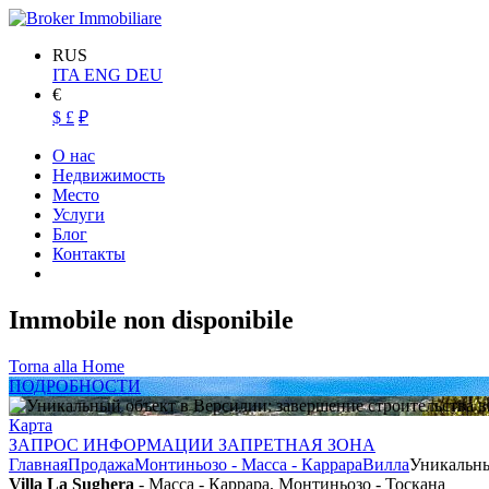
RUS
ITA
ENG
DEU
€
$
£
₽
О нас
Недвижимость
Место
Услуги
Блог
Контакты
Immobile non disponibile
Torna alla Home
ПОДРОБНОСТИ
Карта
ЗАПРОС ИНФОРМАЦИИ ЗАПРЕТНАЯ ЗОНА
Главная
Продажа
Монтиньозо - Масса - Каррара
Вилла
Уникальны
Villa La Sughera
- Масса - Каррара, Монтиньозо - Тоскана