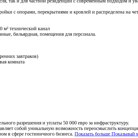
теля, так и для частной резиденции с современным подходом и 
ройки с опорами, перекрытиями и кровлей и распределена на че
00 м² технический канал
иные, бильярдная, помещения для персонала.
тренних завтраков)
овая комната
ельного разрешения и уплаты 50 000 евро за инфраструктуру.
ставляет собой уникальную возможность переосмыслить концепц
ом в сфере гостиничного бизнеса.
Показать больше
Показывай 