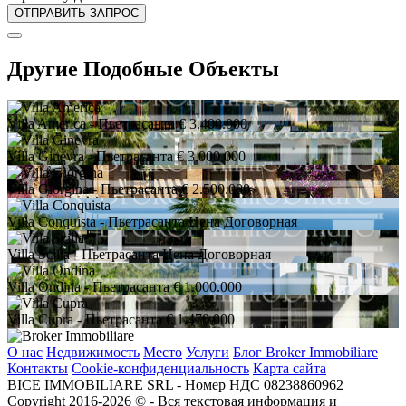
Другие Подобные Объекты
Villa America
- Пьетрасанта
€ 3.400.000
Villa Ginevra
- Пьетрасанта
€ 3.000.000
Villa Giorgina
- Пьетрасанта
€ 2.500.000
Villa Conquista
- Пьетрасанта
Цена Договорная
Villa Scilla
- Пьетрасанта
Цена Договорная
Villa Ondina
- Пьетрасанта
€ 1.000.000
Villa Cupra
- Пьетрасанта
€ 1.470.000
О нас
Недвижимость
Место
Услуги
Блог Broker Immobiliare
Контакты
Cookie-конфиденциальность
Карта сайта
BICE IMMOBILIARE SRL - Номер НДС 08238860962
Copyright 2016-2026 ©️ - Вся текстовая информация и