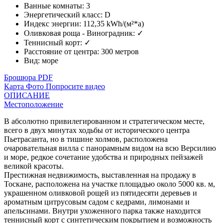
Ванные комнаты
:
3
Энергетический класс
:
D
Индекс энергии
:
112,35 kWh/(м²*a)
Оливковая роща - Виноградник
:
✓
Теннисный корт
:
✓
Расстояние от центра
:
300 метров
Вид
:
море
Брошюра PDF
Карта
Фото
Попросите видео
ОПИСАНИЕ
Местоположение
В абсолютно привилегированном и стратегическом месте,
всего в двух минутах ходьбы от исторического центра
Пьетрасанта, но в тишине холмов, расположена
очаровательная вилла с панорамным видом на всю Версилию
и море, редкое сочетание удобства и природных пейзажей
великой красоты.
Престижная недвижимость, выставленная на продажу в
Тоскане, расположена на участке площадью около 5000 кв. м,
украшенном оливковой рощей из пятидесяти деревьев и
ароматным цитрусовым садом с кедрами, лимонами и
апельсинами. Внутри ухоженного парка также находится
теннисный корт с синтетическим покрытием и возможность