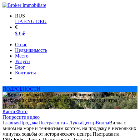
RUS
ITA
ENG
DEU
€
$
£
₽
О нас
Недвижимость
Место
Услуги
Блог
Контакты
ПОДРОБНОСТИ
Карта
Фото
Попросите видео
Главная
Продажа
Пьетрасанта - Лукка
Центр
Вилла
Вилла с
видом на море и теннисным кортом, на продажу в нескольких
минутах ходьбы от исторического центра Пьетрасанта
Villa Egle
- Лукка, Пьетрасанта - Тоскана