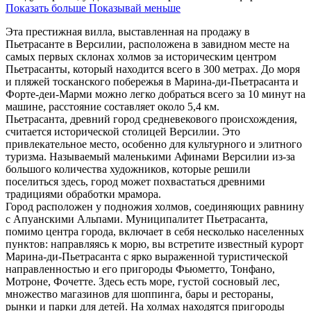
Показать больше
Показывай меньше
Эта престижная вилла, выставленная на продажу в
Пьетрасанте в Версилии, расположена в завидном месте на
самых первых склонах холмов за историческим центром
Пьетрасанты, который находится всего в 300 метрах. До моря
и пляжей тосканского побережья в Марина-ди-Пьетрасанта и
Форте-деи-Марми можно легко добраться всего за 10 минут на
машине, расстояние составляет около 5,4 км.
Пьетрасанта, древний город средневекового происхождения,
считается исторической столицей Версилии. Это
привлекательное место, особенно для культурного и элитного
туризма. Называемый маленькими Афинами Версилии из-за
большого количества художников, которые решили
поселиться здесь, город может похвастаться древними
традициями обработки мрамора.
Город расположен у подножия холмов, соединяющих равнину
с Апуанскими Альпами. Муниципалитет Пьетрасанта,
помимо центра города, включает в себя несколько населенных
пунктов: направляясь к морю, вы встретите известный курорт
Марина-ди-Пьетрасанта с ярко выраженной туристической
направленностью и его пригороды Фьюметто, Тонфано,
Мотроне, Фочетте. Здесь есть море, густой сосновый лес,
множество магазинов для шоппинга, бары и рестораны,
рынки и парки для детей. На холмах находятся пригороды