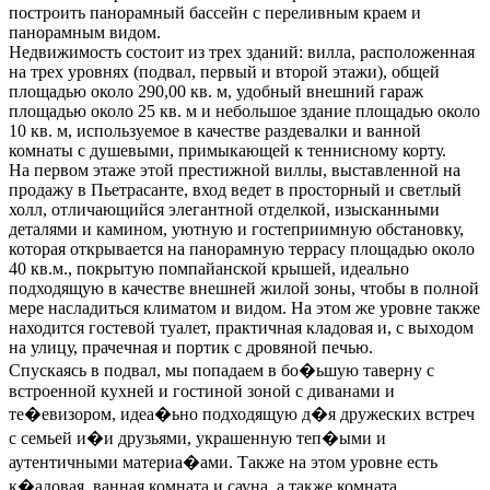
построить панорамный бассейн с переливным краем и
панорамным видом.
Недвижимость состоит из трех зданий: вилла, расположенная
на трех уровнях (подвал, первый и второй этажи), общей
площадью около 290,00 кв. м, удобный внешний гараж
площадью около 25 кв. м и небольшое здание площадью около
10 кв. м, используемое в качестве раздевалки и ванной
комнаты с душевыми, примыкающей к теннисному корту.
На первом этаже этой престижной виллы, выставленной на
продажу в Пьетрасанте, вход ведет в просторный и светлый
холл, отличающийся элегантной отделкой, изысканными
деталями и камином, уютную и гостеприимную обстановку,
которая открывается на панорамную террасу площадью около
40 кв.м., покрытую помпайанской крышей, идеально
подходящую в качестве внешней жилой зоны, чтобы в полной
мере насладиться климатом и видом. На этом же уровне также
находится гостевой туалет, практичная кладовая и, с выходом
на улицу, прачечная и портик с дровяной печью.
Спускаясь в подвал,
мы попадаем в бо�ьшую таверну с
встроенной кухней и гостиной зоной с диванами и
те�евизором, идеа�ьно подходящую д�я дружеских встреч
с семьей и�и друзьями, украшенную теп�ыми и
аутентичными материа�ами. Также на этом уровне есть
к�адовая, ванная комната и сауна, а также комната,