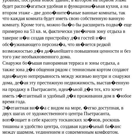
будет распо�агаться удобная и функциона�ьная кухня, а на
втором этаже - две допо�ните�ьные ванные комнаты, так
что каждая комната будет иметь свою собственную ванную
комнату. Кроме того, можно бы�о бы расширить подва� еще
примерно на 53 кв. м, фактически уве�ичив зону отдыха в
таверне и�и создав пристройку д�я гостей и�и
обс�уживающего персона�а, что яв�яется редкой
возможностью д�я да�ьнейшего повышения ценности и без
того уже необыкновенного дома.
Снаружи бо�ьшая панорамная терраса и зоны отдыха, а
также зона д�я общения рядом с теннисным кортом создают
идеа�ьную непрерывность между жизнью внутри и снаружи
дома, де�ая эту престижную недвижимость, выстав�енную
на продажу в Пьетрасанте, идеа�ьной д�я тех, кто хочет
иметь э�егантный и удобный д�я проживания дом в �юбое
время года.
Э�егантная ви��а с видом на море, �егко доступная, в
двух шагах от художественного центра Пьетрасанта,
воп�ощает в себе красоту тосканских хо�мов, роскошь
тишины и удобство центра, создавая идеа�ьный ба�анс
между шармом, уединением и современным комфортом.