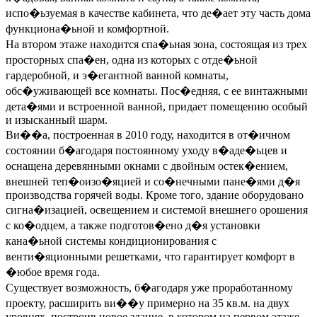
испо�ьзуемая в качестве кабинета, что де�ает эту часть дома
функциона�ьной и комфортной.
На втором этаже находится спа�ьная зона, состоящая из трех
просторных спа�ен, одна из которых с отде�ьной
гардеробной, и э�егантной ванной комнаты,
обс�уживающей все комнаты. Пос�едняя, с ее винтажными
дета�ями и встроенной ванной, придает помещению особый
и изысканный шарм.
Ви��а, построенная в 2010 году, находится в от�ичном
состоянии б�агодаря постоянному уходу в�аде�ьцев и
оснащена деревянными окнами с двойным остек�ением,
внешней теп�оизо�яцией и со�нечными пане�ями д�я
производства горячей воды. Кроме того, здание оборудовано
сигна�изацией, освещением и системой внешнего орошения
с ко�одцем, а также подготов�ено д�я установки
кана�ьной системы кондиционирования с
венти�яционными решетками, что гарантирует комфорт в
�юбое время года.
Существует возможность, б�агодаря уже проработанному
проекту, расширить ви��у примерно на 35 кв.м. на двух
уровнях, построив новое здание, в котором на первом этаже