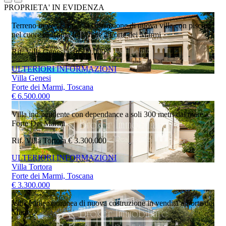
PROPRIETA' IN EVIDENZA
Terreno in vendita per la costruzione di nuova villa con piscina
nel cuore di Roma Imperiale a Forte dei Marmi
Rif. Villa Genesi
€ 6.500.000
ULTERIORI INFORMAZIONI
Villa Genesi
Forte dei Marmi, Toscana
€ 6.500.000
Villa indipendente con dependance a soli 300 metri dal mare a
Forte Dei Marmi
Rif. Villa Tortora
€ 3.300.000
ULTERIORI INFORMAZIONI
Villa Tortora
Forte dei Marmi, Toscana
€ 3.300.000
Villa contemporanea di nuova costruzione in vendita a Forte dei
Marmi