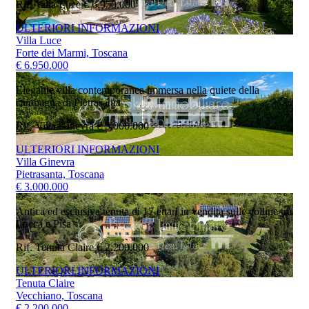
Rif. Villa Luce
€ 6.950.000
ULTERIORI INFORMAZIONI
Villa Luce
Forte dei Marmi, Toscana
€ 6.950.000
Elegante villa contemporanea immersa nella quiete della
campagna di Pietrasanta
Rif. Villa Ginevra
€ 3.000.000
ULTERIORI INFORMAZIONI
Villa Ginevra
Pietrasanta, Toscana
€ 3.000.000
Antica ed esclusiva tenuta di 17 ettari in vendita sulle colline tra
Lucca e Pisa
Rif. Tenuta Claire
€ 2.200.000
ULTERIORI INFORMAZIONI
Tenuta Claire
Vecchiano, Toscana
€ 2.200.000