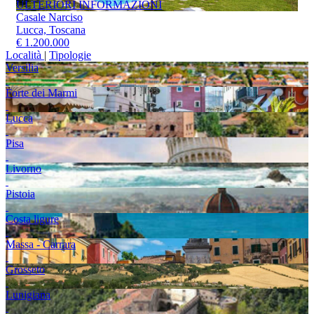
ULTERIORI INFORMAZIONI
Casale Narciso
Lucca, Toscana
€ 1.200.000
Località
|
Tipologie
Versilia
Forte dei Marmi
Lucca
Pisa
Livorno
Pistoia
Costa ligure
Massa - Carrara
Grosseto
Lunigiana