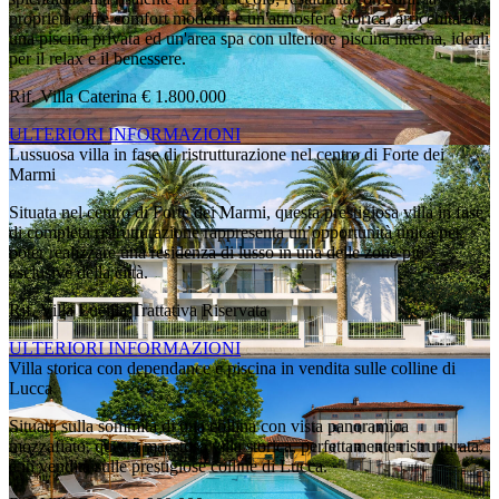
proprietà offre comfort moderni e un'atmosfera storica, arricchita da
una piscina privata ed un'area spa con ulteriore piscina interna, ideali
per il relax e il benessere.
Rif. Villa Caterina
€ 1.800.000
ULTERIORI INFORMAZIONI
Lussuosa villa in fase di ristrutturazione nel centro di Forte dei
Marmi
Situata nel centro di Forte dei Marmi, questa prestigiosa villa in fase
di completa ristrutturazione rappresenta un’opportunità unica per
poter realizzare una residenza di lusso in una delle zone più
esclusive della città.
Rif. Villa Lucilla
Trattativa Riservata
ULTERIORI INFORMAZIONI
Villa storica con dependance e piscina in vendita sulle colline di
Lucca
Situata sulla sommità di una collina con vista panoramica
mozzafiato, questa maestosa villa storica, perfettamente ristrutturata,
è in vendita sulle prestigiose colline di Lucca.