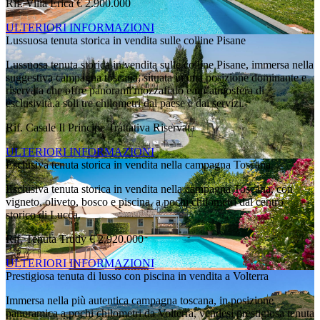
Rif. Villa Erica
€ 2.900.000
ULTERIORI INFORMAZIONI
Lussuosa tenuta storica in vendita sulle colline Pisane
Lussuosa tenuta storica in vendita sulle colline Pisane, immersa nella
suggestiva campagna toscana, situata in una posizione dominante e
riservata che offre panorami mozzafiato e un’atmosfera di
esclusività.a soli tre chilometri dal paese e dai servizi.
Rif. Casale Il Principe
Trattativa Riservata
ULTERIORI INFORMAZIONI
Esclusiva tenuta storica in vendita nella campagna Toscana
Esclusiva tenuta storica in vendita nella campagna Toscana, con
vigneto, oliveto, bosco e piscina, a pochi chilometri dal centro
storico di Lucca.
Rif. Tenuta Trudy
€ 2.920.000
ULTERIORI INFORMAZIONI
Prestigiosa tenuta di lusso con piscina in vendita a Volterra
Immersa nella più autentica campagna toscana, in posizione
panoramica a pochi chilometri da Volterra, vendesi prestigiosa tenuta