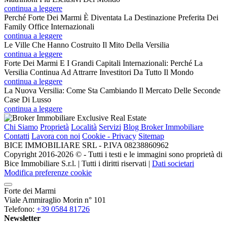
continua a leggere
Perché Forte Dei Marmi È Diventata La Destinazione Preferita Dei
Family Office Internazionali
continua a leggere
Le Ville Che Hanno Costruito Il Mito Della Versilia
continua a leggere
Forte Dei Marmi E I Grandi Capitali Internazionali: Perché La
Versilia Continua Ad Attrarre Investitori Da Tutto Il Mondo
continua a leggere
La Nuova Versilia: Come Sta Cambiando Il Mercato Delle Seconde
Case Di Lusso
continua a leggere
Chi Siamo
Proprietà
Località
Servizi
Blog Broker Immobiliare
Contatti
Lavora con noi
Cookie - Privacy
Sitemap
BICE IMMOBILIARE SRL - P.IVA 08238860962
Copyright 2016-2026 ©️ - Tutti i testi e le immagini sono proprietà di
Bice Immobiliare S.r.l. | Tutti i diritti riservati |
Dati societari
Modifica preferenze cookie
Forte dei Marmi
Viale Ammiraglio Morin n° 101
Telefono:
+39 0584 81726
Newsletter