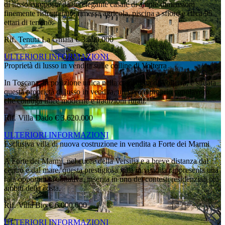
di lusso composta da un elegante casale di ampie dimensioni
finemente ristrutturato, rimessa agricola, piscina a sfioro e circa 95
ettari di terreno.
Rif. Tenuta La Ghiaia
€ 3.500.000
ULTERIORI INFORMAZIONI
Proprietà di lusso in vendita sulle colline di Volterra
In Toscana, in posizione unica nella campagna di Volterra, è situata
questa proprietà di lusso in vendita, un vero e proprio capolavoro
che coniuga linee moderne e tradizioni rurali.
Rif. Villa Dado
€ 3.620.000
ULTERIORI INFORMAZIONI
Esclusiva villa di nuova costruzione in vendita a Forte dei Marmi
A Forte dei Marmi, nel cuore della Versilia e a breve distanza dal
centro e dal mare, questa prestigiosa villa in vendita rappresenta una
rara opportunità abitativa, inserita in uno dei contesti residenziali più
ambiti della costa.
Rif. Villa Bio
€ 6.000.000
ULTERIORI INFORMAZIONI