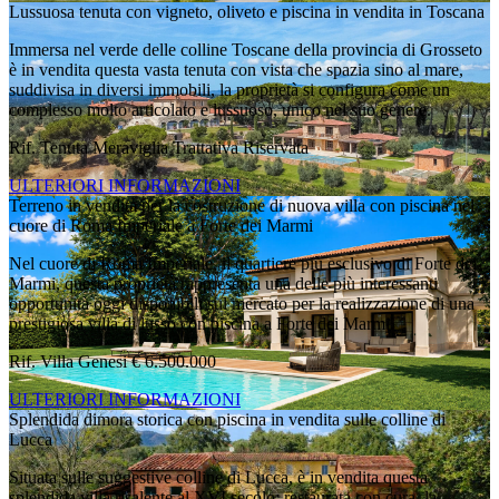
Lussuosa tenuta con vigneto, oliveto e piscina in vendita in Toscana
Immersa nel verde delle colline Toscane della provincia di Grosseto
è in vendita questa vasta tenuta con vista che spazia sino al mare,
suddivisa in diversi immobili, la proprietà si configura come un
complesso molto articolato e lussuoso, unico nel suo genere.
Rif. Tenuta Meraviglia
Trattativa Riservata
ULTERIORI INFORMAZIONI
Terreno in vendita per la costruzione di nuova villa con piscina nel
cuore di Roma Imperiale a Forte dei Marmi
Nel cuore di Roma Imperiale, il quartiere più esclusivo di Forte dei
Marmi, questa proprietà rappresenta una delle più interessanti
opportunità oggi disponibili sul mercato per la realizzazione di una
prestigiosa villa di lusso con piscina a Forte dei Marmi.
Rif. Villa Genesi
€ 6.500.000
ULTERIORI INFORMAZIONI
Splendida dimora storica con piscina in vendita sulle colline di
Lucca
Situata sulle suggestive colline di Lucca, è in vendita questa
splendida villa risalente al XVI secolo; restaurata con cura, la