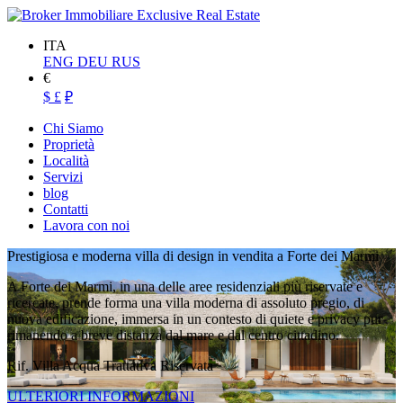
ITA
ENG
DEU
RUS
€
$
£
₽
Chi Siamo
Proprietà
Località
Servizi
blog
Contatti
Lavora con noi
Prestigiosa e moderna villa di design in vendita a Forte dei Marmi
A Forte dei Marmi, in una delle aree residenziali più riservate e
ricercate, prende forma una villa moderna di assoluto pregio, di
nuova edificazione, immersa in un contesto di quiete e privacy pur
rimanendo a breve distanza dal mare e dal centro cittadino.
Rif. Villa Acqua
Trattativa Riservata
ULTERIORI INFORMAZIONI