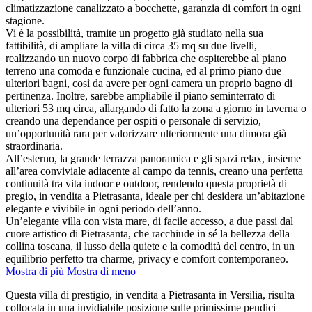
climatizzazione canalizzato a bocchette, garanzia di comfort in ogni
stagione.
Vi è la possibilità, tramite un progetto già studiato nella sua
fattibilità, di ampliare la villa di circa 35 mq su due livelli,
realizzando un nuovo corpo di fabbrica che ospiterebbe al piano
terreno una comoda e funzionale cucina, ed al primo piano due
ulteriori bagni, così da avere per ogni camera un proprio bagno di
pertinenza. Inoltre, sarebbe ampliabile il piano seminterrato di
ulteriori 53 mq circa, allargando di fatto la zona a giorno in taverna o
creando una dependance per ospiti o personale di servizio,
un’opportunità rara per valorizzare ulteriormente una dimora già
straordinaria.
All’esterno, la grande terrazza panoramica e gli spazi relax, insieme
all’area conviviale adiacente al campo da tennis, creano una perfetta
continuità tra vita indoor e outdoor, rendendo questa proprietà di
pregio, in vendita a Pietrasanta, ideale per chi desidera un’abitazione
elegante e vivibile in ogni periodo dell’anno.
Un’elegante villa con vista mare, di facile accesso, a due passi dal
cuore artistico di Pietrasanta, che racchiude in sé la bellezza della
collina toscana, il lusso della quiete e la comodità del centro, in un
equilibrio perfetto tra charme, privacy e comfort contemporaneo.
Mostra di più
Mostra di meno
Questa villa di prestigio, in vendita a Pietrasanta in Versilia, risulta
collocata in una invidiabile posizione sulle primissime pendici