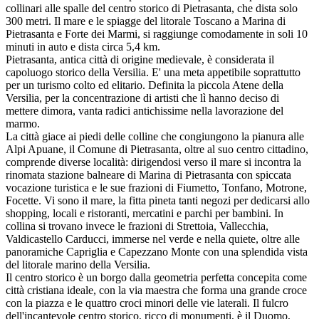
collinari alle spalle del centro storico di Pietrasanta, che dista solo
300 metri. Il mare e le spiagge del litorale Toscano a Marina di
Pietrasanta e Forte dei Marmi, si raggiunge comodamente in soli 10
minuti in auto e dista circa 5,4 km.
Pietrasanta, antica città di origine medievale, è considerata il
capoluogo storico della Versilia. E' una meta appetibile soprattutto
per un turismo colto ed elitario. Definita la piccola Atene della
Versilia, per la concentrazione di artisti che lì hanno deciso di
mettere dimora, vanta radici antichissime nella lavorazione del
marmo.
La città giace ai piedi delle colline che congiungono la pianura alle
Alpi Apuane, il Comune di Pietrasanta, oltre al suo centro cittadino,
comprende diverse località: dirigendosi verso il mare si incontra la
rinomata stazione balneare di Marina di Pietrasanta con spiccata
vocazione turistica e le sue frazioni di Fiumetto, Tonfano, Motrone,
Focette. Vi sono il mare, la fitta pineta tanti negozi per dedicarsi allo
shopping, locali e ristoranti, mercatini e parchi per bambini. In
collina si trovano invece le frazioni di Strettoia, Vallecchia,
Valdicastello Carducci, immerse nel verde e nella quiete, oltre alle
panoramiche Capriglia e Capezzano Monte con una splendida vista
del litorale marino della Versilia.
Il centro storico è un borgo dalla geometria perfetta concepita come
città cristiana ideale, con la via maestra che forma una grande croce
con la piazza e le quattro croci minori delle vie laterali.
Il fulcro
dell'incantevole centro storico, ricco di monumenti, è il Duomo,