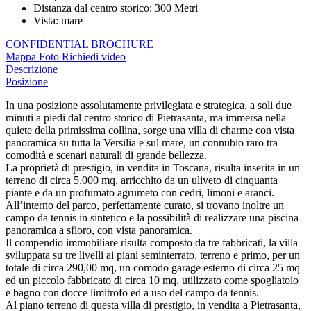
Distanza dal centro storico
:
300 Metri
Vista
:
mare
CONFIDENTIAL BROCHURE
Mappa
Foto
Richiedi video
Descrizione
Posizione
In una posizione assolutamente privilegiata e strategica, a soli due
minuti a piedi dal centro storico di Pietrasanta, ma immersa nella
quiete della primissima collina, sorge una villa di charme con vista
panoramica su tutta la Versilia e sul mare, un connubio raro tra
comodità e scenari naturali di grande bellezza.
La proprietà di prestigio, in vendita in Toscana, risulta inserita in un
terreno di circa 5.000 mq, arricchito da un uliveto di cinquanta
piante e da un profumato agrumeto con cedri, limoni e aranci.
All’interno del parco, perfettamente curato, si trovano inoltre un
campo da tennis in sintetico e la possibilità di realizzare una piscina
panoramica a sfioro, con vista panoramica.
Il compendio immobiliare risulta composto da tre fabbricati, la villa
sviluppata su tre livelli ai piani seminterrato, terreno e primo, per un
totale di circa 290,00 mq, un comodo garage esterno di circa 25 mq
ed un piccolo fabbricato di circa 10 mq, utilizzato come spogliatoio
e bagno con docce limitrofo ed a uso del campo da tennis.
Al piano terreno di questa villa di prestigio, in vendita a Pietrasanta,