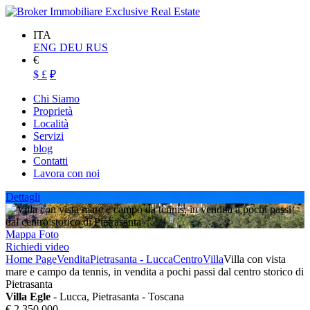
ITA
ENG
DEU
RUS
€
$
£
₽
Chi Siamo
Proprietà
Località
Servizi
blog
Contatti
Lavora con noi
Dettagli
Mappa
Foto
Richiedi video
Home Page
Vendita
Pietrasanta - Lucca
Centro
Villa
Villa con vista
mare e campo da tennis, in vendita a pochi passi dal centro storico di
Pietrasanta
Villa Egle
- Lucca, Pietrasanta - Toscana
€ 2.350.000