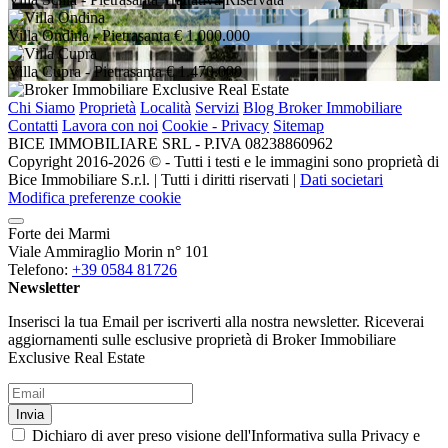
Villa Ondina
- Pietrasanta
€ 1.000.000
Villa Cupra
- Pietrasanta
€ 1.470.000
Chi Siamo
Proprietà
Località
Servizi
Blog Broker Immobiliare
Contatti
Lavora con noi
Cookie - Privacy
Sitemap
BICE IMMOBILIARE SRL - P.IVA 08238860962
Copyright 2016-2026 ©️ - Tutti i testi e le immagini sono proprietà di
Bice Immobiliare S.r.l. | Tutti i diritti riservati |
Dati societari
Modifica preferenze cookie
Forte dei Marmi
Viale Ammiraglio Morin n° 101
Telefono:
+39 0584 81726
Newsletter
Inserisci la tua Email per iscriverti alla nostra newsletter. Riceverai
aggiornamenti sulle esclusive proprietà di Broker Immobiliare
Exclusive Real Estate
Invia
Dichiaro di aver preso visione dell'Informativa sulla Privacy e