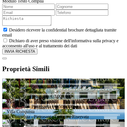
Modulo Testo Compila
Desidero ricevere la confidential brochure dettagliata tramite
email
Dichiaro di aver preso visione dell'informativa sulla privacy e
acconsento all'uso e al trattamento dei dati
Proprietà Simili
Villa America
- Pietrasanta
€ 3.400.000
Villa Ginevra
- Pietrasanta
€ 3.000.000
Villa Giorgina
- Pietrasanta
€ 2.500.000
Villa Conquista
- Pietrasanta
Trattativa Riservata
Villa Scilla
- Pietrasanta
Trattativa Riservata