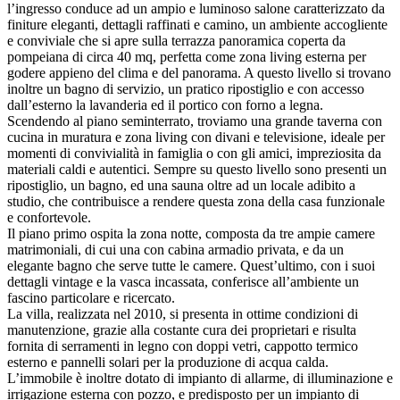
l’ingresso conduce ad un ampio e luminoso salone caratterizzato da
finiture eleganti, dettagli raffinati e camino, un ambiente accogliente
e conviviale che si apre sulla terrazza panoramica coperta da
pompeiana di circa 40 mq, perfetta come zona living esterna per
godere appieno del clima e del panorama. A questo livello si trovano
inoltre un bagno di servizio, un pratico ripostiglio e con accesso
dall’esterno la lavanderia ed il portico con forno a legna.
Scendendo al piano seminterrato, troviamo una grande taverna con
cucina in muratura e zona living con divani e televisione, ideale per
momenti di convivialità in famiglia o con gli amici, impreziosita da
materiali caldi e autentici. Sempre su questo livello sono presenti un
ripostiglio, un bagno, ed una sauna oltre ad un locale adibito a
studio, che contribuisce a rendere questa zona della casa funzionale
e confortevole.
Il piano primo ospita la zona notte, composta da tre ampie camere
matrimoniali, di cui una con cabina armadio privata, e da un
elegante bagno che serve tutte le camere. Quest’ultimo, con i suoi
dettagli vintage e la vasca incassata, conferisce all’ambiente un
fascino particolare e ricercato.
La villa, realizzata nel 2010, si presenta in ottime condizioni di
manutenzione, grazie alla costante cura dei proprietari e risulta
fornita di serramenti in legno con doppi vetri, cappotto termico
esterno e pannelli solari per la produzione di acqua calda.
L’immobile è inoltre dotato di impianto di allarme, di illuminazione e
irrigazione esterna con pozzo, e predisposto per un impianto di