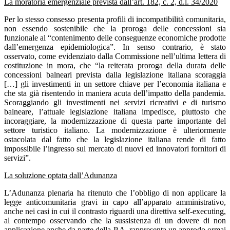
La moratoria emergenziale prevista dall’art. 182, c. 2, d.l. 34/2020
Per lo stesso consesso presenta profili di incompatibilità comunitaria,
non essendo sostenibile che la proroga delle concessioni sia
funzionale al “contenimento delle conseguenze economiche prodotte
dall’emergenza epidemiologica”. In senso contrario, è stato
osservato, come evidenziato dalla Commissione nell’ultima lettera di
costituzione in mora, che “la reiterata proroga della durata delle
concessioni balneari prevista dalla legislazione italiana scoraggia
[…] gli investimenti in un settore chiave per l’economia italiana e
che sta già risentendo in maniera acuta dell’impatto della pandemia.
Scoraggiando gli investimenti nei servizi ricreativi e di turismo
balneare, l’attuale legislazione italiana impedisce, piuttosto che
incoraggiare, la modernizzazione di questa parte importante del
settore turistico italiano. La modernizzazione è ulteriormente
ostacolata dal fatto che la legislazione italiana rende di fatto
impossibile l’ingresso sul mercato di nuovi ed innovatori fornitori di
servizi”.
La soluzione optata dall’Adunanza
L’Adunanza plenaria ha ritenuto che l’obbligo di non applicare la
legge anticomunitaria gravi in capo all’apparato amministrativo,
anche nei casi in cui il contrasto riguardi una direttiva self-executing,
al contempo osservando che la sussistenza di un dovere di non
applicazione anche da parte della P.A. rappresenta un approdo ormai