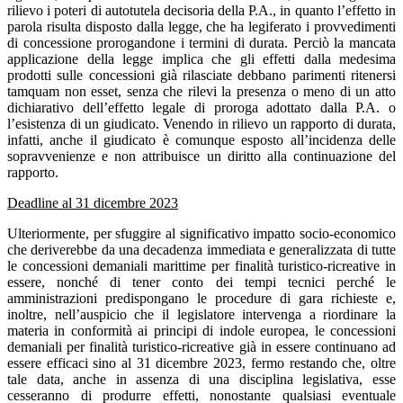
rilievo i poteri di autotutela decisoria della P.A., in quanto l’effetto in
parola risulta disposto dalla legge, che ha legiferato i provvedimenti
di concessione prorogandone i termini di durata. Perciò la mancata
applicazione della legge implica che gli effetti dalla medesima
prodotti sulle concessioni già rilasciate debbano parimenti ritenersi
tamquam non esset, senza che rilevi la presenza o meno di un atto
dichiarativo dell’effetto legale di proroga adottato dalla P.A. o
l’esistenza di un giudicato. Venendo in rilievo un rapporto di durata,
infatti, anche il giudicato è comunque esposto all’incidenza delle
sopravvenienze e non attribuisce un diritto alla continuazione del
rapporto.
Deadline al 31 dicembre 2023
Ulteriormente, per sfuggire al significativo impatto socio-economico
che deriverebbe da una decadenza immediata e generalizzata di tutte
le concessioni demaniali marittime per finalità turistico-ricreative in
essere, nonché di tener conto dei tempi tecnici perché le
amministrazioni predispongano le procedure di gara richieste e,
inoltre, nell’auspicio che il legislatore intervenga a riordinare la
materia in conformità ai principi di indole europea, le concessioni
demaniali per finalità turistico-ricreative già in essere continuano ad
essere efficaci sino al 31 dicembre 2023, fermo restando che, oltre
tale data, anche in assenza di una disciplina legislativa, esse
cesseranno di produrre effetti, nonostante qualsiasi eventuale