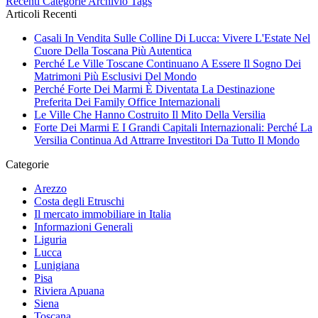
Recenti
Categorie
Archivio
Tags
Articoli Recenti
Casali In Vendita Sulle Colline Di Lucca: Vivere L'Estate Nel
Cuore Della Toscana Più Autentica
Perché Le Ville Toscane Continuano A Essere Il Sogno Dei
Matrimoni Più Esclusivi Del Mondo
Perché Forte Dei Marmi È Diventata La Destinazione
Preferita Dei Family Office Internazionali
Le Ville Che Hanno Costruito Il Mito Della Versilia
Forte Dei Marmi E I Grandi Capitali Internazionali: Perché La
Versilia Continua Ad Attrarre Investitori Da Tutto Il Mondo
Categorie
Arezzo
Costa degli Etruschi
Il mercato immobiliare in Italia
Informazioni Generali
Liguria
Lucca
Lunigiana
Pisa
Riviera Apuana
Siena
Toscana