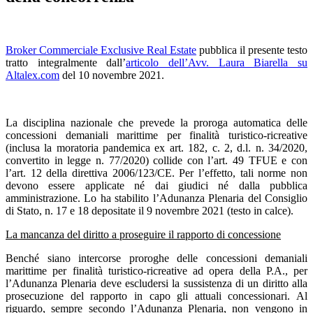
Broker Commerciale Exclusive Real Estate
pubblica il presente testo
tratto integralmente dall’
articolo dell’Avv. Laura Biarella su
Altalex.com
del 10 novembre 2021.
La disciplina nazionale che prevede la proroga automatica delle
concessioni demaniali marittime per finalità turistico-ricreative
(inclusa la moratoria pandemica ex art. 182, c. 2, d.l. n. 34/2020,
convertito in legge n. 77/2020) collide con l’art. 49 TFUE e con
l’art. 12 della direttiva 2006/123/CE. Per l’effetto, tali norme non
devono essere applicate né dai giudici né dalla pubblica
amministrazione. Lo ha stabilito l’Adunanza Plenaria del Consiglio
di Stato, n. 17 e 18 depositate il 9 novembre 2021 (testo in calce).
La mancanza del diritto a proseguire il rapporto di concessione
Benché siano intercorse proroghe delle concessioni demaniali
marittime per finalità turistico-ricreative ad opera della P.A., per
l’Adunanza Plenaria deve escludersi la sussistenza di un diritto alla
prosecuzione del rapporto in capo gli attuali concessionari. Al
riguardo, sempre secondo l’Adunanza Plenaria, non vengono in