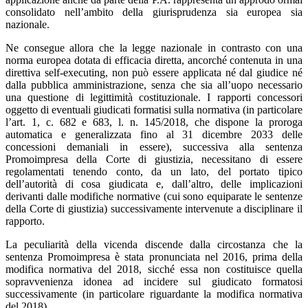
consolidato nell’ambito della giurisprudenza sia europea sia
nazionale.
Ne consegue allora che la legge nazionale in contrasto con una
norma europea dotata di efficacia diretta, ancorché contenuta in una
direttiva self-executing, non può essere applicata né dal giudice né
dalla pubblica amministrazione, senza che sia all’uopo necessario
una questione di legittimità costituzionale. I rapporti concessori
oggetto di eventuali giudicati formatisi sulla normativa (in particolare
l’art. 1, c. 682 e 683, l. n. 145/2018, che dispone la proroga
automatica e generalizzata fino al 31 dicembre 2033 delle
concessioni demaniali in essere), successiva alla sentenza
Promoimpresa della Corte di giustizia, necessitano di essere
regolamentati tenendo conto, da un lato, del portato tipico
dell’autorità di cosa giudicata e, dall’altro, delle implicazioni
derivanti dalle modifiche normative (cui sono equiparate le sentenze
della Corte di giustizia) successivamente intervenute a disciplinare il
rapporto.
La peculiarità della vicenda discende dalla circostanza che la
sentenza Promoimpresa è stata pronunciata nel 2016, prima della
modifica normativa del 2018, sicché essa non costituisce quella
sopravvenienza idonea ad incidere sul giudicato formatosi
successivamente (in particolare riguardante la modifica normativa
del 2018).