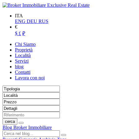
ITA
ENG
DEU
RUS
€
$
£
₽
Chi Siamo
Proprietà
Località
Servizi
blog
Contatti
Lavora con noi
cerca
Blog Broker Immobiliare