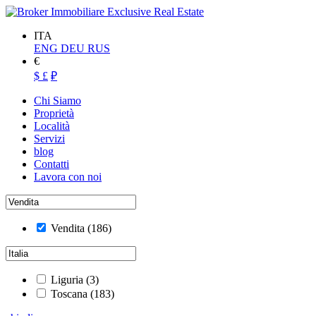
ITA
ENG
DEU
RUS
€
$
£
₽
Chi Siamo
Proprietà
Località
Servizi
blog
Contatti
Lavora con noi
Vendita
(186)
Liguria
(3)
Toscana
(183)