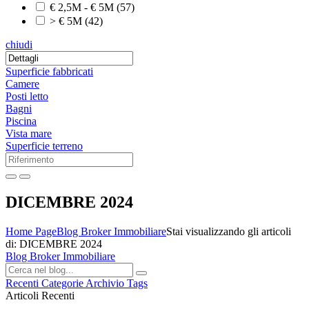
€ 2,5M - € 5M
(57)
> € 5M
(42)
chiudi
Superficie fabbricati
Camere
Posti letto
Bagni
Piscina
Vista mare
Superficie terreno
DICEMBRE 2024
Home Page
Blog Broker Immobiliare
Stai visualizzando gli articoli
di: DICEMBRE 2024
Blog Broker Immobiliare
Recenti
Categorie
Archivio
Tags
Articoli Recenti