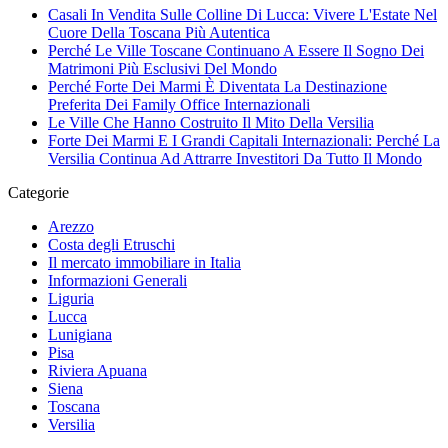
Casali In Vendita Sulle Colline Di Lucca: Vivere L'Estate Nel
Cuore Della Toscana Più Autentica
Perché Le Ville Toscane Continuano A Essere Il Sogno Dei
Matrimoni Più Esclusivi Del Mondo
Perché Forte Dei Marmi È Diventata La Destinazione
Preferita Dei Family Office Internazionali
Le Ville Che Hanno Costruito Il Mito Della Versilia
Forte Dei Marmi E I Grandi Capitali Internazionali: Perché La
Versilia Continua Ad Attrarre Investitori Da Tutto Il Mondo
Categorie
Arezzo
Costa degli Etruschi
Il mercato immobiliare in Italia
Informazioni Generali
Liguria
Lucca
Lunigiana
Pisa
Riviera Apuana
Siena
Toscana
Versilia