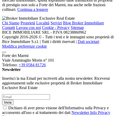
mercato immobiliare, spinta soprattutto dalle transazioni di proprietà
di prestigio non solo a Forte dei Marmi, ma anche nelle frazioni
collinari.
Continua a leggere
Chi Siamo
Proprietà
Località
Servizi
Blog Broker Immobiliare
Contatti
Lavora con noi
Cookie - Privacy
Sitemap
BICE IMMOBILIARE SRL - P.IVA 08238860962
Copyright 2016-2026 ©️ - Tutti i testi e le immagini sono proprietà di
Bice Immobiliare S.r.l. | Tutti i diritti riservati |
Dati societari
Modifica preferenze cookie
Forte dei Marmi
Viale Ammiraglio Morin n° 101
Telefono:
+39 0584 81726
Newsletter
Inserisci la tua Email per iscriverti alla nostra newsletter. Riceverai
aggiornamenti sulle esclusive proprietà di Broker Immobiliare
Exclusive Real Estate
Invia
Dichiaro di aver preso visione dell'Informativa sulla Privacy e
acconsento all'uso e al trattamento dei dati
Newsletter Info Privacy