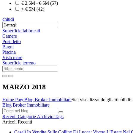
€ 2,5M - € 5M
(57)
> € 5M
(42)
chiudi
Superficie fabbricati
Camere
Posti letto
Bagni
Piscina
Vista mare
Superficie terreno
MARZO 2018
Home Page
Blog Broker Immobiliare
Stai visualizzando gli articoli
Blog Broker Immobiliare
Recenti
Categorie
Archivio
Tags
Articoli Recenti
Casali In Vendita Sulle Colline Di Lucca: Vivere L'Estate Nel