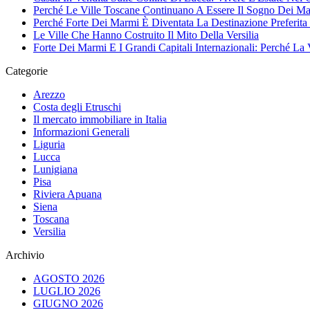
Perché Le Ville Toscane Continuano A Essere Il Sogno Dei Ma
Perché Forte Dei Marmi È Diventata La Destinazione Preferita 
Le Ville Che Hanno Costruito Il Mito Della Versilia
Forte Dei Marmi E I Grandi Capitali Internazionali: Perché La 
Categorie
Arezzo
Costa degli Etruschi
Il mercato immobiliare in Italia
Informazioni Generali
Liguria
Lucca
Lunigiana
Pisa
Riviera Apuana
Siena
Toscana
Versilia
Archivio
AGOSTO 2026
LUGLIO 2026
GIUGNO 2026