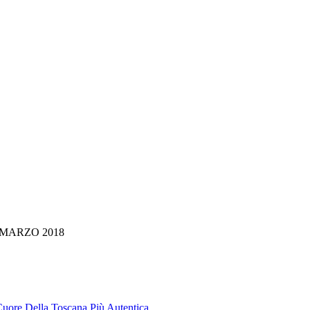
 di: MARZO 2018
 Cuore Della Toscana Più Autentica