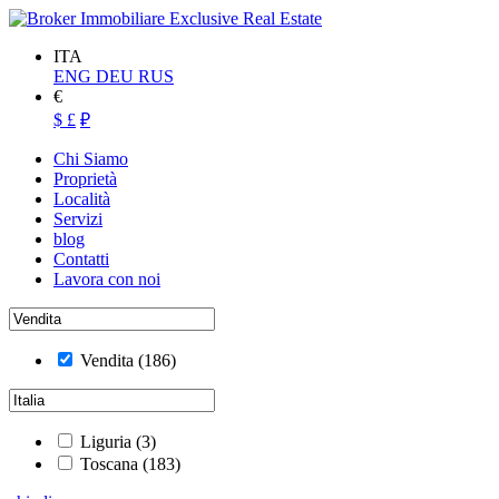
ITA
ENG
DEU
RUS
€
$
£
₽
Chi Siamo
Proprietà
Località
Servizi
blog
Contatti
Lavora con noi
Vendita
(186)
Liguria
(3)
Toscana
(183)