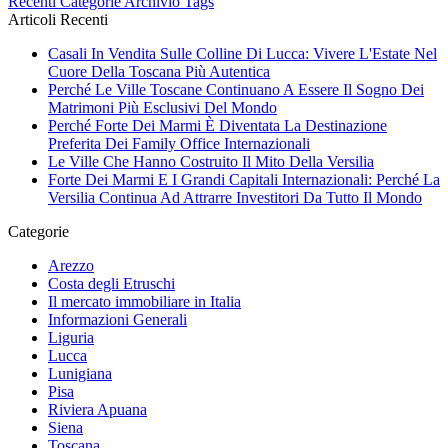
Recenti
Categorie
Archivio
Tags
Articoli Recenti
Casali In Vendita Sulle Colline Di Lucca: Vivere L'Estate Nel
Cuore Della Toscana Più Autentica
Perché Le Ville Toscane Continuano A Essere Il Sogno Dei
Matrimoni Più Esclusivi Del Mondo
Perché Forte Dei Marmi È Diventata La Destinazione
Preferita Dei Family Office Internazionali
Le Ville Che Hanno Costruito Il Mito Della Versilia
Forte Dei Marmi E I Grandi Capitali Internazionali: Perché La
Versilia Continua Ad Attrarre Investitori Da Tutto Il Mondo
Categorie
Arezzo
Costa degli Etruschi
Il mercato immobiliare in Italia
Informazioni Generali
Liguria
Lucca
Lunigiana
Pisa
Riviera Apuana
Siena
Toscana