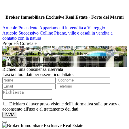
Broker Immobiliare Exclusive Real Estate - Forte dei Marmi
Articolo Precedente
Appartamenti in vendita a Viareggio
Articolo Successivo
Colline Pisane, ville e casali in vendita a
contatto con la natura
Proprietà Correlate
Tenuta California
- Pietrasanta
Trattativa Riservata
Villa Cupra
- Pietrasanta
€ 1.470.000
Richiedi una consulenza riservata
Lascia i tuoi dati per essere ricontattato.
Dichiaro di aver preso visione dell'informativa sulla privacy e
acconsento all'uso e al trattamento dei dati