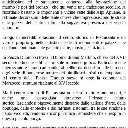
antichissime ed è strettamente connessa alla lavorazione del
marmo (e poi del bronzo), che qui vanta una tradizione secolare. A
ricordarlo bastano le imponenti e vicine vette delle Alpi Apuane, le
raffinate decorazioni delle tante chiese che impreziosiscono le strade
e le piazze del centro, oltre alla suggestiva presenza dei vecchi
laboratori.
Luogo di incredibile fascino, il centro storico di Pietrasanta è un
vero e proprio gioiello artistico, sede di monumenti e palazzi che
ospitano continuamente gallerie d'arte, mostre, esibizioni.
In Piazza Duomo si trova il Duomo di San Martino, chiesa del XVII
secolo totalmente edificata in stile romanico-gotico. Particolarmente
interessante è il suo campanile, abbellito da decori in stile barocco,
oggi sede di numerose mostre dei più illustri artisti contemporanei.
Al centro della Piazza Duomo stessa si erge la colonna del
Marzocco, struttura risalente al XVI secolo.
Ma il centro storico di Pietrasanta non è solo arte e monumenti, è
anche una passeggiata attraverso l’elegante centro
storico, lasciandosi piacevolmente distrarre dalle gallerie d’arte, dalle
boutique, dalle enoteche e dai raffinati ristoranti, tra le sue stradine e
i suoi vicoletti, rendono ancor più unica l'atmosfera che si respira in
questo piccolo borgo.