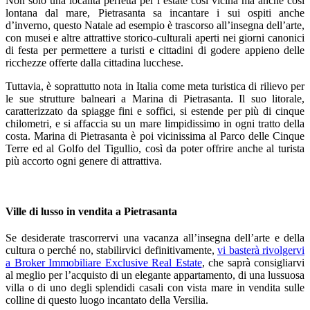
Non solo una località perfetta per l’estate così vicina ma anche così
lontana dal mare, Pietrasanta sa incantare i sui ospiti anche
d’inverno, questo Natale ad esempio è trascorso all’insegna dell’arte,
con musei e altre attrattive storico-culturali aperti nei giorni canonici
di festa per permettere a turisti e cittadini di godere appieno delle
ricchezze offerte dalla cittadina lucchese.
Tuttavia, è soprattutto nota in Italia come meta turistica di rilievo per
le sue strutture balneari a Marina di Pietrasanta. Il suo litorale,
caratterizzato da spiagge fini e soffici, si estende per più di cinque
chilometri, e si affaccia su un mare limpidissimo in ogni tratto della
costa. Marina di Pietrasanta è poi vicinissima al Parco delle Cinque
Terre ed al Golfo del Tigullio, così da poter offrire anche al turista
più accorto ogni genere di attrattiva.
Ville di lusso in vendita a Pietrasanta
Se desiderate trascorrervi una vacanza all’insegna dell’arte e della
cultura o perché no, stabilirvici definitivamente,
vi basterà rivolgervi
a Broker Immobiliare Exclusive Real Estate
, che saprà consigliarvi
al meglio per l’acquisto di un elegante appartamento, di una lussuosa
villa o di uno degli splendidi casali con vista mare in vendita sulle
colline di questo luogo incantato della Versilia.