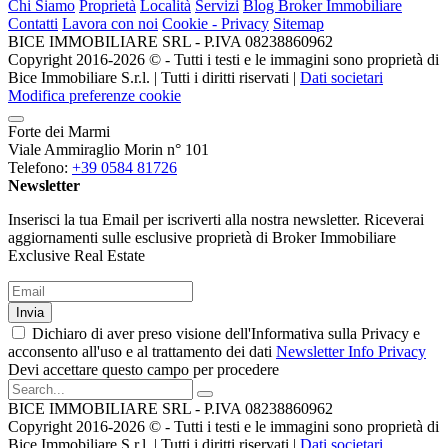
Chi Siamo
Proprietà
Località
Servizi
Blog Broker Immobiliare
Contatti
Lavora con noi
Cookie - Privacy
Sitemap
BICE IMMOBILIARE SRL - P.IVA 08238860962
Copyright 2016-2026 ©️ - Tutti i testi e le immagini sono proprietà di
Bice Immobiliare S.r.l. | Tutti i diritti riservati |
Dati societari
Modifica preferenze cookie
Forte dei Marmi
Viale Ammiraglio Morin n° 101
Telefono:
+39 0584 81726
Newsletter
Inserisci la tua Email per iscriverti alla nostra newsletter. Riceverai
aggiornamenti sulle esclusive proprietà di Broker Immobiliare
Exclusive Real Estate
Invia
Dichiaro di aver preso visione dell'Informativa sulla Privacy e
acconsento all'uso e al trattamento dei dati
Newsletter Info Privacy
Devi accettare questo campo per procedere
BICE IMMOBILIARE SRL - P.IVA 08238860962
Copyright 2016-2026 ©️ - Tutti i testi e le immagini sono proprietà di
Bice Immobiliare S.r.l. | Tutti i diritti riservati |
Dati societari