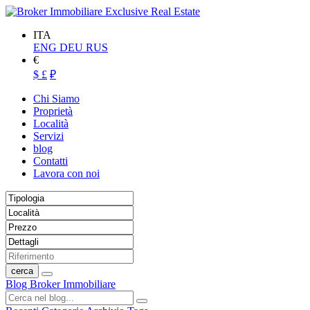
ITA
ENG
DEU
RUS
€
$
£
₽
Chi Siamo
Proprietà
Località
Servizi
blog
Contatti
Lavora con noi
cerca
Blog Broker Immobiliare