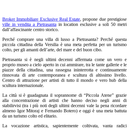
Broker Immobiliare Exclusive Real Estate
, propone due prestigiose
ville in vendita a Pietrasanta
in location esclusive a soli 50 metri
dall’affascinante centro storico.
Perché comprare una villa di lusso a Pietrasanta? Perché questa
piccola cittadina della Versilia è una meta perfetta per un turismo
colto, per gli amanti dell’arte, del mare e del buon cibo.
Pietrasanta si è negli ultimi decenni affermata come un vero e
proprio museo a cielo aperto in cui ammirare, tra le tante gallerie e le
piazze della cittadina, una rassegna ininterrotta e continuamente
rinnovata di arte contemporanea e scultura di altissimo livello.
Centro di attrazione per artisti di tutto il mondo e vero hub della
scultura internazionale.
La città si è guadagnata il soprannome di “Piccola Atene” grazie
alla concentrazione di artisti che hanno deciso negli anni di
stabilirvisi (tra i più noti degli ultimi decenni vale la pena ricordare
almeno Igor Mitoraj e Fernando Botero) e oggi è una meta battuta
da un turismo colto ed elitario.
La vocazione artistica, sapientemente coltivata, vanta radici