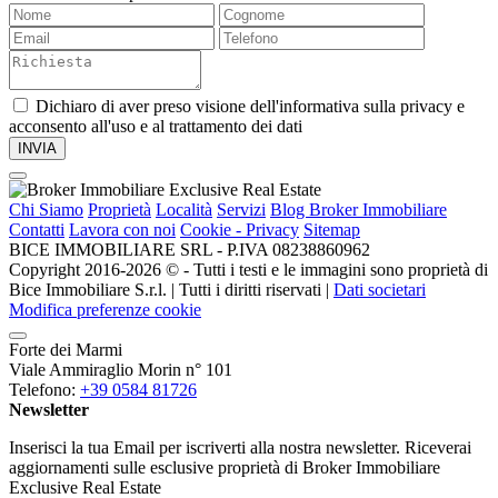
Dichiaro di aver preso visione dell'informativa sulla privacy e
acconsento all'uso e al trattamento dei dati
Chi Siamo
Proprietà
Località
Servizi
Blog Broker Immobiliare
Contatti
Lavora con noi
Cookie - Privacy
Sitemap
BICE IMMOBILIARE SRL - P.IVA 08238860962
Copyright 2016-2026 ©️ - Tutti i testi e le immagini sono proprietà di
Bice Immobiliare S.r.l. | Tutti i diritti riservati |
Dati societari
Modifica preferenze cookie
Forte dei Marmi
Viale Ammiraglio Morin n° 101
Telefono:
+39 0584 81726
Newsletter
Inserisci la tua Email per iscriverti alla nostra newsletter. Riceverai
aggiornamenti sulle esclusive proprietà di Broker Immobiliare
Exclusive Real Estate