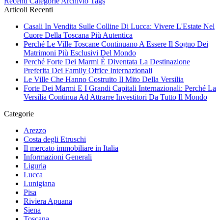
Recenti
Categorie
Archivio
Tags
Articoli Recenti
Casali In Vendita Sulle Colline Di Lucca: Vivere L'Estate Nel
Cuore Della Toscana Più Autentica
Perché Le Ville Toscane Continuano A Essere Il Sogno Dei
Matrimoni Più Esclusivi Del Mondo
Perché Forte Dei Marmi È Diventata La Destinazione
Preferita Dei Family Office Internazionali
Le Ville Che Hanno Costruito Il Mito Della Versilia
Forte Dei Marmi E I Grandi Capitali Internazionali: Perché La
Versilia Continua Ad Attrarre Investitori Da Tutto Il Mondo
Categorie
Arezzo
Costa degli Etruschi
Il mercato immobiliare in Italia
Informazioni Generali
Liguria
Lucca
Lunigiana
Pisa
Riviera Apuana
Siena
Toscana