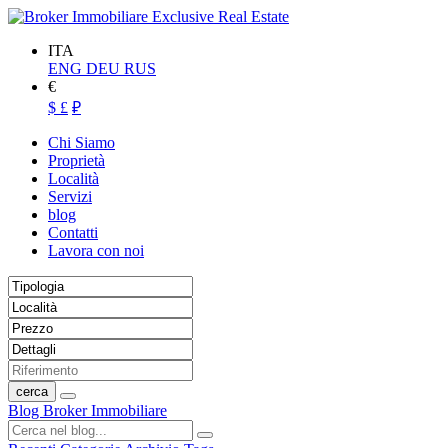
ITA
ENG
DEU
RUS
€
$
£
₽
Chi Siamo
Proprietà
Località
Servizi
blog
Contatti
Lavora con noi
cerca
Blog Broker Immobiliare