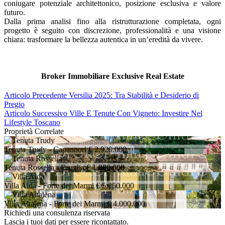
coniugare potenziale architettonico, posizione esclusiva e valore
futuro.
Dalla prima analisi fino alla ristrutturazione completata, ogni
progetto è seguito con discrezione, professionalità e una visione
chiara: trasformare la bellezza autentica in un’eredità da vivere.
Broker Immobiliare Exclusive Real Estate
Articolo Precedente
Versilia 2025: Tra Stabilità e Desiderio di
Pregio
Articolo Successivo
Ville E Tenute Con Vigneto: Investire Nel
Lifestyle Toscano
Proprietà Correlate
Tenuta Trudy
- Capannori
€ 2.920.000
Tenuta Rossella
- Fauglia
€ 1.800.000
Villa Aida
- Forte dei Marmi
€ 5.250.000
Villa Altalena
- Forte dei Marmi
€ 4.000.000
Richiedi una consulenza riservata
Lascia i tuoi dati per essere ricontattato.