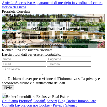
Articolo Successivo
Appartamenti di prestigio in vendita nel centro
storico di Lucca
Proprietà Correlate
Villa Lavinia
- Marina di Massa
€ 8.500.000
Villa Dunia
- Forte dei Marmi
Trattativa Riservata
Villa Acacia
- Forte dei Marmi
€ 7.500.000
Tenuta Trudy
- Capannori
€ 2.920.000
Richiedi una consulenza riservata
Lascia i tuoi dati per essere ricontattato.
Dichiaro di aver preso visione dell'informativa sulla privacy e
acconsento all'uso e al trattamento dei dati
Chi Siamo
Proprietà
Località
Servizi
Blog Broker Immobiliare
Contatti
Lavora con noi
Cookie - Privacy
Sitemap