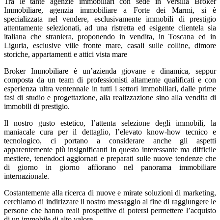
Tra le tante agenzie immobiliari con sede in Versilia Broker
Immobiliare, agenzia immobiliare a Forte dei Marmi, si è
specializzata nel vendere, esclusivamente immobili di prestigio
attentamente selezionati, ad una ristretta ed esigente clientela sia
italiana che straniera, proponendo in vendita, in Toscana ed in
Liguria, esclusive ville fronte mare, casali sulle colline, dimore
storiche, appartamenti e attici vista mare
Broker Immobiliare è un’azienda giovane e dinamica, seppur
composta da un team di professionisti altamente qualificati e con
esperienza ultra ventennale in tutti i settori immobiliari, dalle prime
fasi di studio e progettazione, alla realizzazione sino alla vendita di
immobili di prestigio.
Il nostro gusto estetico, l’attenta selezione degli immobili, la
maniacale cura per il dettaglio, l’elevato know-how tecnico e
tecnologico, ci portano a considerare anche gli aspetti
apparentemente più insignificanti in questo interessante ma difficile
mestiere, tenendoci aggiornati e preparati sulle nuove tendenze che
di giorno in giorno affiorano nel panorama immobiliare
internazionale.
Costantemente alla ricerca di nuove e mirate soluzioni di marketing,
cerchiamo di indirizzare il nostro messaggio al fine di raggiungere le
persone che hanno reali prospettive di potersi permettere l’acquisto
di un immobile di alto valore.