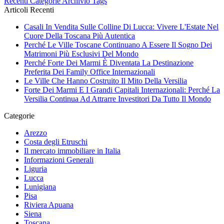
Recenti
Categorie
Archivio
Tags
Articoli Recenti
Casali In Vendita Sulle Colline Di Lucca: Vivere L'Estate Nel
Cuore Della Toscana Più Autentica
Perché Le Ville Toscane Continuano A Essere Il Sogno Dei
Matrimoni Più Esclusivi Del Mondo
Perché Forte Dei Marmi È Diventata La Destinazione
Preferita Dei Family Office Internazionali
Le Ville Che Hanno Costruito Il Mito Della Versilia
Forte Dei Marmi E I Grandi Capitali Internazionali: Perché La
Versilia Continua Ad Attrarre Investitori Da Tutto Il Mondo
Categorie
Arezzo
Costa degli Etruschi
Il mercato immobiliare in Italia
Informazioni Generali
Liguria
Lucca
Lunigiana
Pisa
Riviera Apuana
Siena
Toscana