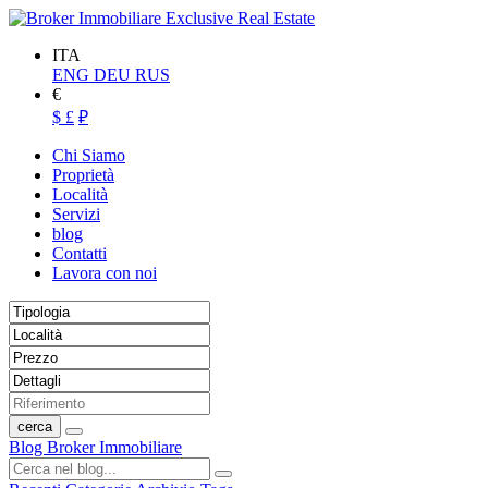
ITA
ENG
DEU
RUS
€
$
£
₽
Chi Siamo
Proprietà
Località
Servizi
blog
Contatti
Lavora con noi
cerca
Blog Broker Immobiliare