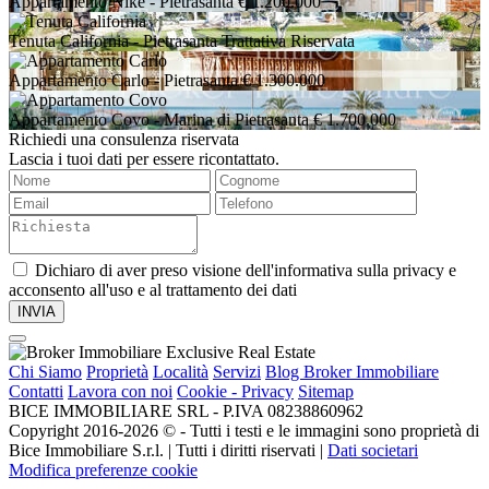
Appartamento Nike
- Pietrasanta
€ 1.200.000
Tenuta California
- Pietrasanta
Trattativa Riservata
Appartamento Carlo
- Pietrasanta
€ 1.300.000
Appartamento Covo
- Marina di Pietrasanta
€ 1.700.000
Richiedi una consulenza riservata
Lascia i tuoi dati per essere ricontattato.
Dichiaro di aver preso visione dell'informativa sulla privacy e
acconsento all'uso e al trattamento dei dati
Chi Siamo
Proprietà
Località
Servizi
Blog Broker Immobiliare
Contatti
Lavora con noi
Cookie - Privacy
Sitemap
BICE IMMOBILIARE SRL - P.IVA 08238860962
Copyright 2016-2026 ©️ - Tutti i testi e le immagini sono proprietà di
Bice Immobiliare S.r.l. | Tutti i diritti riservati |
Dati societari
Modifica preferenze cookie