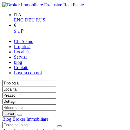
ITA
ENG
DEU
RUS
€
$
£
₽
Chi Siamo
Proprietà
Località
Servizi
blog
Contatti
Lavora con noi
cerca
Blog Broker Immobiliare