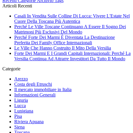
Recenti
Categorie
Archivio
Tags
Articoli Recenti
Casali In Vendita Sulle Colline Di Lucca: Vivere L'Estate Nel
Cuore Della Toscana Più Autentica
Perché Le Ville Toscane Continuano A Essere Il Sogno Dei
Matrimoni Più Esclusivi Del Mondo
Perché Forte Dei Marmi È Diventata La Destinazione
Preferita Dei Family Office Internazionali
Le Ville Che Hanno Costruito Il Mito Della Versilia
Forte Dei Marmi E I Grandi Capitali Internazionali: Perché La
Versilia Continua Ad Attrarre Investitori Da Tutto Il Mondo
Categorie
Arezzo
Costa degli Etruschi
Il mercato immobiliare in Italia
Informazioni Generali
Liguria
Lucca
Lunigiana
Pisa
Riviera Apuana
Siena
Toscana