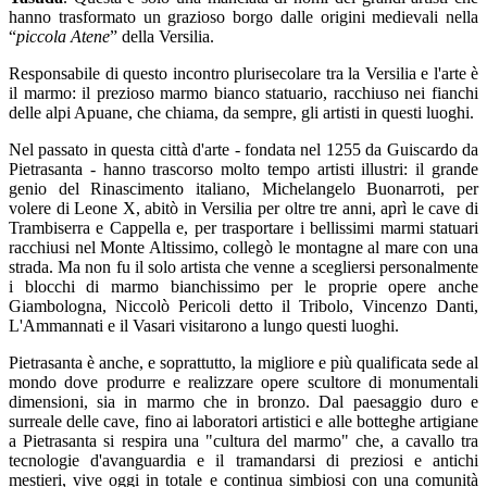
hanno trasformato un grazioso borgo dalle origini medievali nella
“
piccola Atene
” della Versilia.
Responsabile di questo incontro plurisecolare tra la Versilia e l'arte è
il marmo: il prezioso marmo bianco statuario, racchiuso nei fianchi
delle alpi Apuane, che chiama, da sempre, gli artisti in questi luoghi.
Nel passato in questa città d'arte - fondata nel 1255 da Guiscardo da
Pietrasanta - hanno trascorso molto tempo artisti illustri: il grande
genio del Rinascimento italiano, Michelangelo Buonarroti, per
volere di Leone X, abitò in Versilia per oltre tre anni, aprì le cave di
Trambiserra e Cappella e, per trasportare i bellissimi marmi statuari
racchiusi nel Monte Altissimo, collegò le montagne al mare con una
strada. Ma non fu il solo artista che venne a scegliersi personalmente
i blocchi di marmo bianchissimo per le proprie opere anche
Giambologna, Niccolò Pericoli detto il Tribolo, Vincenzo Danti,
L'Ammannati e il Vasari visitarono a lungo questi luoghi.
Pietrasanta è anche, e soprattutto, la migliore e più qualificata sede al
mondo dove produrre e realizzare opere scultore di monumentali
dimensioni, sia in marmo che in bronzo. Dal paesaggio duro e
surreale delle cave, fino ai laboratori artistici e alle botteghe artigiane
a Pietrasanta si respira una "cultura del marmo" che, a cavallo tra
tecnologie d'avanguardia e il tramandarsi di preziosi e antichi
mestieri, vive oggi in totale e continua simbiosi con una comunità