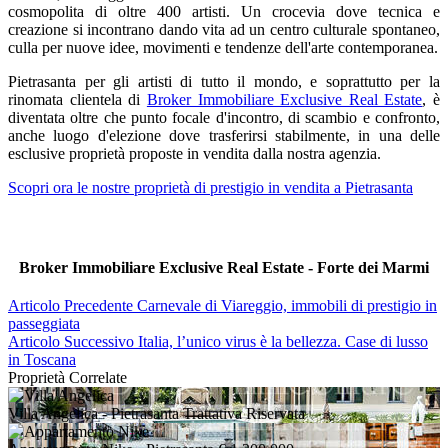
cosmopolita di oltre 400 artisti. Un crocevia dove tecnica e
creazione si incontrano dando vita ad un centro culturale spontaneo,
culla per nuove idee, movimenti e tendenze dell'arte contemporanea.
Pietrasanta per gli artisti di tutto il mondo, e soprattutto per la
rinomata clientela di
Broker Immobiliare Exclusive Real Estate
, è
diventata oltre che punto focale d'incontro, di scambio e confronto,
anche luogo d'elezione dove trasferirsi stabilmente, in una delle
esclusive proprietà proposte in vendita dalla nostra agenzia.
Scopri ora le nostre proprietà di prestigio in vendita a Pietrasanta
Broker Immobiliare Exclusive Real Estate - Forte dei Marmi
Articolo Precedente
Carnevale di Viareggio, immobili di prestigio in
passeggiata
Articolo Successivo
Italia, l’unico virus è la bellezza. Case di lusso
in Toscana
Proprietà Correlate
Villa Angelica
- Pietrasanta
Trattativa Riservata