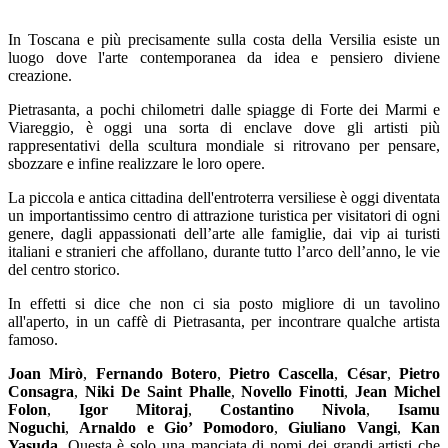
In Toscana e più precisamente sulla costa della Versilia esiste un
luogo dove l'arte contemporanea da idea e pensiero diviene
creazione.
Pietrasanta, a pochi chilometri dalle spiagge di Forte dei Marmi e
Viareggio, è oggi una sorta di enclave dove gli artisti più
rappresentativi della scultura mondiale si ritrovano per pensare,
sbozzare e infine realizzare le loro opere.
La piccola e antica cittadina dell'entroterra versiliese è oggi diventata
un importantissimo centro di attrazione turistica per visitatori di ogni
genere, dagli appassionati dell’arte alle famiglie, dai vip ai turisti
italiani e stranieri che affollano, durante tutto l’arco dell’anno, le vie
del centro storico.
In effetti si dice che non ci sia posto migliore di un tavolino
all'aperto, in un caffè di Pietrasanta, per incontrare qualche artista
famoso.
Joan Mirò
,
Fernando Botero
,
Pietro Cascella
,
César
,
Pietro
Consagra
,
Niki De Saint Phalle
,
Novello Finotti
,
Jean Michel
Folon
,
Igor Mitoraj
,
Costantino Nivola
,
Isamu
Noguchi
,
Arnaldo e Gio’ Pomodoro
,
Giuliano Vangi
,
Kan
Yasuda
. Questa è solo una manciata di nomi dei grandi artisti che